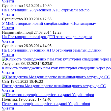
Читати
Суспiльство
13.10.2014 19:30
На Полтавщині 28 учасників АТО отримали землю
Читати
Суспiльство
09.09.2014 12:55
У МВС створили новий спецбатальйон «Полтавщина»
Читати
Надзвичайні події
27.08.2014 12:23
На Полтавщині внаслідок ДТП загинули дві людини
Читати
Суспiльство
26.08.2014 14:05
На Полтавщині учасники АТО отримали земельні ділянки
Читати
Актуально
06.12.2024 19:23:01
Кількість пошкоджених пам'яток культурної спадщини через рос
Читати
Свiт
19.05.2023 18:46:23
Президентка Молдови прагне якнайшвидшого вступу до ЄС
Читати
Полiтика
19.05.2023 17:42:40
Пентагон переоцінив вартість наданої Україні зброї
Читати