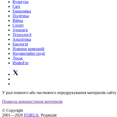
Культура
Світ
Економіка
Політика
Війна
Спорт
Здоров'я
Технології
Аналітика
Екологія
Новини компаній
Надзвичайні події
Досьє
ИнфоFor
У разі повного або часткового передрукування матеріалів сайту 
Правила використання матеріалів
© Copyright
2001—2026
FORUA
. Редакція: