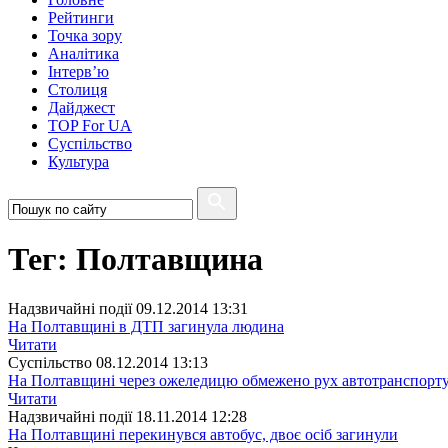
Рейтинги
Точка зору
Аналітика
Інтерв’ю
Столиця
Дайджест
TOP For UA
Суспiльство
Культура
Тег: Полтавщина
Надзвичайні події
09.12.2014 13:31
На Полтавщині в ДТП загинула людина
Читати
Суспiльство
08.12.2014 13:13
На Полтавщині через ожеледицю обмежено рух автотранспорт
Читати
Надзвичайні події
18.11.2014 12:28
На Полтавщині перекинувся автобус, двоє осіб загинули