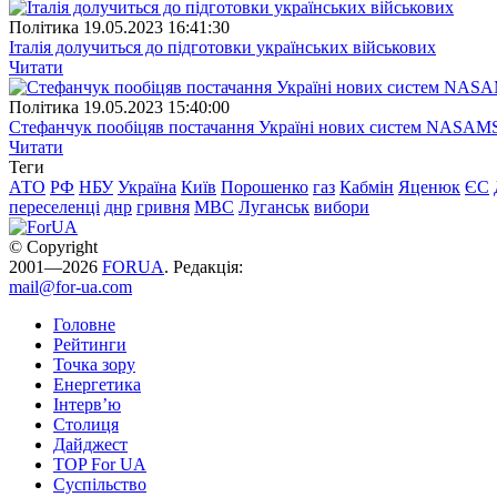
Полiтика
19.05.2023 16:41:30
Італія долучиться до підготовки українських військових
Читати
Полiтика
19.05.2023 15:40:00
Стефанчук пообіцяв постачання Україні нових систем NASAM
Читати
Теги
АТО
РФ
НБУ
Україна
Київ
Порошенко
газ
Кабмін
Яценюк
ЄС
переселенці
днр
гривня
МВС
Луганськ
вибори
© Copyright
2001—2026
FORUA
. Редакція:
mail@for-ua.com
Головне
Рейтинги
Точка зору
Енергетика
Інтерв’ю
Столиця
Дайджест
TOP For UA
Суспiльство