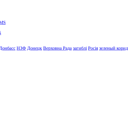
S
Донбасс
НЗФ
Донецк
Верховна Рада
загиблі
Росія
зеленый кори