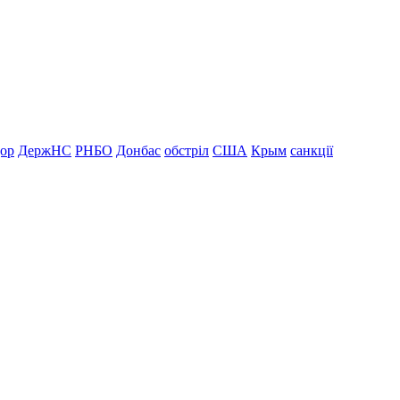
дор
ДержНС
РНБО
Донбас
обстріл
США
Крым
санкції