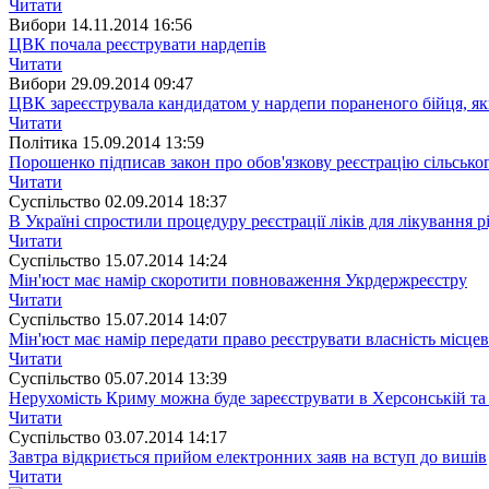
Читати
Вибори
14.11.2014 16:56
ЦВК почала реєструвати нардепів
Читати
Вибори
29.09.2014 09:47
ЦВК зареєструвала кандидатом у нардепи пораненого бійця, як
Читати
Полiтика
15.09.2014 13:59
Порошенко підписав закон про обов'язкову реєстрацію сільськ
Читати
Суспiльство
02.09.2014 18:37
В Україні спростили процедуру реєстрації ліків для лікування 
Читати
Суспiльство
15.07.2014 14:24
Мін'юст має намір скоротити повноваження Укрдержреєстру
Читати
Суспiльство
15.07.2014 14:07
Мін'юст має намір передати право реєструвати власність місцев
Читати
Суспiльство
05.07.2014 13:39
Нерухомість Криму можна буде зареєструвати в Херсонській та 
Читати
Суспiльство
03.07.2014 14:17
Завтра відкриється прийом електронних заяв на вступ до вишів
Читати