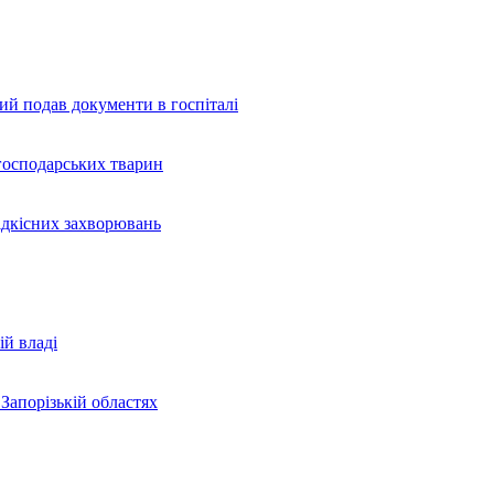
ий подав документи в госпіталі
огосподарських тварин
рідкісних захворювань
ій владі
Запорізькій областях