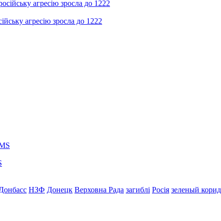
ійську агресію зросла до 1222
S
Донбасс
НЗФ
Донецк
Верховна Рада
загиблі
Росія
зеленый кори