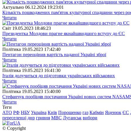
Актуально
06.12.2024 19:23:01
Кількість пошкоджених пам'яток культурної спадщини через рос
Читати
Свiт
19.05.2023 18:46:23
Президентка Молдови прагне якнайшвидшого вступу до ЄС
Читати
Полiтика
19.05.2023 17:42:40
Пентагон переоцінив вартість наданої Україні зброї
Читати
Полiтика
19.05.2023 16:41:30
Італія долучиться до підготовки українських військових
Читати
Полiтика
19.05.2023 15:40:00
Стефанчук пообіцяв постачання Україні нових систем NASAM
Читати
Теги
АТО
РФ
НБУ
Україна
Київ
Порошенко
газ
Кабмін
Яценюк
ЄС
переселенці
днр
гривня
МВС
Луганськ
вибори
© Copyright