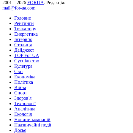
2001—2026
FORUA
. Редакція:
mail@for-ua.com
Головне
Рейтинги
Точка зору
Енергетика
Інтерв’ю
Столиця
Дайджест
TOP For UA
Суспiльство
Культура
Світ
Економіка
Політика
Війна
Спорт
Здоров'я
Технології
Аналітика
Екологія
Новини компаній
Надзвичайні події
Досьє