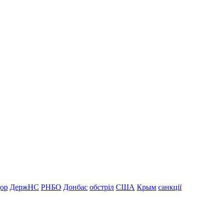
дор
ДержНС
РНБО
Донбас
обстріл
США
Крым
санкції