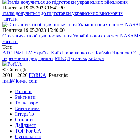
Полiтика
19.05.2023 16:41:30
Італія долучиться до підготовки українських військових
Читати
Полiтика
19.05.2023 15:40:00
Стефанчук пообіцяв постачання Україні нових систем NASAM
Читати
Теги
АТО
РФ
НБУ
Україна
Київ
Порошенко
газ
Кабмін
Яценюк
ЄС
переселенці
днр
гривня
МВС
Луганськ
вибори
© Copyright
2001—2026
FORUA
. Редакція:
mail@for-ua.com
Головне
Рейтинги
Точка зору
Енергетика
Інтерв’ю
Столиця
Дайджест
TOP For UA
Суспiльство