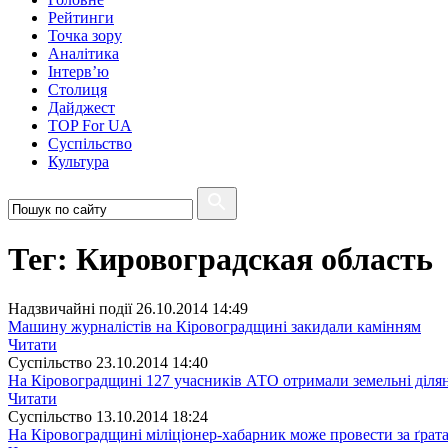
Рейтинги
Точка зору
Аналітика
Інтерв’ю
Столиця
Дайджест
TOP For UA
Суспiльство
Культура
Тег: Кировоградская область
Надзвичайні події
26.10.2014 14:49
Машину журналістів на Кіровоградщині закидали камінням
Читати
Суспiльство
23.10.2014 14:40
На Кіровоградщині 127 учасників АТО отримали земельні діля
Читати
Суспiльство
13.10.2014 18:24
На Кіровоградщині міліціонер-хабарник може провести за ґрата