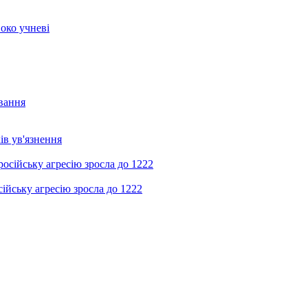
око учневі
ування
ів ув'язнення
ійську агресію зросла до 1222