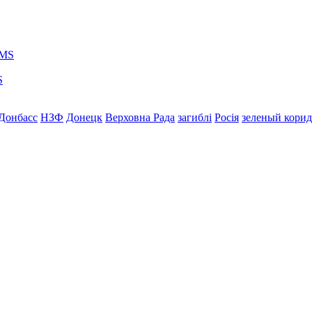
S
Донбасс
НЗФ
Донецк
Верховна Рада
загиблі
Росія
зеленый кори