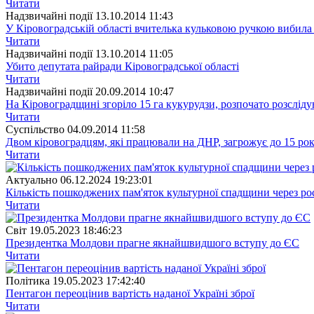
Читати
Надзвичайні події
13.10.2014 11:43
У Кіровоградській області вчителька кульковою ручкою вибила 
Читати
Надзвичайні події
13.10.2014 11:05
Убито депутата райради Кіровоградської області
Читати
Надзвичайні події
20.09.2014 10:47
На Кіровоградщині згоріло 15 га кукурудзи, розпочато розслід
Читати
Суспiльство
04.09.2014 11:58
Двом кіровоградцям, які працювали на ДНР, загрожує до 15 рок
Читати
Актуально
06.12.2024 19:23:01
Кількість пошкоджених пам'яток культурної спадщини через рос
Читати
Свiт
19.05.2023 18:46:23
Президентка Молдови прагне якнайшвидшого вступу до ЄС
Читати
Полiтика
19.05.2023 17:42:40
Пентагон переоцінив вартість наданої Україні зброї
Читати