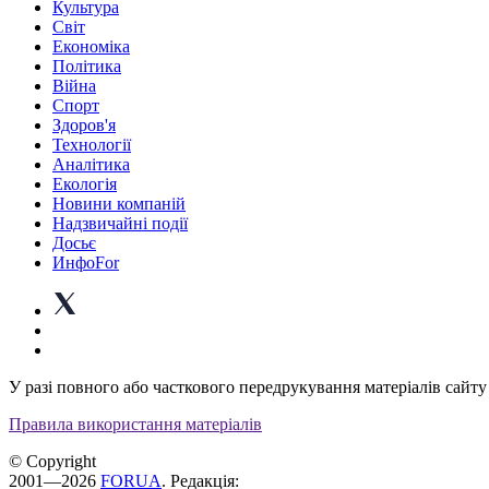
Культура
Світ
Економіка
Політика
Війна
Спорт
Здоров'я
Технології
Аналітика
Екологія
Новини компаній
Надзвичайні події
Досьє
ИнфоFor
У разі повного або часткового передрукування матеріалів сайту 
Правила використання матеріалів
© Copyright
2001—2026
FORUA
. Редакція: