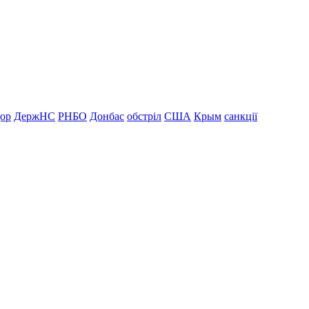
дор
ДержНС
РНБО
Донбас
обстріл
США
Крым
санкції