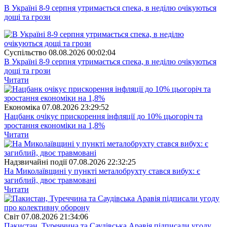
В Україні 8-9 серпня утримається спека, в неділю очікуються
дощі та грози
Суспiльство
08.08.2026 00:02:04
В Україні 8-9 серпня утримається спека, в неділю очікуються
дощі та грози
Читати
Економіка
07.08.2026 23:29:52
Нацбанк очікує прискорення інфляції до 10% цьогоріч та
зростання економіки на 1,8%
Читати
Надзвичайні події
07.08.2026 22:32:25
На Миколаївщині у пункті металобрухту стався вибух: є
загиблий, двоє травмовані
Читати
Свiт
07.08.2026 21:34:06
Пакистан, Туреччина та Саудівська Аравія підписали угоду