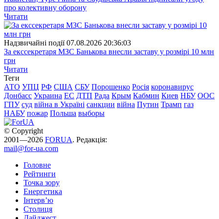
про колективну оборону
Читати
Надзвичайні події
07.08.2026 20:36:03
За екссекретаря МЗС Банькова внесли заставу у розмірі 10 млн
грн
Читати
Теги
АТО
УПЦ
РФ
США
СБУ
Порошенко
Росія
коронавирус
Донбасс
Украина
ЕС
ДТП
Рада
Крым
Кабмин
Киев
НБУ
ООС
ГПУ
суд
війна в Україні
санкции
війна
Путин
Трамп
газ
НАБУ
пожар
Польша
выборы
© Copyright
2001—2026
FORUA
. Редакція:
mail@for-ua.com
Головне
Рейтинги
Точка зору
Енергетика
Інтерв’ю
Столиця
Дайджест