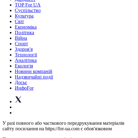
TOP For UA
Суспiльство
Культура
Світ
Економіка
Політика
Війна
Спорт
Здоров'я
Технології
Аналітика
Екологія
Новини компаній
Надзвичайні події
Досьє
ИнфоFor
У разі повного або часткового передрукування матеріалів
сайту посилання на https://for-ua.com є обов'язковим