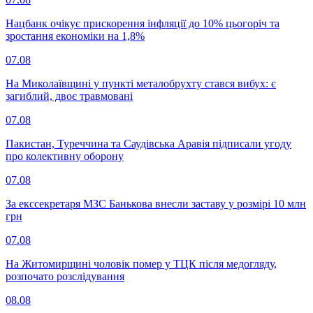
Нацбанк очікує прискорення інфляції до 10% цьогоріч та
зростання економіки на 1,8%
07.08
На Миколаївщині у пункті металобрухту стався вибух: є
загиблий, двоє травмовані
07.08
Пакистан, Туреччина та Саудівська Аравія підписали угоду
про колективну оборону
07.08
За екссекретаря МЗС Банькова внесли заставу у розмірі 10 млн
грн
07.08
На Житомирщині чоловік помер у ТЦК після медогляду,
розпочато розслідування
08.08