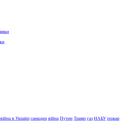
мки
війна в Україні
санкции
війна
Путин
Трамп
газ
НАБУ
пожар