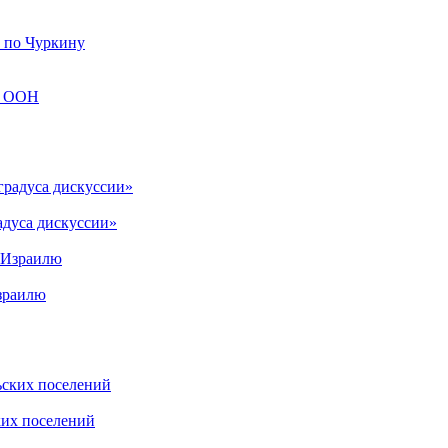
Н по Чуркину
зе ООН
адуса дискуссии»
зраилю
ких поселений