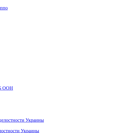
еппо
СБ ООН
лостности Украины