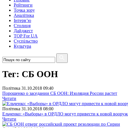
Рейтинги
Точка зору
Аналітика
Інтерв’ю
Столиця
Дайджест
TOP For UA
Суспiльство
Культура
Тег: СБ ООН
Полiтика
31.10.2018 09:40
Порошенко о заседании СБ ООН: Изоляция России растет
Читати
Полiтика
31.10.2018 08:00
Ельченко: «Выборы» в ОРДЛО могут привести к новой вооруж
Читати