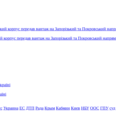
ький корпус передав вантаж на Запорізький та Покровський напря
аїні
сс
Украина
ЕС
ДТП
Рада
Крым
Кабмин
Киев
НБУ
ООС
ГПУ
суд