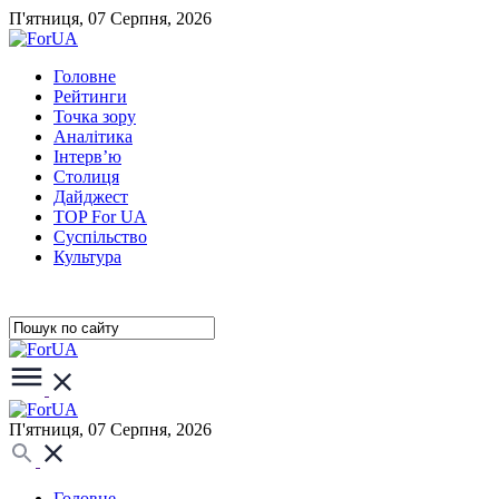
П'ятниця, 07 Серпня, 2026
Головне
Рейтинги
Точка зору
Аналітика
Інтерв’ю
Столиця
Дайджест
TOP For UA
Суспiльство
Культура
П'ятниця, 07 Серпня, 2026
Головне