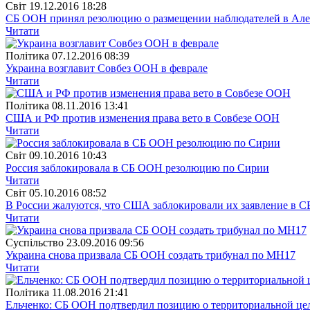
Свiт
19.12.2016 18:28
СБ ООН принял резолюцию о размещении наблюдателей в Ал
Читати
Полiтика
07.12.2016 08:39
Украина возглавит Совбез ООН в феврале
Читати
Полiтика
08.11.2016 13:41
США и РФ против изменения права вето в Совбезе ООН
Читати
Свiт
09.10.2016 10:43
Россия заблокировала в СБ ООН резолюцию по Сирии
Читати
Свiт
05.10.2016 08:52
В России жалуются, что США заблокировали их заявление в 
Читати
Суспiльство
23.09.2016 09:56
Украина снова призвала СБ ООН создать трибунал по МН17
Читати
Полiтика
11.08.2016 21:41
Ельченко: СБ ООН подтвердил позицию о территориальной це