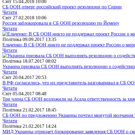
Свiт
15.04.2018 10:00
СБ ООН отверг российский проект резолюции по Сирии
Читати
Свiт
27.02.2018 10:06
Россия заблокировала в СБ ООН резолюцию по Йемену
Читати
Полiтика
09.09.2017 13:35
Ельченко: В СБ ООН никто не поддержал проект России о мир
Читати
Полiтика
18.07.2017 08:02
Украина призвала СБ ООН выполнять резолюцию о содействи
Читати
Свiт
20.04.2017 20:53
В РФ согласились, что их представитель разговаривал в СБ О
Читати
Свiт
05.04.2017 08:48
Три члена СБ ООН возложили на Асада ответственность за хи
Читати
Полiтика
21.02.2017 18:45
СБ ООН по предложению Украины почтил минутой молчания 
Читати
Полiтика
21.02.2017 14:24
МИД Украины отрицает блокирование заявления СБ ООН о см