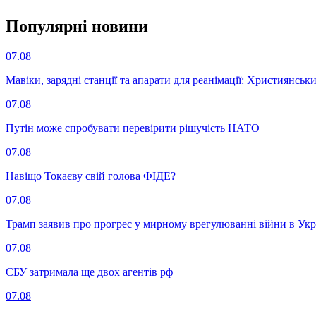
Популярнi новини
07.08
Мавіки, зарядні станції та апарати для реанімації: Християнс
07.08
Путін може спробувати перевірити рішучість НАТО
07.08
Навіщо Токаєву свій голова ФІДЕ?
07.08
Трамп заявив про прогрес у мирному врегулюванні війни в Укр
07.08
СБУ затримала ще двох агентів рф
07.08