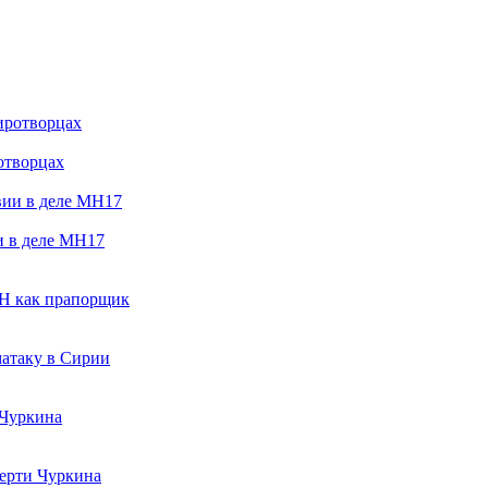
отворцах
и в деле MH17
ОН как прапорщик
матаку в Сирии
Чуркина
ерти Чуркина