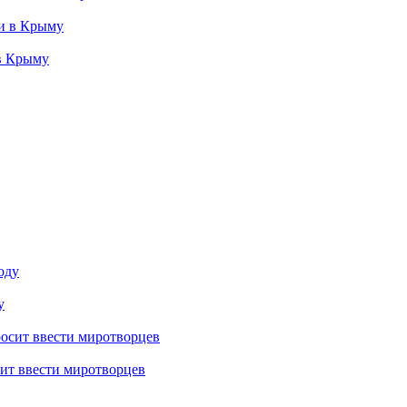
 в Крыму
у
ит ввести миротворцев