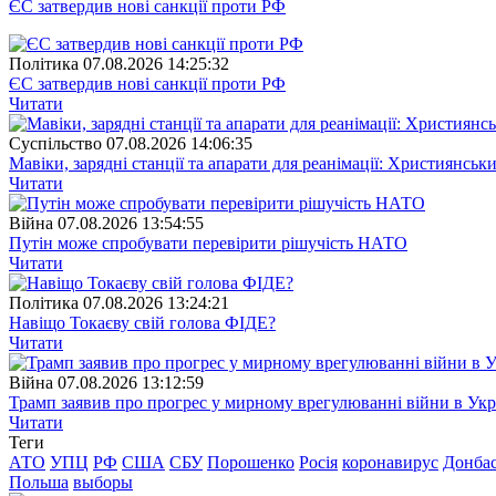
ЄС затвердив нові санкції проти РФ
Полiтика
07.08.2026 14:25:32
ЄС затвердив нові санкції проти РФ
Читати
Суспiльство
07.08.2026 14:06:35
Мавіки, зарядні станції та апарати для реанімації: Християнс
Читати
Війна
07.08.2026 13:54:55
Путін може спробувати перевірити рішучість НАТО
Читати
Полiтика
07.08.2026 13:24:21
Навіщо Токаєву свій голова ФІДЕ?
Читати
Війна
07.08.2026 13:12:59
Трамп заявив про прогрес у мирному врегулюванні війни в Укр
Читати
Теги
АТО
УПЦ
РФ
США
СБУ
Порошенко
Росія
коронавирус
Донба
Польша
выборы