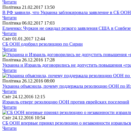
Читати
Полiтика
21.02.2017 13:50
В РФ заявили, что Украина заблокировала заявление в СБ ОО
Читати
Полiтика
06.02.2017 17:03
Ельченко: Чуркин не ожидал резкого заявления США в Совбе
Читати
Свiт
01.01.2017 12:44
СБ ООН одобрил резолюцию по Сирии
Читати
Полiтика
26.12.2016 17:28
Украина и Израиль договорились не допустить повышения «гр
Читати
Полiтика
26.12.2016 08:00
Украина объяснила, почему поддержала резолюцию ООН по И
Читати
Свiт
24.12.2016 12:15
Израиль отверг резолюцию ООН против еврейских поселений
Читати
Свiт
24.12.2016 10:54
СБ ООН впервые принял резолюцию о незаконности израильс
Читати