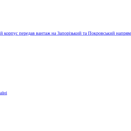
ький корпус передав вантаж на Запорізький та Покровський напря
аїні