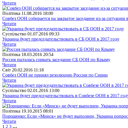
Читати
Полiтика
11.08.2016 18:00
Совбез ООН собирается на закрытое заседание из-за ситуации
Читати
Суспiльство
01.07.2016 09:33
Украина будет председательствовать в СБ ООН в 2017 году
Читати
Полiтика
18.03.2016 20:54
Россия пыталась сорвать заседание СБ ООН по Крыму
Читати
Свiт
20.02.2016 11:18
Совбез ООН не принял резолюцию России по Сирии
Читати
Суспiльство
02.01.2016 13:00
Украина будет председательствовать в Совбезе ООН в 2017 год
Читати
Полiтика
19.10.2015 08:01
Порошенко: Если «Минск» не будет выполнен, Украина попрос
Читати
1
2
3
…