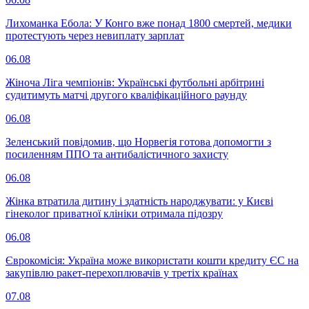
Лихоманка Ебола: У Конго вже понад 1800 смертей, медики
протестують через невиплату зарплат
06.08
Жіноча Ліга чемпіонів: Українські футбольні арбітрині
судитимуть матчі другого кваліфікаційного раунду
06.08
Зеленський повідомив, що Норвегія готова допомогти з
посиленням ППО та антибалістичного захисту
06.08
Жінка втратила дитину і здатність народжувати: у Києві
гінеколог приватної клініки отримала підозру
06.08
Єврокомісія: Україна може використати кошти кредиту ЄС на
закупівлю ракет-перехоплювачів у третіх країнах
07.08