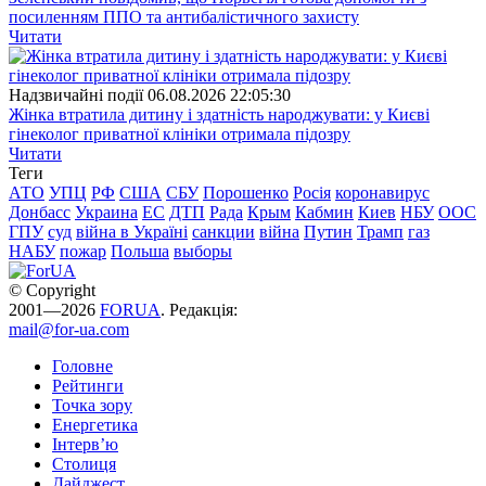
посиленням ППО та антибалістичного захисту
Читати
Надзвичайні події
06.08.2026 22:05:30
Жінка втратила дитину і здатність народжувати: у Києві
гінеколог приватної клініки отримала підозру
Читати
Теги
АТО
УПЦ
РФ
США
СБУ
Порошенко
Росія
коронавирус
Донбасс
Украина
ЕС
ДТП
Рада
Крым
Кабмин
Киев
НБУ
ООС
ГПУ
суд
війна в Україні
санкции
війна
Путин
Трамп
газ
НАБУ
пожар
Польша
выборы
© Copyright
2001—2026
FORUA
. Редакція:
mail@for-ua.com
Головне
Рейтинги
Точка зору
Енергетика
Інтерв’ю
Столиця
Дайджест