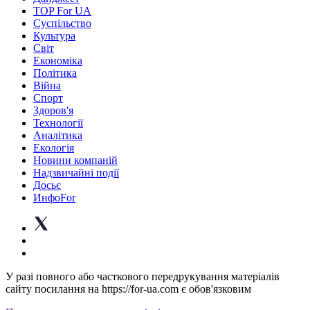
TOP For UA
Суспiльство
Культура
Світ
Економіка
Політика
Війна
Спорт
Здоров'я
Технології
Аналітика
Екологія
Новини компаній
Надзвичайні події
Досьє
ИнфоFor
У разі повного або часткового передрукування матеріалів
сайту посилання на https://for-ua.com є обов'язковим