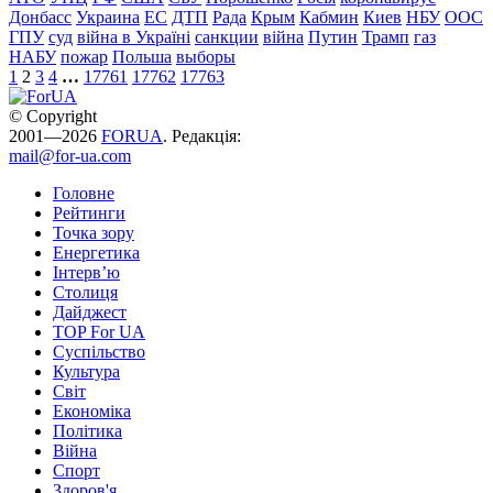
Донбасс
Украина
ЕС
ДТП
Рада
Крым
Кабмин
Киев
НБУ
ООС
ГПУ
суд
війна в Україні
санкции
війна
Путин
Трамп
газ
НАБУ
пожар
Польша
выборы
1
2
3
4
…
17761
17762
17763
© Copyright
2001—2026
FORUA
. Редакція:
mail@for-ua.com
Головне
Рейтинги
Точка зору
Енергетика
Інтерв’ю
Столиця
Дайджест
TOP For UA
Суспiльство
Культура
Світ
Економіка
Політика
Війна
Спорт
Здоров'я