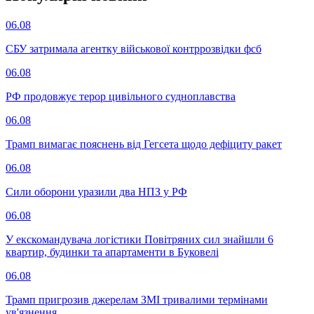
06.08
СБУ затримала агентку військової контррозвідки фсб
06.08
РФ продовжує терор цивільного судноплавства
06.08
Трамп вимагає пояснень від Гегсета щодо дефіциту ракет
06.08
Сили оборони уразили два НПЗ у РФ
06.08
У екскомандувача логістики Повітряних сил знайшли 6
квартир, будинки та апартаменти в Буковелі
06.08
Трамп пригрозив джерелам ЗМІ тривалими термінами
ув'язнення