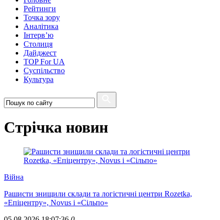
Рейтинги
Точка зору
Аналітика
Інтерв’ю
Столиця
Дайджест
TOP For UA
Суспiльство
Культура
Стрічка новин
Війна
Рашисти знищили склади та логістичні центри Rozetka,
«Епіцентру», Novus і «Сільпо»
05.08.2026 18:07:36
0