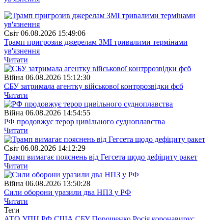
Свiт
06.08.2026 15:49:06
Трамп пригрозив джерелам ЗМІ тривалими термінами
ув'язнення
Читати
Війна
06.08.2026 15:12:30
СБУ затримала агентку військової контррозвідки фсб
Читати
Війна
06.08.2026 14:54:55
РФ продовжує терор цивільного судноплавства
Читати
Свiт
06.08.2026 14:12:29
Трамп вимагає пояснень від Гегсета щодо дефіциту ракет
Читати
Війна
06.08.2026 13:50:28
Сили оборони уразили два НПЗ у РФ
Читати
Теги
АТО
УПЦ
РФ
США
СБУ
Порошенко
Росія
коронавирус