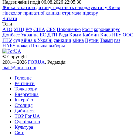
Надзвичайні події
06.08.2026 22:05:30
Жінка втратила дитину і здатність народжувати: у Києві
гінеколог приватної клініки отримала підозру
Читати
Теги
АТО
УПЦ
РФ
США
СБУ
Порошенко
Росія
коронавирус
Донбасс
Украина
ЕС
ДТП
Рада
Крым
Кабмин
Киев
НБУ
ООС
ГПУ
суд
війна в Україні
санкции
війна
Путин
Трамп
газ
НАБУ
пожар
Польша
выборы
© Copyright
2001—2026
FORUA
. Редакція:
mail@for-ua.com
Головне
Рейтинги
Точка зору
Енергетика
Інтерв’ю
Столиця
Дайджест
TOP For UA
Суспiльство
Культура
Світ