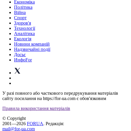
Економіка
Політика
Війна
Спорт
Здоров'я
Технології
Аналітика
Екологія
Новини компаній
Надзвичайні події
Досьє
ИнфоFor
У разі повного або часткового передрукування матеріалів
сайту посилання на https://for-ua.com є обов'язковим
Правила використання матеріалів
© Copyright
2001—2026
FORUA
. Редакція:
mail@for-ua.com