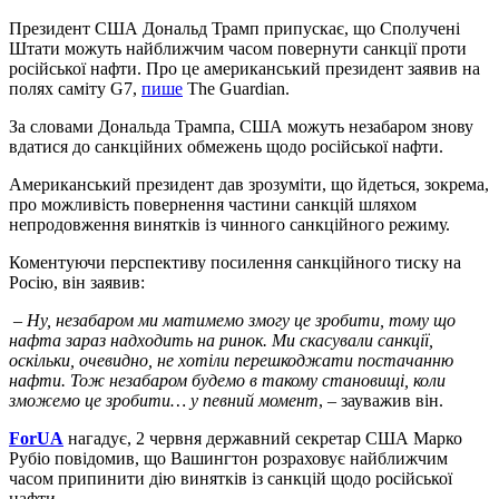
Президент США Дональд Трамп припускає, що Сполучені
Штати можуть найближчим часом повернути санкції проти
російської нафти. Про це американський президент заявив на
полях саміту G7,
пише
The Guardian.
За словами Дональда Трампа, США можуть незабаром знову
вдатися до санкційних обмежень щодо російської нафти.
Американський президент дав зрозуміти, що йдеться, зокрема,
про можливість повернення частини санкцій шляхом
непродовження винятків із чинного санкційного режиму.
Коментуючи перспективу посилення санкційного тиску на
Росію, він заявив:
– Ну, незабаром ми матимемо змогу це зробити, тому що
нафта зараз надходить на ринок. Ми скасували санкції,
оскільки, очевидно, не хотіли перешкоджати постачанню
нафти. Тож незабаром будемо в такому становищі, коли
зможемо це зробити… у певний момент
, – зауважив він.
ForUA
нагадує, 2 червня державний секретар США Марко
Рубіо повідомив, що Вашингтон розраховує найближчим
часом припинити дію винятків із санкцій щодо російської
нафти.