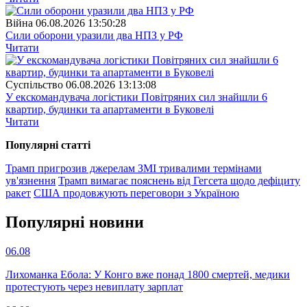
Війна
06.08.2026 13:50:28
Сили оборони уразили два НПЗ у РФ
Читати
Суспiльство
06.08.2026 13:13:08
У екскомандувача логістики Повітряних сил знайшли 6
квартир, будинки та апартаменти в Буковелі
Читати
Популярнi статтi
Трамп пригрозив джерелам ЗМІ тривалими термінами
ув'язнення
Трамп вимагає пояснень від Гегсета щодо дефіциту
ракет
США продовжують переговори з Україною
Популярнi новини
06.08
Лихоманка Ебола: У Конго вже понад 1800 смертей, медики
протестують через невиплату зарплат