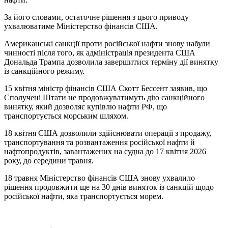
За його словами, остаточне рішення з цього приводу
ухвалюватиме Міністерство фінансів США.
Американські санкції проти російської нафти знову набули
чинності після того, як адміністрація президента США
Дональда Трампа дозволила завершитися терміну дії винятку
із санкційного режиму.
15 квітня міністр фінансів США Скотт Бессент заявив, що
Сполучені Штати не продовжуватимуть дію санкційного
винятку, який дозволяє купівлю нафти РФ, що
транспортується морським шляхом.
18 квітня США дозволили здійснювати операції з продажу,
транспортування та розвантаження російської нафти й
нафтопродуктів, завантажених на судна до 17 квітня 2026
року, до середини травня.
18 травня Міністерство фінансів США знову ухвалило
рішення продовжити ще на 30 днів виняток із санкцій щодо
російської нафти, яка транспортується морем.