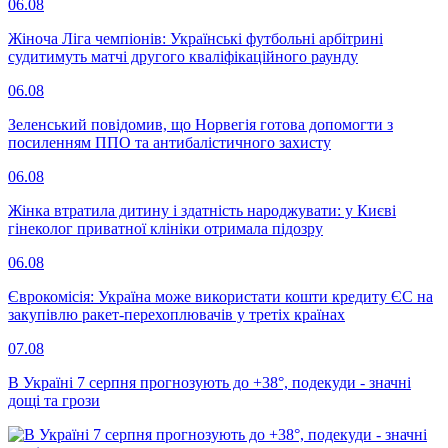
06.08
Жіноча Ліга чемпіонів: Українські футбольні арбітрині
судитимуть матчі другого кваліфікаційного раунду
06.08
Зеленський повідомив, що Норвегія готова допомогти з
посиленням ППО та антибалістичного захисту
06.08
Жінка втратила дитину і здатність народжувати: у Києві
гінеколог приватної клініки отримала підозру
06.08
Єврокомісія: Україна може використати кошти кредиту ЄС на
закупівлю ракет-перехоплювачів у третіх країнах
07.08
В Україні 7 серпня прогнозують до +38°, подекуди - значні
дощі та грози