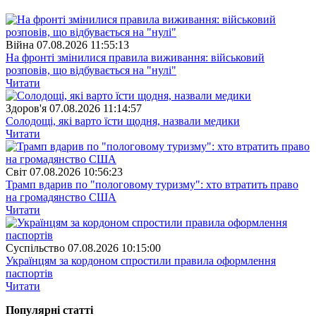
Війна
07.08.2026 11:55:13
На фронті змінилися правила виживання: військовий
розповів, що відбувається на "нулі"
Читати
Здоров'я
07.08.2026 11:14:57
Солодощі, які варто їсти щодня, назвали медики
Читати
Свiт
07.08.2026 10:56:23
Трамп вдарив по "пологовому туризму": хто втратить право
на громадянство США
Читати
Суспiльство
07.08.2026 10:15:00
Українцям за кордоном спростили правила оформлення
паспортів
Читати
Популярнi статтi