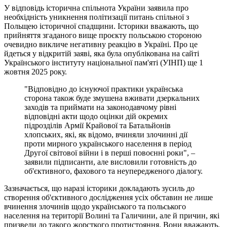
У відповідь історична спільнота України заявила про
необхідність уникнення політизації питань спільної з
Польщею історичної спадщини. Історики вважають, що
прийняття згаданого вище проєкту польською стороною
очевидно викличе негативну реакцію в Україні. Про це
йдеться у відкритій заяві, яка була опублікована на сайті
Українського інституту національної пам'яті (УІНП) ще 1
жовтня 2025 року.
"Відповідно до існуючої практики українська
сторона також буде змушена вживати дзеркальних
заходів та приймати на законодавчому рівні
відповідні акти щодо оцінки дій окремих
підрозділів Армії Крайової та Батальйонів
хлопських, які, як відомо, вчиняли злочинні дії
проти мирного українського населення в період
Другої світової війни і в перші повоєнні роки", –
заявили підписанти, але висловили готовність до
об'єктивного, фахового та неупередженого діалогу.
Зазначається, що наразі історики докладають зусиль до
створення об'єктивного дослідження усіх обставин не лише
вчинення злочинів щодо українського та польського
населення на території Волині та Галичини, але й причин, які
призвели до такого жорсткого протистояння. Вони вважають,