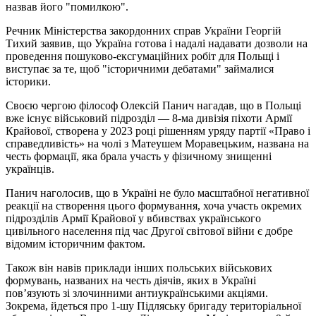
назвав його "помилкою".
Речник Міністерства закордонних справ України Георгій
Тихий заявив, що Україна готова і надалі надавати дозволи на
проведення пошуково-ексгумаційних робіт для Польщі і
виступає за те, щоб "історичними дебатами" займалися
історики.
Своєю чергою філософ Олексій Панич нагадав, що в Польщі
вже існує військовий підрозділ — 8-ма дивізія піхоти Армії
Крайової, створена у 2023 році рішенням уряду партії «Право і
справедливість» на чолі з Матеушем Моравецьким, названа на
честь формації, яка брала участь у фізичному знищенні
українців.
Панич наголосив, що в Україні не було масштабної негативної
реакції на створення цього формування, хоча участь окремих
підрозділів Армії Крайової у вбивствах українського
цивільного населення під час Другої світової війни є добре
відомим історичним фактом.
Також він навів приклади інших польських військових
формувань, названих на честь діячів, яких в Україні
пов’язують зі злочинними антиукраїнськими акціями.
Зокрема, йдеться про 1-шу Підляську бригаду територіальної