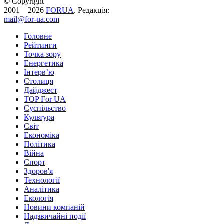
© Copyright
2001—2026
FORUA
. Редакція:
mail@for-ua.com
Головне
Рейтинги
Точка зору
Енергетика
Інтерв’ю
Столиця
Дайджест
TOP For UA
Суспiльство
Культура
Світ
Економіка
Політика
Війна
Спорт
Здоров'я
Технології
Аналітика
Екологія
Новини компаній
Надзвичайні події