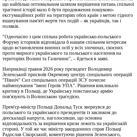
що найбільш оптимальним шляхом вирішення питань спільної
трагічної історії мало б бути продовження пошуково-
ексгумаційних робіт на територіях обох країн з метою гідного
вшанування пам'яті жертв тих подій – як українців, так і
поляків.
"Одночасно з цим спільна робота українсько-польського
Форуму істориків відповідала б нашим спільним інтересам
щодо встановлення винних осіб у всіх злочинах, скоєних
проти мирного українського та польського населення на
територіях Волині та Галичини", – йдеться в заяві.
Наприкінці травня 2026 року президент Володимир
Зеленський присвоїв Окремому центру спеціальних операцій
"Північ" Сил спеціальних операцій ЗСУ почесне
найменування "імені Героїв УПА". Рішення викликало
критику в Польщі, де Українську повстанську армію
пов'язують із Волинською трагедією.
Прем'єр-міністр Польщі Дональд Туск звернувся до
польського та українського президентів із закликом до
деескалації напруги, наголосивши, що основна
відповідальність за вирішення кризи лежить на українській
стороні. У той же час міністр закордонних справ Польщі
Радослав Сікорський, коментуючи рішення Зеленського,