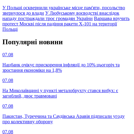
У Польщі осквернили українське місце пам'яти, посольство
звернулося до влади
У Любуському воєводстві внаслідок
нападу постраждали троє громадян України
Варшава вручить
протест Москві після падіння ракети Х-101 на території
Польщі
Популярнi новини
07.08
Нацбанк очікує прискорення інфляції до 10% цьогоріч та
зростання економіки на 1,8%
07.08
На Миколаївщині у пункті металобрухту стався вибух: є
загиблий, двоє травмовані
07.08
Пакистан, Туреччина та Саудівська Аравія підписали угоду
про колективну оборону
07.08