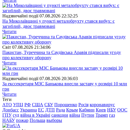
Читати
Надзвичайні події
07.08.2026 22:32:25
На Миколаївщині у пункті металобрухту стався вибух: є
загиблий, двоє травмовані
Читати
Свiт
07.08.2026 21:34:06
Пакистан, Туреччина та Саудівська Аравія підписали угоду
про колективну оборону
Читати
Надзвичайні події
07.08.2026 20:36:03
За екссекретаря МЗС Банькова внесли заставу у розмірі 10 млн
грн
Читати
Теги
АТО
УПЦ
РФ
США
СБУ
Порошенко
Росія
коронавирус
Донбасс
Украина
ЕС
ДТП
Рада
Крым
Кабмин
Киев
НБУ
ООС
ГПУ
суд
війна в Україні
санкции
війна
Путин
Трамп
газ
НАБУ
пожар
Польша
выборы