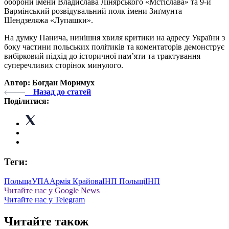
оборони імени Владислава Лінярського «Мстіслава» та 9-й
Вармінський розвідувальний полк імени Зиґмунта
Шендзеляжа «Лупашки».
На думку Панича, нинішня хвиля критики на адресу України з
боку частини польських політиків та коментаторів демонструє
вибірковий підхід до історичної пам’яти та трактування
суперечливих сторінок минулого.
Автор: Богдан Моримух
Назад до статей
Поділитися:
Теги:
Польща
УПА
Армія Крайова
ІНП Польщі
ІНП
Читайте нас у Google News
Читайте нас у Telegram
Читайте також