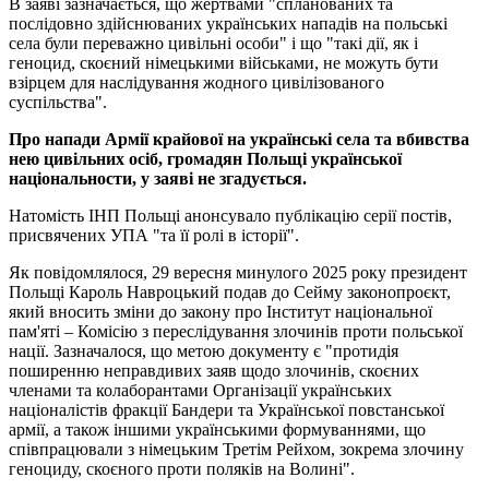
В заяві зазначається, що жертвами "спланованих та
послідовно здійснюваних українських нападів на польські
села були переважно цивільні особи" і що "такі дії, як і
геноцид, скоєний німецькими військами, не можуть бути
взірцем для наслідування жодного цивілізованого
суспільства".
Про напади Армії крайової на українські села та вбивства
нею цивільних осіб, громадян Польщі української
національности, у заяві не згадується.
Натомість ІНП Польщі анонсувало публікацію серії постів,
присвячених УПА "та її ролі в історії".
Як повідомлялося, 29 вересня минулого 2025 року президент
Польщі Кароль Навроцький подав до Сейму законопроєкт,
який вносить зміни до закону про Інститут національної
пам'яті – Комісію з переслідування злочинів проти польської
нації. Зазначалося, що метою документу є "протидія
поширенню неправдивих заяв щодо злочинів, скоєних
членами та колаборантами Організації українських
націоналістів фракції Бандери та Української повстанської
армії, а також іншими українськими формуваннями, що
співпрацювали з німецьким Третім Рейхом, зокрема злочину
геноциду, скоєного проти поляків на Волині".