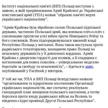
Інститут національної пам'яті (ІНП) Польщі виступив з
заявою, в якій прирівнювання Армії Крайової до Української
повстанської армії (УПА) назвав "образою пам'яті жертв
українського націоналізму".
"Армія Крайова була збройною силою Польської підпільної
держави, частиною Польської армії, яка воювала пліч-о-пліч з
союзниками протягом усієї війни проти Німецького Рейху та
його союзників. Вона підпорядковувалася законній владі
Республіки Польща у вигнанні. Вона також виступала проти
радянського тоталітаризму, захищаючи право Польщі на
незалежну державність у її довоєнних кордонах. Армія
Крайова є джерелом гордості для поляків, а її спадщина є
натхненням для нових поколінь – універсальною моделлю
боротьби за свободу та незалежність", – йдеться в
заяві
,
опублікованій у Facebook у вівторок.
У той же час УПА в ІНП Польщі безпідставно назвали
"організованим та ієрархічним ополченням Організації
українських націоналістів, яке спочатку реалізувало
геноцидний план знищення польського населення, а потім
боролося проти входу радянських військ на Волинь та
південно-східні провінції Другої Польської Республіки".