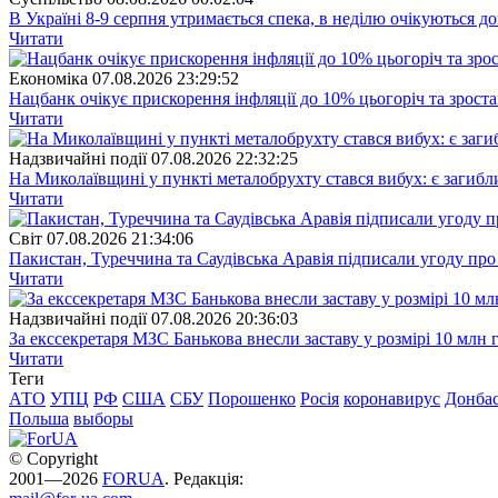
В Україні 8-9 серпня утримається спека, в неділю очікуються до
Читати
Економіка
07.08.2026 23:29:52
Нацбанк очікує прискорення інфляції до 10% цьогоріч та зрост
Читати
Надзвичайні події
07.08.2026 22:32:25
На Миколаївщині у пункті металобрухту стався вибух: є загибл
Читати
Свiт
07.08.2026 21:34:06
Пакистан, Туреччина та Саудівська Аравія підписали угоду пр
Читати
Надзвичайні події
07.08.2026 20:36:03
За екссекретаря МЗС Банькова внесли заставу у розмірі 10 млн 
Читати
Теги
АТО
УПЦ
РФ
США
СБУ
Порошенко
Росія
коронавирус
Донба
Польша
выборы
© Copyright
2001—2026
FORUA
. Редакція: