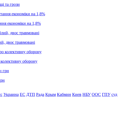
щі та грози
ання економіки на 1,8%
ий, двоє травмовані
о колективну оборону
грн
сс
Украина
ЕС
ДТП
Рада
Крым
Кабмин
Киев
НБУ
ООС
ГПУ
суд