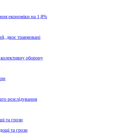
ання економіки на 1,8%
ий, двоє травмовані
о колективну оборону
грн
ато розслідування
щі та грози