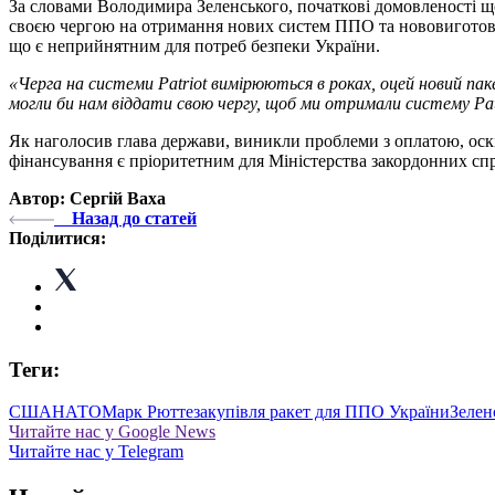
За словами Володимира Зеленського, початкові домовленості що
своєю чергою на отримання нових систем ППО та нововиготовле
що є неприйнятним для потреб безпеки України.
«Черга на системи Patriot вимірюються в роках, оцей новий па
могли би нам віддати свою чергу, щоб ми отримали систему Pat
Як наголосив глава держави, виникли проблеми з оплатою, оскі
фінансування є пріоритетним для Міністерства закордонних спра
Автор: Сергій Ваха
Назад до статей
Поділитися:
Теги:
США
НАТО
Марк Рютте
закупівля ракет для ППО України
Зелен
Читайте нас у Google News
Читайте нас у Telegram