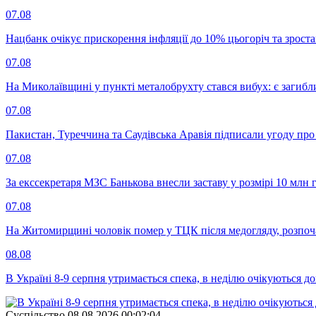
07.08
Нацбанк очікує прискорення інфляції до 10% цьогоріч та зрост
07.08
На Миколаївщині у пункті металобрухту стався вибух: є загибл
07.08
Пакистан, Туреччина та Саудівська Аравія підписали угоду пр
07.08
За екссекретаря МЗС Банькова внесли заставу у розмірі 10 млн 
07.08
На Житомирщині чоловік помер у ТЦК після медогляду, розпоч
08.08
В Україні 8-9 серпня утримається спека, в неділю очікуються до
Суспiльство
08.08.2026 00:02:04