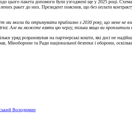
до цього пакета допомоги були узгоджені ще у 2025 році. Схема
них ракет до них. Президент пояснив, що без оплати контракту 
кет ми могли би отримувати приблизно з 2030 року, що мене не в
riot. Але ви можете взяти цю чергу, тільки якщо ви проплатили
льки уряд розраховував на партнерські кошти, які досі не наді
в, Міноборони та Ради національної безпеки і оборони, оскільки 
ський Володимир