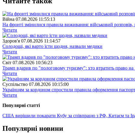
Читайте також
Війна
07.08.2026 11:55:13
На фронті змінилися правила виживання: військовий розповів, щ
Читати
Здоров'я
07.08.2026 11:14:57
Солодощі, які варто їсти щодня, назвали медики
Читати
Свiт
07.08.2026 10:56:23
Трамп вдарив по "пологовому туризму": хто втратить право н
Читати
Суспiльство
07.08.2026 10:15:00
Українцям за кордоном спростили правила оформлення паспорт
Читати
Популярнi статтi
США вирішили покарати Кубу за співпрацю з РФ, Китаєм та І
Популярнi новини