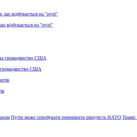
о відбувається на "нулі"
а громадянство США
ів
раном
Путін може спробувати перевірити рішучість НАТО
Трамп 