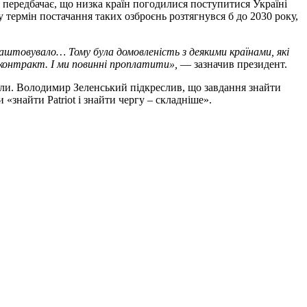
 передбачає, що низка країн погодилися поступитися Україні
термін постачання таких озброєнь розтягнувся б до 2030 року,
лаштовувало… Тому була домовленість з деякими країнами, які
 контракт. І ми повинні проплатити»,
— зазначив президент.
йшли. Володимир Зеленський підкреслив, що завдання знайти
«знайти Patriot і знайти чергу – складніше».