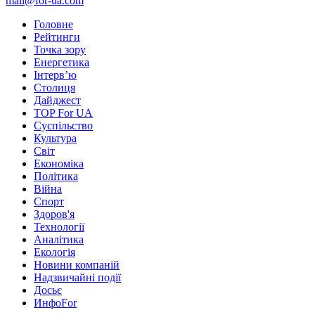
mail@for-ua.com
Головне
Рейтинги
Точка зору
Енергетика
Інтерв’ю
Столиця
Дайджест
TOP For UA
Суспiльство
Культура
Світ
Економіка
Політика
Війна
Спорт
Здоров'я
Технології
Аналітика
Екологія
Новини компаній
Надзвичайні події
Досьє
ИнфоFor