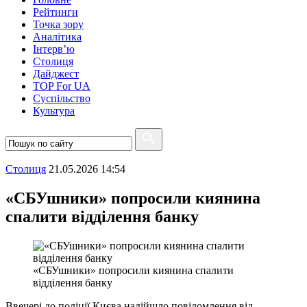
Рейтинги
Точка зору
Аналітика
Інтерв’ю
Столиця
Дайджест
TOP For UA
Суспiльство
Культура
Столиця
21.05.2026 14:54
«СБУшники» попросили киянина
спалити відділення банку
«СБУшники» попросили киянина спалити
відділення банку
Ввечері до поліції Києва надійшло повідомлення від