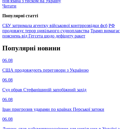
пов'язана з тиском на Україну
Читати
Популярнi статтi
СБУ затримала агентку військової контррозвідки фсб
РФ
продовжує терор цивільного судноплавства
Трамп вимагає
пояснень від Гегсета щодо дефіциту ракет
Популярнi новини
06.08
США продовжують переговори з Україною
06.08
Суд обрав Стефанішиній запобіжний захід
06.08
Іран пригрозив ударами по країнах Перської затоки
06.08
Липень став найсмертоноснішим для цивільних в Україні з