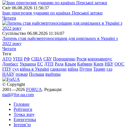
Свiт
06.08.2026 11:56:37
Іран пригрозив ударами по країнах Перської затоки
Читати
Суспiльство
06.08.2026 11:16:07
Липень став найсмертоноснішим для цивільних в Україні з
2022 року
Читати
Теги
АТО
УПЦ
РФ
США
СБУ
Порошенко
Росія
коронавирус
Донбасс
Украина
ЕС
ДТП
Рада
Крым
Кабмин
Киев
НБУ
ООС
ГПУ
суд
війна в Україні
санкции
війна
Путин
Трамп
газ
НАБУ
пожар
Польша
выборы
© Copyright
2001—2026
FORUA
. Редакція:
mail@for-ua.com
Головне
Рейтинги
Точка зору
Енергетика
Інтерв’ю