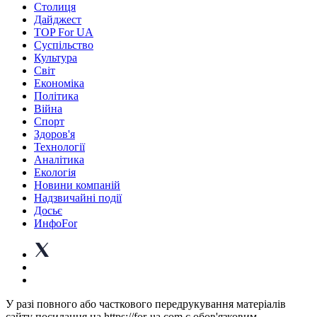
Столиця
Дайджест
TOP For UA
Суспiльство
Культура
Світ
Економіка
Політика
Війна
Спорт
Здоров'я
Технології
Аналітика
Екологія
Новини компаній
Надзвичайні події
Досьє
ИнфоFor
У разі повного або часткового передрукування матеріалів
сайту посилання на https://for-ua.com є обов'язковим