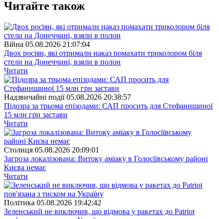
Читайте також
Війна
05.08.2026 21:07:04
Двох росіян, які отримали наказ помахати триколором біля
стели на Донеччині, взяли в полон
Читати
Надзвичайні події
05.08.2026 20:38:57
Підозра за трьома епізодами: САП просить для Стефанишиної
15 млн грн застави
Читати
Столиця
05.08.2026 20:09:01
Загроза локалізована: Витоку аміаку в Голосіївському районі
Києва немає
Читати
Полiтика
05.08.2026 19:42:42
Зеленський не виключив, що відмова у ракетах до Patriot