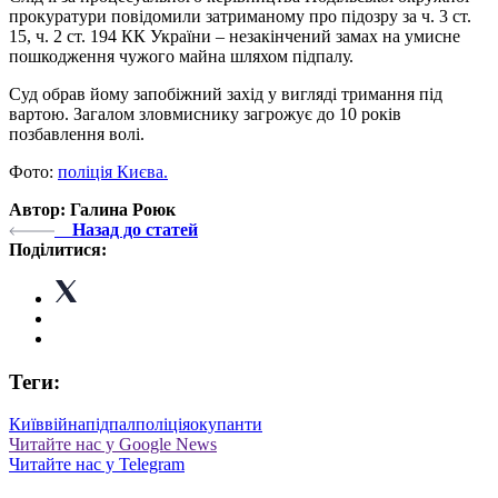
прокуратури повідомили затриманому про підозру за ч. 3 ст.
15, ч. 2 ст. 194 КК України – незакінчений замах на умисне
пошкодження чужого майна шляхом підпалу.
Суд обрав йому запобіжний захід у вигляді тримання під
вартою. Загалом зловмиснику загрожує до 10 років
позбавлення волі.
Фото:
поліція Києва.
Автор: Галина Роюк
Назад до статей
Поділитися:
Теги:
Київ
війна
підпал
поліція
окупанти
Читайте нас у Google News
Читайте нас у Telegram