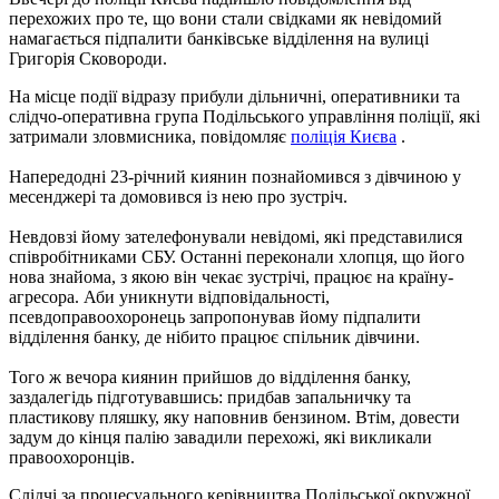
перехожих про те, що вони стали свідками як невідомий
намагається підпалити банківське відділення на вулиці
Григорія Сковороди.
На місце події відразу прибули дільничні, оперативники та
слідчо-оперативна група Подільського управління поліції, які
затримали зловмисника, повідомляє
поліція Києва
.
Напередодні 23-річний киянин познайомився з дівчиною у
месенджері та домовився із нею про зустріч.
Невдовзі йому зателефонували невідомі, які представилися
співробітниками СБУ. Останні переконали хлопця, що його
нова знайома, з якою він чекає зустрічі, працює на країну-
агресора. Аби уникнути відповідальності,
псевдоправоохоронець запропонував йому підпалити
відділення банку, де нібито працює спільник дівчини.
Того ж вечора киянин прийшов до відділення банку,
заздалегідь підготувавшись: придбав запальничку та
пластикову пляшку, яку наповнив бензином. Втім, довести
задум до кінця палію завадили перехожі, які викликали
правоохоронців.
Слідчі за процесуального керівництва Подільської окружної