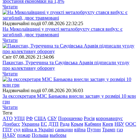
зростання економіки на 1,8%
Читати
Надзвичайні події
07.08.2026 22:32:25
На Миколаївщині у пункті металобрухту стався вибух: є
загиблий, двоє травмовані
Читати
Свiт
07.08.2026 21:34:06
Пакистан, Туреччина та Саудівська Аравія підписали угоду
про колективну оборону
Читати
Надзвичайні події
07.08.2026 20:36:03
За екссекретаря МЗС Банькова внесли заставу у розмірі 10 млн
грн
Читати
Теги
АТО
УПЦ
РФ
США
СБУ
Порошенко
Росія
коронавирус
Донбасс
Украина
ЕС
ДТП
Рада
Крым
Кабмин
Киев
НБУ
ООС
ГПУ
суд
війна в Україні
санкции
війна
Путин
Трамп
газ
НАБУ
пожар
Польша
выборы