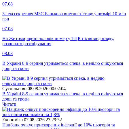
07.08
За екссекретаря МЗС Банькова внесли заставу у розмірі 10 млн
грн
07.08
На Житомирщині чоловік помер у ТЦК після медогляду,
розпочато розслідування
08.08
В Україні 8-9 серпня утримається спека, в неділю очікуються
дощі та грози
Суспiльство
08.08.2026 00:02:04
В Україні 8-9 серпня утримається спека, в неділю очікуються
дощі та грози
Читати
Економіка
07.08.2026 23:29:52
Нацбанк очікує прискорення інфляції до 10% цьогоріч та