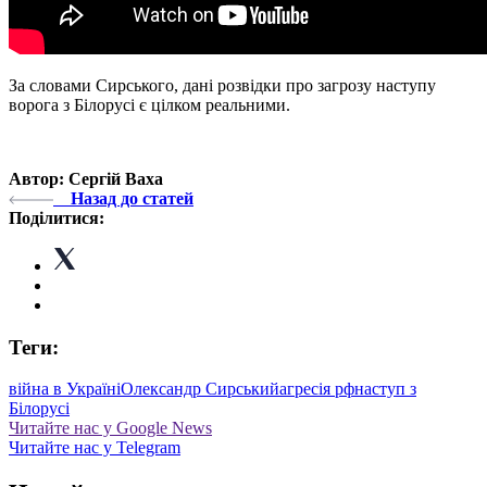
За словами Сирського, дані розвідки про загрозу наступу
ворога з Білорусі є цілком реальними.
Автор: Сергій Ваха
Назад до статей
Поділитися:
Теги:
війна в Україні
Олександр Сирський
агресія рф
наступ з
Білорусі
Читайте нас у Google News
Читайте нас у Telegram