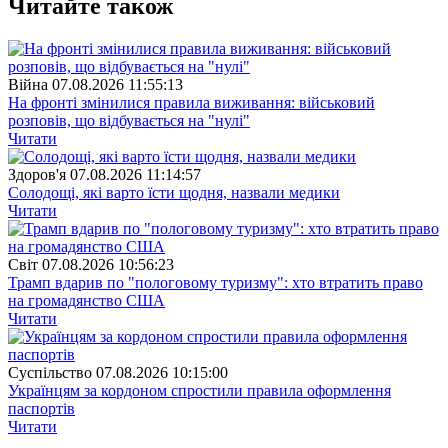
Читайте також
Війна
07.08.2026 11:55:13
На фронті змінилися правила виживання: військовий
розповів, що відбувається на "нулі"
Читати
Здоров'я
07.08.2026 11:14:57
Солодощі, які варто їсти щодня, назвали медики
Читати
Свiт
07.08.2026 10:56:23
Трамп вдарив по "пологовому туризму": хто втратить право
на громадянство США
Читати
Суспiльство
07.08.2026 10:15:00
Українцям за кордоном спростили правила оформлення
паспортів
Читати