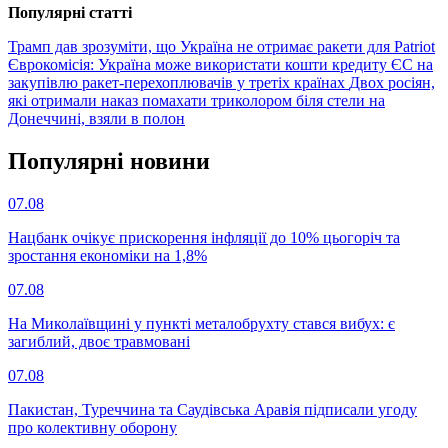
Популярнi статтi
Трамп дав зрозуміти, що Україна не отримає ракети для Patriot
Єврокомісія: Україна може використати кошти кредиту ЄС на
закупівлю ракет-перехоплювачів у третіх країнах
Двох росіян,
які отримали наказ помахати триколором біля стели на
Донеччині, взяли в полон
Популярнi новини
07.08
Нацбанк очікує прискорення інфляції до 10% цьогоріч та
зростання економіки на 1,8%
07.08
На Миколаївщині у пункті металобрухту стався вибух: є
загиблий, двоє травмовані
07.08
Пакистан, Туреччина та Саудівська Аравія підписали угоду
про колективну оборону