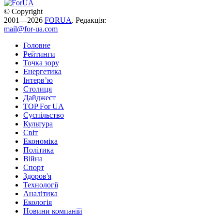
© Copyright
2001—2026
FORUA
. Редакція:
mail@for-ua.com
Головне
Рейтинги
Точка зору
Енергетика
Інтерв’ю
Столиця
Дайджест
TOP For UA
Суспiльство
Культура
Світ
Економіка
Політика
Війна
Спорт
Здоров'я
Технології
Аналітика
Екологія
Новини компаній