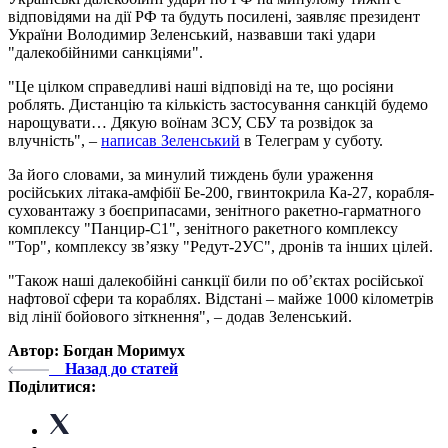
відповідями на дії РФ та будуть посилені, заявляє президент
України Володимир Зеленський, назвавши такі удари
"далекобійними санкціями".
"Це цілком справедливі наші відповіді на те, що росіяни
роблять. Дистанцію та кількість застосування санкцій будемо
нарощувати… Дякую воїнам ЗСУ, СБУ та розвідок за
влучність", –
написав Зеленський
в Телеграм у суботу.
За його словами, за минулий тиждень були ураження
російських літака-амфібії Бе-200, гвинтокрила Ка-27, корабля-
суховантажу з боєприпасами, зенітного ракетно-гарматного
комплексу "Панцир-С1", зенітного ракетного комплексу
"Тор", комплексу зв’язку "Редут-2УС", дронів та інших цілей.
"Також наші далекобійні санкції били по об’єктах російської
нафтової сфери та кораблях. Відстані – майже 1000 кілометрів
від лінії бойового зіткнення", – додав Зеленський.
Автор: Богдан Моримух
Назад до статей
Поділитися: