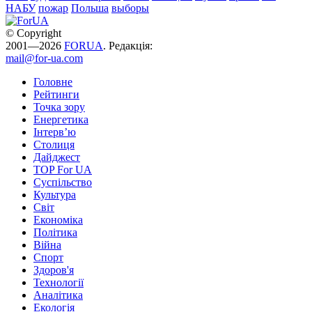
НАБУ
пожар
Польша
выборы
© Copyright
2001—2026
FORUA
. Редакція:
mail@for-ua.com
Головне
Рейтинги
Точка зору
Енергетика
Інтерв’ю
Столиця
Дайджест
TOP For UA
Суспiльство
Культура
Світ
Економіка
Політика
Війна
Спорт
Здоров'я
Технології
Аналітика
Екологія