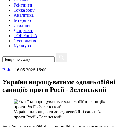
Рейтинги
Точка зору
Аналітика
Інтерв’ю
Столиця
Дайджест
TOP For UA
Суспiльство
Культура
Війна
16.05.2026 16:00
Україна нарощуватиме «далекобійні
санкції» проти Росії - Зеленський
Україна нарощуватиме «далекобійні санкції»
проти Росії - Зеленський
Українські далекобійні удари по РФ на минулому тижні є