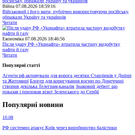
Війна
07.08.2026 18:59:16
Військовий і його мати, публічно використовуючи російську,
ображали Україну та українців
Читати
Економіка
07.08.2026 18:46:56
Після удару РФ «Укрнафта» втратила частину видобутку
нафти й газу
Читати
Популярнi статтi
Агенти рф активували для ворога десятки Старлінків у Дніпрі
та Житомирі
Блогер для коригування вогню по Донеччині
створив декілька Телеграм-каналів
Знаковий дебют: що
показав і приховав візит Зеленського до Сербії
Популярнi новини
10.08
РФ системно атакує Київ через виробництво балістики