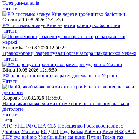
Телеграм-каналів
Читати
Столиця
10.08.2026 13:13:30
РФ системно атакує Київ через виробництво балістики
Читати
Економіка
10.08.2026 12:50:22
Правоохоронці заарештували організатора шахрайської мережі
Читати
Війна
10.08.2026 12:16:50
РФ нарощує виробництво ракет для ударів по Україні
Читати
Здоров'я
10.08.2026 11:55:01
Напій, який може «вимикати» хронічне запалення, назвали
дієтологи
Читати
Теги
АТО
УПЦ
РФ
США
СБУ
Порошенко
Росія
коронавирус
Донбасс
Украина
ЕС
ДТП
Рада
Крым
Кабмин
Киев
НБУ
ООС
ГПУ
суд
війна в Україні
війна
санкции
Путин
Трамп
газ