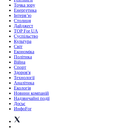
Точка зору
Енергетика
Інтерв’ю
Столиця
Дайджест
TOP For UA
Суспiльство
Культура
Світ
Економіка
Політика
Війна
Спорт
Здоров'я
Технології
Аналітика
Екологія
Новини компаній
Надзвичайні події
Досьє
ИнфоFor