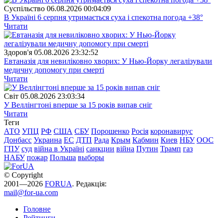
Суспiльство
06.08.2026 00:04:09
В Україні 6 серпня утримається суха і спекотна погода +38°
Читати
Здоров'я
05.08.2026 23:32:52
Евтаназія для невиліковно хворих: У Нью-Йорку легалізували
медичну допомогу при смерті
Читати
Свiт
05.08.2026 23:03:34
У Веллінгтоні вперше за 15 років випав сніг
Читати
Теги
АТО
УПЦ
РФ
США
СБУ
Порошенко
Росія
коронавирус
Донбасс
Украина
ЕС
ДТП
Рада
Крым
Кабмин
Киев
НБУ
ООС
ГПУ
суд
війна в Україні
санкции
війна
Путин
Трамп
газ
НАБУ
пожар
Польша
выборы
© Copyright
2001—2026
FORUA
. Редакція:
mail@for-ua.com
Головне
Рейтинги