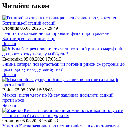
Читайте також
Столиця
05.08.2026 17:29:49
Генштаб закликав не поширювати фейки про ураження
Бортницької станції аерації
Читати
Економіка
05.08.2026 17:05:13
Знімна батарея повертається: чи готовий ринок смартфонів до
цього кроку назад у майбутнє?
Читати
Війна
05.08.2026 16:56:08
Макрон після удару по Києву закликав посилити санкції
проти Росії
Читати
Столиця
05.08.2026 16:40:33
У метро Києва заявили про неможливість використовувати