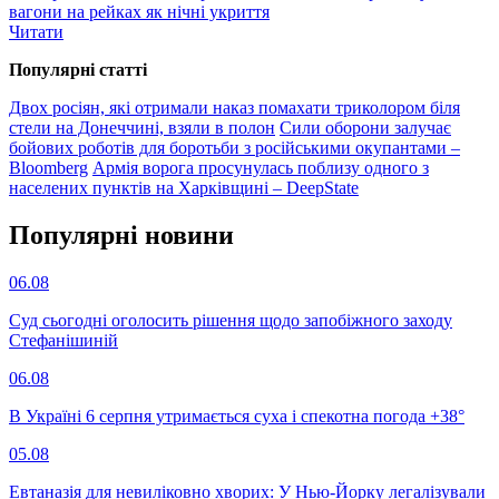
вагони на рейках як нічні укриття
Читати
Популярнi статтi
Двох росіян, які отримали наказ помахати триколором біля
стели на Донеччині, взяли в полон
Сили оборони залучає
бойових роботів для боротьби з російськими окупантами –
Bloomberg
Армія ворога просунулась поблизу одного з
населених пунктів на Харківщині – DeepState
Популярнi новини
06.08
Суд сьогодні оголосить рішення щодо запобіжного заходу
Стефанішиній
06.08
В Україні 6 серпня утримається суха і спекотна погода +38°
05.08
Евтаназія для невиліковно хворих: У Нью-Йорку легалізували