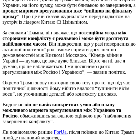
України, на його думку, може бути близькою до завершення, а
процес мирного врегулювання вже “вийшов на фінальну
пряму”
. Про це він сказав журналістам перед відльотом на
зустріч із лідером Китаю Сі Цзіньпіном.
За словами Трампа, він вважає, що
потенційна угода між
сторонами конфлікту є реальною і може бути досягнута
найближчим часом
. Він підкреслив, що у разі повернення до
активної політичної ролі зможе сприяти досягненню
домовленостей між Києвом і Москвою. “Кінець війни в
Україні — думаю, це вже дуже близько. Вірте чи ні, але я
думаю, що це наближається. І ми досягнемо цього
врегулювання між Росією і Україною”, — заявив політик.
Окремо Трамп знову повторив свою тезу про те, що під час
політичної діяльності йому нібито вдалося “зупинити вісім
воєн”, не уточнивши деталей або контексту цих заяв.
Водночас
він не навів конкретних умов або плану
можливого мирного врегулювання між Україною та
Росією
, обмежившись загальною оцінкою про “наближення
завершення конфлікту”.
Як повідомляло раніше
ForUa
, після поїздки до Китаю Трамп
пройде плановий медогляд.