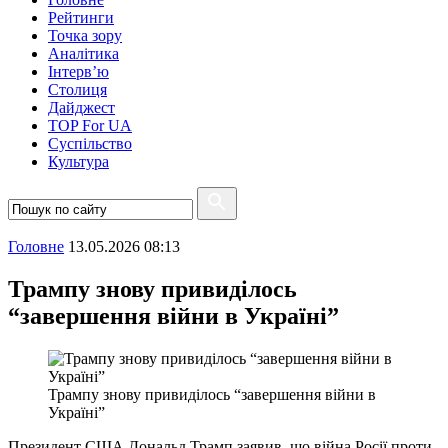
Рейтинги
Точка зору
Аналітика
Інтерв’ю
Столиця
Дайджест
TOP For UA
Суспiльство
Культура
Головне
13.05.2026 08:13
Трампу знову привиділось
“завершення війни в Україні”
Трампу знову привиділось “завершення війни в
Україні”
Президент США Дональд Трамп заявив, що війна Росії проти