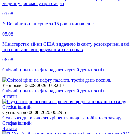
медичну допомогу при смерті
05.08
У Веллінгтоні вперше за 15 років випав сніг
05.08
Міністерство війни США видалило із сайту розсекречені дані
про військові випробування за 25 років
06.08
Світові ціни на нафту падають третій день поспіль
Економіка
06.08.2026 07:32:17
Світові ціни на нафту падають третій день поспіль
Читати
Суспiльство
06.08.2026 06:29:51
Суд сьогодні оголосить рішення щодо запобіжного заходу
Стефанішиній
Читати