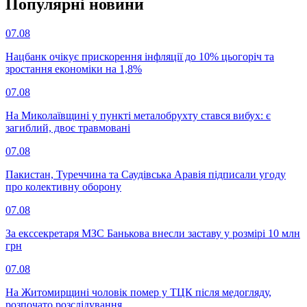
Популярнi новини
07.08
Нацбанк очікує прискорення інфляції до 10% цьогоріч та
зростання економіки на 1,8%
07.08
На Миколаївщині у пункті металобрухту стався вибух: є
загиблий, двоє травмовані
07.08
Пакистан, Туреччина та Саудівська Аравія підписали угоду
про колективну оборону
07.08
За екссекретаря МЗС Банькова внесли заставу у розмірі 10 млн
грн
07.08
На Житомирщині чоловік помер у ТЦК після медогляду,
розпочато розслідування