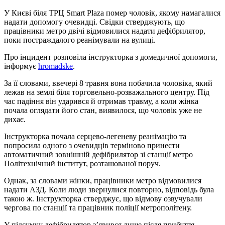
У Києві біля ТРЦ Smart Plaza помер чоловік, якому намагалися
надати допомогу очевидці. Свідки стверджують, що
працівники метро двічі відмовилися надати дефібрилятор,
поки постраждалого реанімували на вулиці.
Про інцидент розповіла інструкторка з домедичної допомоги,
інформує
hromadske
.
За її словами, ввечері 8 травня вона побачила чоловіка, який
лежав на землі біля торговельно-розважального центру. Під
час падіння він ударився й отримав травму, а коли жінка
почала оглядати його стан, виявилося, що чоловік уже не
дихає.
Інструкторка почала серцево-легеневу реанімацію та
попросила одного з очевидців терміново принести
автоматичний зовнішній дефібрилятор зі станції метро
Політехнічний інститут, розташованої поруч.
Однак, за словами жінки, працівники метро відмовилися
надати АЗД. Коли люди звернулися повторно, відповідь була
такою ж. Інструкторка стверджує, що відмову озвучували
чергова по станції та працівник поліції метрополітену.
У підсумку дефібрилятор з’явився лише після прибуття