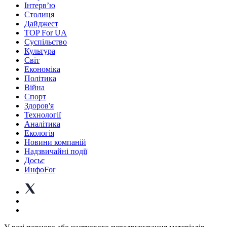
Інтерв’ю
Столиця
Дайджест
TOP For UA
Суспiльство
Культура
Світ
Економіка
Політика
Війна
Спорт
Здоров'я
Технології
Аналітика
Екологія
Новини компаній
Надзвичайні події
Досьє
ИнфоFor