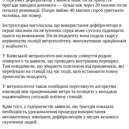
бригади швидкої допомоги — більш ніж через 20 хвилин після
початку реанімації. Попри майже 40 хвилин спроб урятувати
чоловіка, він помер.
Інструкторка наголосила, що використання дефібрилятора в
перші хвилини після зупинки серця може суттєво підвищити
шанси на виживання. Після інциденту вона подала скаргу
керівництву поліції метрополітену, звинувативши працівників
у недбалості.
У Київський метрополітен висловили співчуття родині
померлого та заявили, що проводять внутрішню перевірку.
Там повідомили, що збирають пояснення від працівників, які
перебували на станції під час події, щоб встановити повну
хронологію інциденту.
У метрополітені також пообіцяли переглянути алгоритми
взаємодії між працівниками метро та поліцією у випадках
надзвичайних ситуацій поблизу станцій.
Крім того, у підприємстві заявили, що трагедія показала
необхідність удосконалення процедур використання
автоматичних зовнішніх дефібриляторів у місцях великого
скупчення людей.