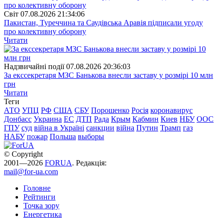
Свiт
07.08.2026 21:34:06
Пакистан, Туреччина та Саудівська Аравія підписали угоду
про колективну оборону
Читати
Надзвичайні події
07.08.2026 20:36:03
За екссекретаря МЗС Банькова внесли заставу у розмірі 10 млн
грн
Читати
Теги
АТО
УПЦ
РФ
США
СБУ
Порошенко
Росія
коронавирус
Донбасс
Украина
ЕС
ДТП
Рада
Крым
Кабмин
Киев
НБУ
ООС
ГПУ
суд
війна в Україні
санкции
війна
Путин
Трамп
газ
НАБУ
пожар
Польша
выборы
© Copyright
2001—2026
FORUA
. Редакція:
mail@for-ua.com
Головне
Рейтинги
Точка зору
Енергетика