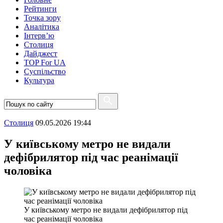
Рейтинги
Точка зору
Аналітика
Інтерв’ю
Столиця
Дайджест
TOP For UA
Суспiльство
Культура
Столиця
09.05.2026 19:44
У київському метро не видали
дефібрилятор під час реанімації
чоловіка
У київському метро не видали дефібрилятор під
час реанімації чоловіка