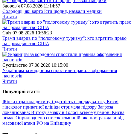
Здоров'я
07.08.2026 11:14:57
Солодощі, які варто їсти щодня, назвали медики
Читати
Свiт
07.08.2026 10:56:23
Трамп вдарив по "пологовому туризму": хто втратить право
на громадянство США
Читати
Суспiльство
07.08.2026 10:15:00
Українцям за кордоном спростили правила оформлення
паспортів
Читати
Популярнi статтi
Жінка втратила дитину і здатність народжувати: у Києві
гінеколог приватної клініки отримала підозру
Загроза
локалізована: Витоку аміаку в Голосіївському районі Києва
немає
Оприлюднено список компаній, які постраждали від
масованої атаки РФ на Київщину