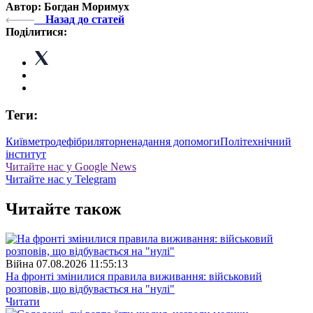
Автор: Богдан Моримух
Назад до статей
Поділитися:
Теги:
Київ
метро
дефібрилятор
ненадання допомоги
Політехнічний
інститут
Читайте нас у Google News
Читайте нас у Telegram
Читайте також
Війна
07.08.2026 11:55:13
На фронті змінилися правила виживання: військовий
розповів, що відбувається на "нулі"
Читати