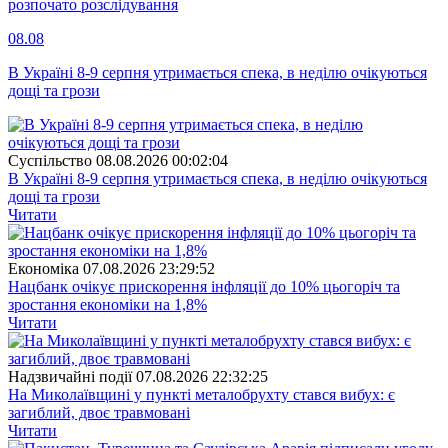
розпочато розслідування
08.08
В Україні 8-9 серпня утримається спека, в неділю очікуються
дощі та грози
Суспiльство
08.08.2026 00:02:04
В Україні 8-9 серпня утримається спека, в неділю очікуються
дощі та грози
Читати
Економіка
07.08.2026 23:29:52
Нацбанк очікує прискорення інфляції до 10% цьогоріч та
зростання економіки на 1,8%
Читати
Надзвичайні події
07.08.2026 22:32:25
На Миколаївщині у пункті металобрухту стався вибух: є
загиблий, двоє травмовані
Читати