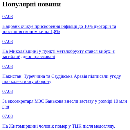
Популярнi новини
07.08
Нацбанк очікує прискорення інфляції до 10% цьогоріч та
зростання економіки на 1,8%
07.08
На Миколаївщині у пункті металобрухту стався вибух: є
загиблий, двоє травмовані
07.08
Пакистан, Туреччина та Саудівська Аравія підписали угоду
про колективну оборону
07.08
За екссекретаря МЗС Банькова внесли заставу у розмірі 10 млн
грн
07.08
На Житомирщині чоловік помер у ТЦК після медогляду,