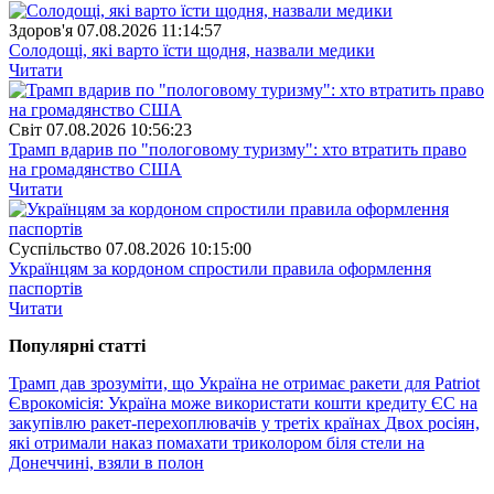
Здоров'я
07.08.2026 11:14:57
Солодощі, які варто їсти щодня, назвали медики
Читати
Свiт
07.08.2026 10:56:23
Трамп вдарив по "пологовому туризму": хто втратить право
на громадянство США
Читати
Суспiльство
07.08.2026 10:15:00
Українцям за кордоном спростили правила оформлення
паспортів
Читати
Популярнi статтi
Трамп дав зрозуміти, що Україна не отримає ракети для Patriot
Єврокомісія: Україна може використати кошти кредиту ЄС на
закупівлю ракет-перехоплювачів у третіх країнах
Двох росіян,
які отримали наказ помахати триколором біля стели на
Донеччині, взяли в полон