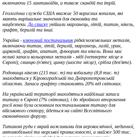
включаючи 15 лантаноїдів, а також скандій та ітрій.
Геологічна служба США вважає 50 корисних копалин, які
мають вирішальне значення для економіки та
нацбезпеки.
До списку
увійшли марганець, літій, титан, нікель,
графіт, берилій та інші.
Україна -
ключовий постачальник
рідкісноземельних металів,
включаючи титан, літій, берилій, марганець, галій, уран,
цирконій, графіт, апатит, флюорит та нікель. Вона має
великі запаси кольорових металів - міді (четверте місце в
Європі), свинцю (п'яте), цинку (шосте місце), срібла (дев'яте).
Родовища нікелю (215 тис. т) та кобальту (8,8 тис. т)
знаходяться у Кіровоградській та Дніпропетровській
областях. Запаси графіту становлять 20% від світових.
На українській території знаходяться найбільші запаси
титану в Європі (7% світових), і до збройного вторгнення
росії вона була основним постачальником титану для
військового сектору, йдеться на сайті Всесвітнього
економічного форуму.
Титанові руди є вкрай важливими для аерокосмічної, медичної,
автомобільної та морської промисловості, а майже 500 тис.