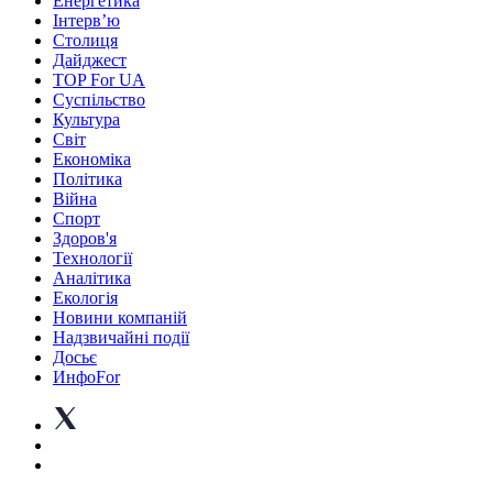
Енергетика
Інтерв’ю
Столиця
Дайджест
TOP For UA
Суспiльство
Культура
Світ
Економіка
Політика
Війна
Спорт
Здоров'я
Технології
Аналітика
Екологія
Новини компаній
Надзвичайні події
Досьє
ИнфоFor