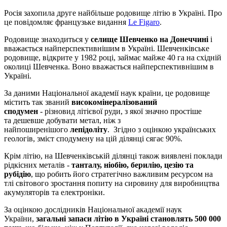
Росія захопила друге найбільше родовище літію в Україні. Про
це повідомляє французьке видання
Le Figaro
.
Родовище знаходиться у
селище Шевченко на Донеччині
і
вважається найперспективнішим в Україні. Шевченківське
родовище, відкрите у 1982 році, займає майже 40 га на східній
околиці Шевченка. Воно вважається найперспективнішим в
Україні.
За даними Національної академії наук країни, це родовище
містить так званий
високомінералізований
сподумен
- різновид літієвої руди, з якої значно простіше
та дешевше добувати метал, ніж з
найпоширенішого
лепідоліту
. Згідно з оцінкою українських
геологів, зміст сподумену на цій ділянці сягає 90%.
Крім літію, на Шевченківській ділянці також виявлені поклади
рідкісних металів -
танталу, ніобію, берилію, цезію та
рубідію
, що робить його стратегічно важливим ресурсом на
тлі світового зростання попиту на сировину для виробництва
акумуляторів та електроніки.
За оцінкою дослідників Національної академії наук
України,
загальні запаси літію в Україні становлять 500 000