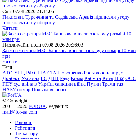
Свiт
07.08.2026 21:34:06
Пакистан, Туреччина та Саудівська Аравія підписали угоду
про колективну оборону
Читати
Надзвичайні події
07.08.2026 20:36:03
За екссекретаря МЗС Банькова внесли заставу у розмірі 10 млн
грн
Читати
Теги
АТО
УПЦ
РФ
США
СБУ
Порошенко
Росія
коронавирус
Донбасс
Украина
ЕС
ДТП
Рада
Крым
Кабмин
Киев
НБУ
ООС
ГПУ
суд
війна в Україні
санкции
війна
Путин
Трамп
газ
НАБУ
пожар
Польша
выборы
© Copyright
2001—2026
FORUA
. Редакція:
mail@for-ua.com
Головне
Рейтинги
Точка зору