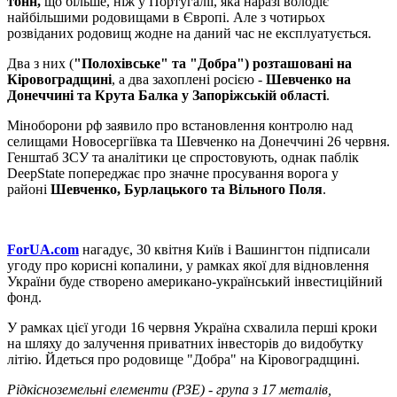
тонн,
що більше, ніж у Португалії, яка наразі володіє
найбільшими родовищами в Європі. Але з чотирьох
розвіданих родовищ жодне на даний час не експлуатується.
Два з них (
"Полохівське" та "Добра") розташовані на
Кіровоградщині
, а два захоплені росією -
Шевченко на
Донеччині та Крута Балка у Запоріжській області
.
Міноборони рф заявило про встановлення контролю над
селищами Новосергіївка та Шевченко на Донеччині 26 червня.
Генштаб ЗСУ та аналітики це спростовують, однак паблік
DeepState попереджає про значне просування ворога у
районі
Шевченко, Бурлацького та Вільного Поля
.
ForUA
.
com
нагадує, 30 квітня Київ і Вашингтон підписали
угоду про корисні копалини, у рамках якої для відновлення
України буде створено американо-український інвестиційний
фонд.
У рамках цієї угоди 16 червня Україна схвалила перші кроки
на шляху до залучення приватних інвесторів до видобутку
літію. Йдеться про родовище "Добра" на Кіровоградщині.
Рідкісноземельні елементи (РЗЕ) - група з 17 металів,