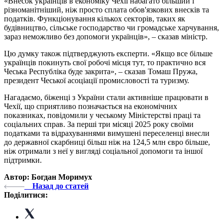
«Внесок українців в економіку Чехії набагато більший і
різноманітніший, ніж просто сплата обов'язкових внесків та
податків. Функціонування кількох секторів, таких як
будівництво, сільське господарство чи громадське харчування,
зараз неможливо без допомоги українців», – сказав міністр.
Цю думку також підтверджують експерти. «Якщо все більше
українців покинуть свої робочі місця тут, то практично вся
Чеська Республіка буде закрита», – сказав Томаш Пружа,
президент Чеської асоціації промисловості та туризму.
Нагадаємо, біженці з України стали активніше працювати в
Чехії, що сприятливо позначається на економічних
показниках, повідомили у чеському Міністерстві праці та
соціальних справ. За перші три місяці 2025 року своїми
податками та відрахуваннями вимушені переселенці внесли
до державної скарбниці більш ніж на 124,5 млн євро більше,
ніж отримали з неї у вигляді соціальної допомоги та іншої
підтримки.
Автор: Богдан Моримух
Назад до статей
Поділитися: