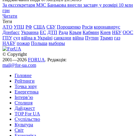
За екссекретаря МЗС Банькова внесли заставу у розмірі 10 млн
грн
Читати
Теги
АТО
УПЦ
РФ
США
СБУ
Порошенко
Росія
коронавирус
Донбасс
Украина
ЕС
ДТП
Рада
Крым
Кабмин
Киев
НБУ
ООС
ГПУ
суд
війна в Україні
санкции
війна
Путин
Трамп
газ
НАБУ
пожар
Польша
выборы
© Copyright
2001—2026
FORUA
. Редакція:
mail@for-ua.com
Головне
Рейтинги
Точка зору
Енергетика
Інтерв’ю
Столиця
Дайджест
TOP For UA
Суспiльство
Культура
Світ
Економіка