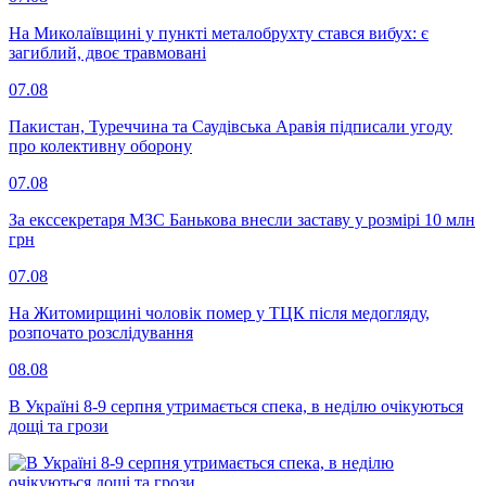
На Миколаївщині у пункті металобрухту стався вибух: є
загиблий, двоє травмовані
07.08
Пакистан, Туреччина та Саудівська Аравія підписали угоду
про колективну оборону
07.08
За екссекретаря МЗС Банькова внесли заставу у розмірі 10 млн
грн
07.08
На Житомирщині чоловік помер у ТЦК після медогляду,
розпочато розслідування
08.08
В Україні 8-9 серпня утримається спека, в неділю очікуються
дощі та грози