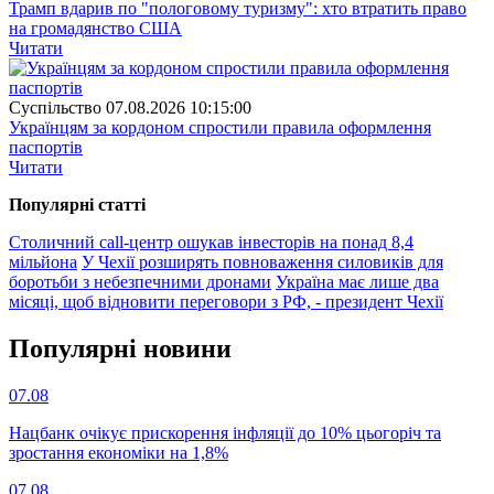
Трамп вдарив по "пологовому туризму": хто втратить право
на громадянство США
Читати
Суспiльство
07.08.2026 10:15:00
Українцям за кордоном спростили правила оформлення
паспортів
Читати
Популярнi статтi
Столичний call-центр ошукав інвесторів на понад 8,4
мільйона
У Чехії розширять повноваження силовиків для
боротьби з небезпечними дронами
Україна має лише два
місяці, щоб відновити переговори з РФ, - президент Чехії
Популярнi новини
07.08
Нацбанк очікує прискорення інфляції до 10% цьогоріч та
зростання економіки на 1,8%
07.08