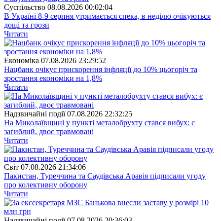
Суспiльство
08.08.2026 00:02:04
В Україні 8-9 серпня утримається спека, в неділю очікуються
дощі та грози
Читати
Економіка
07.08.2026 23:29:52
Нацбанк очікує прискорення інфляції до 10% цьогоріч та
зростання економіки на 1,8%
Читати
Надзвичайні події
07.08.2026 22:32:25
На Миколаївщині у пункті металобрухту стався вибух: є
загиблий, двоє травмовані
Читати
Свiт
07.08.2026 21:34:06
Пакистан, Туреччина та Саудівська Аравія підписали угоду
про колективну оборону
Читати
Надзвичайні події
07.08.2026 20:36:03