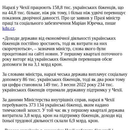
Наразі у Чехії працюють 158,8 тис. українських біженців, що
на 44,8 тис. більше, ніж рік тому, і більш ніж удвічі перевищує
показник дворічної давності. Про це заявив у Празі міністр
праці та соціального забезпечення Маріан Юречка, пише
kdu.cz
.
«Доходи держави від економічної діяльності українських
біженців постійно зростають, тоді як витрати на них
скорочуються», – зазначив міністр, слова якого були
процитовані на сайті новин. У першому кварталі поточного
року виторг від українських біженців перевищив обсяг
допомоги їм на 3,1 млрд крон.
За словами міністра, наразі чеська держава виплачує соціальну
допомогу 86 тис. українських біженців, тоді як два роки тому
ця цифра становила 149 тис. З весни 2022 року 234 тис.
українських біженців отримали державну підтримку у Чехії.
За даними Міністерства внутрішніх справ, наразі в Чехії
перебувають 373 134 українські біженці, яким надано
тимчасовий захист. У той час як у першому кварталі держава
витратила 3,8 млрд. крон на підтримку біженців, доходи від
їхньої трудової діяльності склали 6,9 млрд. крон.