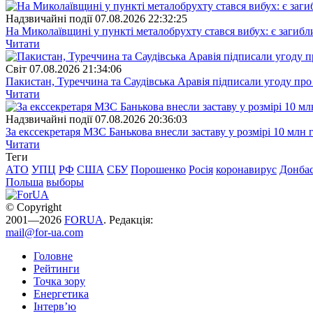
Надзвичайні події
07.08.2026 22:32:25
На Миколаївщині у пункті металобрухту стався вибух: є загибл
Читати
Свiт
07.08.2026 21:34:06
Пакистан, Туреччина та Саудівська Аравія підписали угоду пр
Читати
Надзвичайні події
07.08.2026 20:36:03
За екссекретаря МЗС Банькова внесли заставу у розмірі 10 млн 
Читати
Теги
АТО
УПЦ
РФ
США
СБУ
Порошенко
Росія
коронавирус
Донба
Польша
выборы
© Copyright
2001—2026
FORUA
. Редакція:
mail@for-ua.com
Головне
Рейтинги
Точка зору
Енергетика
Інтерв’ю