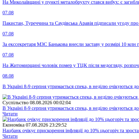
На Миколаївщині у пункті металобрухту стався вибух: є загибл
07.08
Пакистан, Туреччина та Саудівська Аравія підписали угоду пр
07.08
За екссекретаря МЗС Банькова внесли заставу у розмірі 10 млн 
07.08
На Житомирщині чоловік помер у ТЦК після медогляду, розпоч
08.08
В Україні 8-9 серпня утримається спека, в неділю очікуються до
Суспiльство
08.08.2026 00:02:04
В Україні 8-9 серпня утримається спека, в неділю очікуються до
Читати
Економіка
07.08.2026 23:29:52
Нацбанк очікує прискорення інфляції до 10% цьогоріч та зрост
Читати