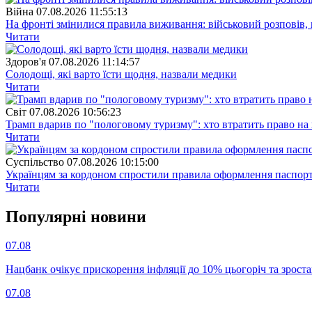
Війна
07.08.2026 11:55:13
На фронті змінилися правила виживання: військовий розповів, щ
Читати
Здоров'я
07.08.2026 11:14:57
Солодощі, які варто їсти щодня, назвали медики
Читати
Свiт
07.08.2026 10:56:23
Трамп вдарив по "пологовому туризму": хто втратить право н
Читати
Суспiльство
07.08.2026 10:15:00
Українцям за кордоном спростили правила оформлення паспорт
Читати
Популярнi новини
07.08
Нацбанк очікує прискорення інфляції до 10% цьогоріч та зрост
07.08