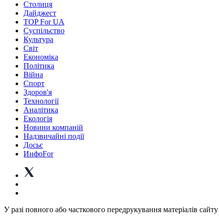
Столиця
Дайджест
TOP For UA
Суспiльство
Культура
Світ
Економіка
Політика
Війна
Спорт
Здоров'я
Технології
Аналітика
Екологія
Новини компаній
Надзвичайні події
Досьє
ИнфоFor
У разі повного або часткового передрукування матеріалів сайту 