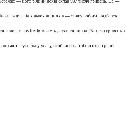
Мережко — його річний дохід склав 937 тисяч гривень. Це —
ів залежить від кількох чинників — стажу роботи, надбавок,
ати головам комітетів можуть досягати понад 75 тисяч гривень з
кликають суспільну увагу, особливо на тлі високого рівня