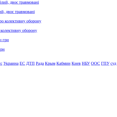
ий, двоє травмовані
о колективну оборону
грн
сс
Украина
ЕС
ДТП
Рада
Крым
Кабмин
Киев
НБУ
ООС
ГПУ
суд