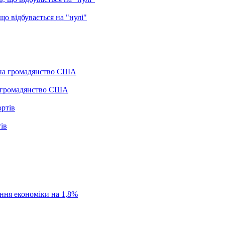
о відбувається на "нулі"
а громадянство США
ів
ання економіки на 1,8%