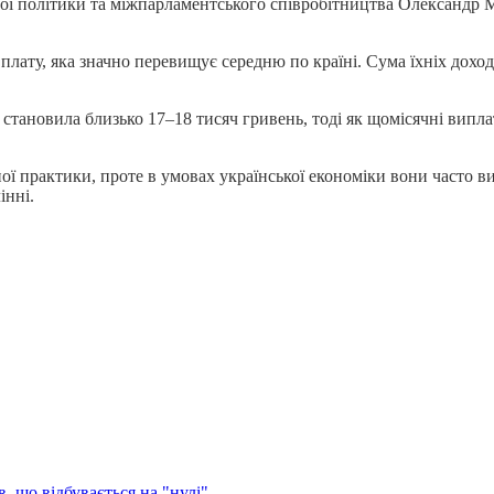
ої політики та міжпарламентського співробітництва Олександр 
лату, яка значно перевищує середню по країні. Сума їхніх доход
і становила близько 17–18 тисяч гривень, тоді як щомісячні випл
ї практики, проте в умовах української економіки вони часто ви
інні.