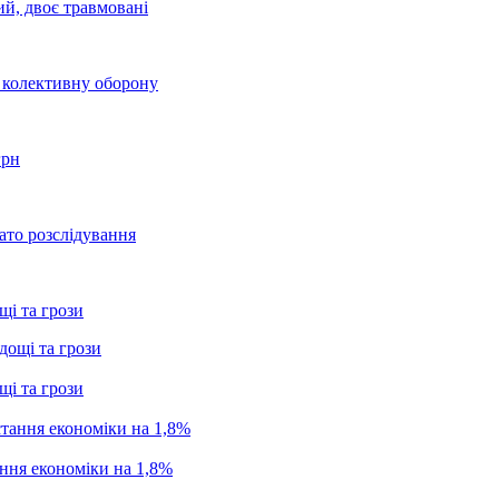
ий, двоє травмовані
о колективну оборону
грн
ато розслідування
щі та грози
щі та грози
ання економіки на 1,8%