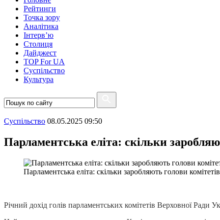
Рейтинги
Точка зору
Аналітика
Інтерв’ю
Столиця
Дайджест
TOP For UA
Суспiльство
Культура
Суспiльство
08.05.2025 09:50
Парламентська еліта: скільки заробляю
Парламентська еліта: скільки заробляють голови комітеті
Річний дохід голів парламентських комітетів Верховної Ради Ук