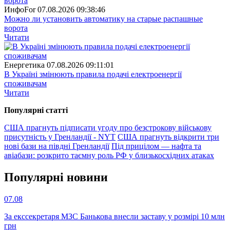
ИнфоFor
07.08.2026 09:38:46
Можно ли установить автоматику на старые распашные
ворота
Читати
Енергетика
07.08.2026 09:11:01
В Україні змінюють правила подачі електроенергії
споживачам
Читати
Популярнi статтi
США прагнуть підписати угоду про безстрокову військову
присутність у Гренландії - NYT
США прагнуть відкрити три
нові бази на півдні Гренландії
Під прицілом — нафта та
авіабази: розкрито таємну роль РФ у близькосхідних атаках
Популярнi новини
07.08
За екссекретаря МЗС Банькова внесли заставу у розмірі 10 млн
грн