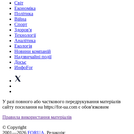
Світ
Економіка
Політика
Війна
Спорт
Здоров'я
Технології
Аналітика
Екологія
Новини компаній
Надзвичайні події
Досьє
ИнфоFor
У разі повного або часткового передрукування матеріалів
сайту посилання на https://for-ua.com є обов'язковим
Правила використання матеріалів
© Copyright
2001—2026
FORUA
. Редакція: