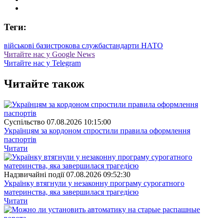
Теги:
військові бази
строкова служба
стандарти НАТО
Читайте нас у Google News
Читайте нас у Telegram
Читайте також
Суспiльство
07.08.2026 10:15:00
Українцям за кордоном спростили правила оформлення
паспортів
Читати
Надзвичайні події
07.08.2026 09:52:30
Українку втягнули у незаконну програму сурогатного
материнства, яка завершилася трагедією
Читати