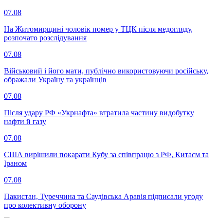
07.08
На Житомирщині чоловік помер у ТЦК після медогляду,
розпочато розслідування
07.08
Військовий і його мати, публічно використовуючи російську,
ображали Україну та українців
07.08
Після удару РФ «Укрнафта» втратила частину видобутку
нафти й газу
07.08
США вирішили покарати Кубу за співпрацю з РФ, Китаєм та
Іраном
07.08
Пакистан, Туреччина та Саудівська Аравія підписали угоду
про колективну оборону