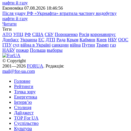
Економіка
07.08.2026 18:46:56
Після удару РФ «Укрнафта» втратила частину видобутку
нафти й газу
Читати
Теги
АТО
УПЦ
РФ
США
СБУ
Порошенко
Росія
коронавирус
Донбасс
Украина
ЕС
ДТП
Рада
Крым
Кабмин
Киев
НБУ
ООС
ГПУ
суд
війна в Україні
санкции
війна
Путин
Трамп
газ
НАБУ
пожар
Польша
выборы
© Copyright
2001—2026
FORUA
. Редакція:
mail@for-ua.com
Головне
Рейтинги
Точка зору
Енергетика
Інтерв’ю
Столиця
Дайджест
TOP For UA
Суспiльство
Культура