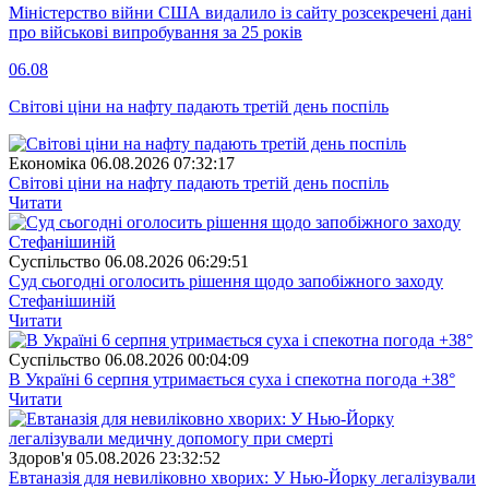
Міністерство війни США видалило із сайту розсекречені дані
про військові випробування за 25 років
06.08
Світові ціни на нафту падають третій день поспіль
Економіка
06.08.2026 07:32:17
Світові ціни на нафту падають третій день поспіль
Читати
Суспiльство
06.08.2026 06:29:51
Суд сьогодні оголосить рішення щодо запобіжного заходу
Стефанішиній
Читати
Суспiльство
06.08.2026 00:04:09
В Україні 6 серпня утримається суха і спекотна погода +38°
Читати
Здоров'я
05.08.2026 23:32:52
Евтаназія для невиліковно хворих: У Нью-Йорку легалізували