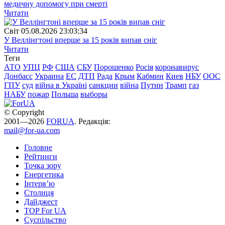
медичну допомогу при смерті
Читати
Свiт
05.08.2026 23:03:34
У Веллінгтоні вперше за 15 років випав сніг
Читати
Теги
АТО
УПЦ
РФ
США
СБУ
Порошенко
Росія
коронавирус
Донбасс
Украина
ЕС
ДТП
Рада
Крым
Кабмин
Киев
НБУ
ООС
ГПУ
суд
війна в Україні
санкции
війна
Путин
Трамп
газ
НАБУ
пожар
Польша
выборы
© Copyright
2001—2026
FORUA
. Редакція:
mail@for-ua.com
Головне
Рейтинги
Точка зору
Енергетика
Інтерв’ю
Столиця
Дайджест
TOP For UA
Суспiльство