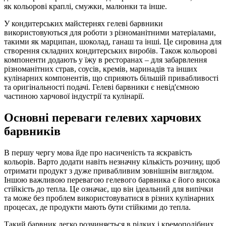
як кольорові краплі, смужки, малюнки та інше.
У кондитерських майстернях гелеві барвники
використовуються для роботи з різноманітними матеріалами,
такими як марципан, шоколад, ганаш та інші. Це сировина для
створення складних кондитерських виробів. Також кольорові
компоненти додають у їжу в ресторанах – для забарвлення
різноманітних страв, соусів, кремів, маринадів та інших
кулінарних компонентів, що сприяють більшій привабливості
та оригінальності подачі. Гелеві барвники є невід'ємною
частиною харчової індустрії та кулінарії.
Основні переваги гелевих харчових
барвників
В першу чергу мова йде про насиченість та яскравість
кольорів. Варто додати навіть незначну кількість розчину, щоб
отримати продукт з дуже привабливим зовнішнім виглядом.
Іншою важливою перевагою гелевого барвника є його висока
стійкість до тепла. Це означає, що він ідеальний для випічки
та може без проблем використовуватися в різних кулінарних
процесах, де продукти мають бути стійкими до тепла.
Такий барвник легко розчиняється в рідких і кремоподібних