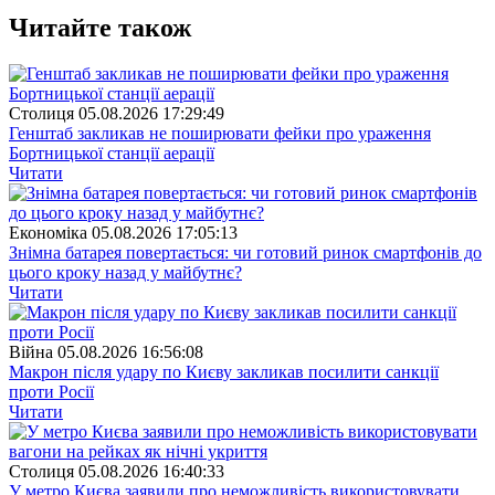
Читайте також
Столиця
05.08.2026 17:29:49
Генштаб закликав не поширювати фейки про ураження
Бортницької станції аерації
Читати
Економіка
05.08.2026 17:05:13
Знімна батарея повертається: чи готовий ринок смартфонів до
цього кроку назад у майбутнє?
Читати
Війна
05.08.2026 16:56:08
Макрон після удару по Києву закликав посилити санкції
проти Росії
Читати
Столиця
05.08.2026 16:40:33
У метро Києва заявили про неможливість використовувати