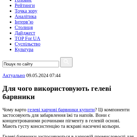
Рейтинги
Точка зору
Аналітика
Інтерв’ю
Столиця
Дайджест
TOP For UA
Суспiльство
Культура
Актуально
09.05.2024 07:44
Для чого використовують гелеві
барвники
Чому варто
гелеві харчові барвники купити
? Ці компоненти
застосовують для забарвлення їжі та напоїв. Вони є
концентрованими розчинами пігменту в гелевій основі.
Мають густу консистенцію та яскраві насичені кольори.
Гелеві барвники застосовуються в харчовій промисловості для