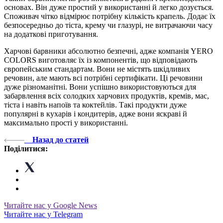
основах. Він дуже простий у використанні й легко дозується.
Споживач чітко відмірює потрібну кількість крапель. Додає їх
безпосередньо до тіста, крему чи глазурі, не витрачаючи часу
на додаткові приготування.
Харчові барвники абсолютно безпечні, адже компанія YERO
COLORS виготовляє їх із компонентів, що відповідають
європейським стандартам. Вони не містять шкідливих
речовин, але мають всі потрібні сертифікати. Ці речовини
дуже різноманітні. Вони успішно використовуються для
забарвлення всіх солодких харчових продуктів, кремів, мас,
тіста і навіть напоїв та коктейлів. Такі продукти дуже
популярні в кухарів і кондитерів, адже вони яскраві й
максимально прості у використанні.
Назад до статей
Поділитися:
Читайте нас у Google News
Читайте нас у Telegram