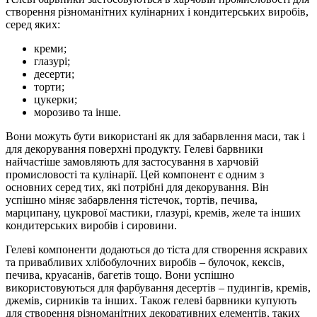
створення різноманітних кулінарних і кондитерських виробів,
серед яких:
креми;
глазурі;
десерти;
торти;
цукерки;
морозиво та інше.
Вони можуть бути використані як для забарвлення маси, так і
для декорування поверхні продукту. Гелеві барвники
найчастіше замовляють для застосування в харчовій
промисловості та кулінарії. Цей компонент є одним з
основних серед тих, які потрібні для декорування. Він
успішно міняє забарвлення тістечок, тортів, печива,
марципану, цукрової мастики, глазурі, кремів, желе та інших
кондитерських виробів і сировини.
Гелеві компоненти додаються до тіста для створення яскравих
та привабливих хлібобулочних виробів – булочок, кексів,
печива, круасанів, багетів тощо. Вони успішно
використовуються для фарбування десертів – пудингів, кремів,
джемів, сирників та інших. Також гелеві барвники купують
для створення різноманітних декоративних елементів, таких