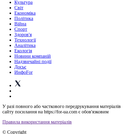
Культура
Світ
Економіка
Політика
Війна
Спорт
Здоров'я
Технології
Аналітика
Екологія
Новини компаній
Надзвичайні події
Досьє
ИнфоFor
У разі повного або часткового передрукування матеріалів
сайту посилання на https://for-ua.com є обов'язковим
Правила використання матеріалів
© Copyright