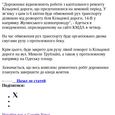
"Дорожники відновлюють роботи з капітального ремонту
Кільцевої дороги, що призупинялися на зимовий період. У
зв’язку з цим із 6 квітня буде обмежений рух транспорту
ділянкою від розвороту біля Кільцевої дороги, 14-В у
напрямку Жулянського шляхопроводу", - йдеться в
повідомленні, оприлюдненому на сайті КМДА в четвер.
На час обмеження рух транспорту буде організовано двома
смугами руху з протилежного боку.
Крім цього, буде закрито для руху лівий поворот із Кільцевої
дороги на вул. Миколи Трублаїні, а також у протилежному
напрямку на Одеську площу.
Зазначається, що весь комплекс ремонтних робіт дорожники
планують завершити до кінця жовтня.
Назад до статей
Поділитися:
Читайте нас у Google News