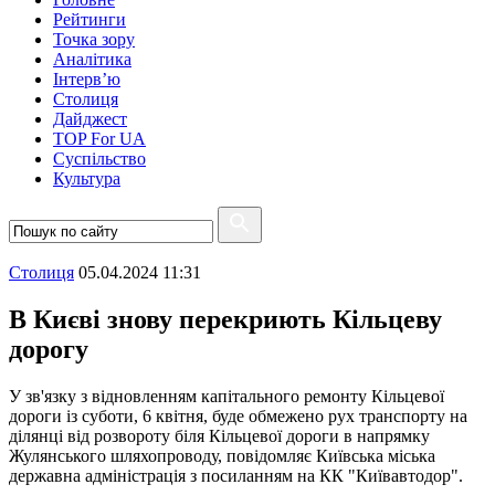
Рейтинги
Точка зору
Аналітика
Інтерв’ю
Столиця
Дайджест
TOP For UA
Суспiльство
Культура
Столиця
05.04.2024 11:31
В Києві знову перекриють Кільцеву
дорогу
У зв'язку з відновленням капітального ремонту Кільцевої
дороги із суботи, 6 квітня, буде обмежено рух транспорту на
ділянці від розвороту біля Кільцевої дороги в напрямку
Жулянського шляхопроводу, повідомляє Київська міська
державна адміністрація з посиланням на КК "Київавтодор".