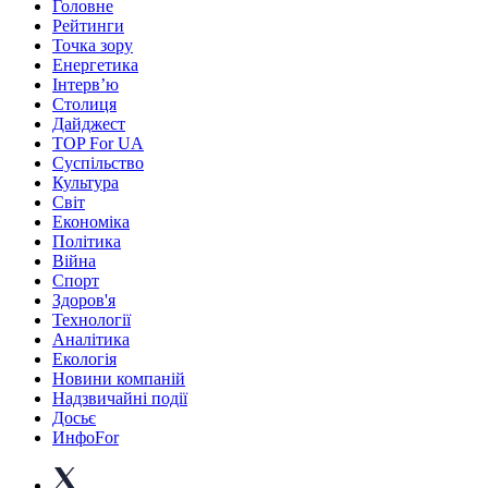
Головне
Рейтинги
Точка зору
Енергетика
Інтерв’ю
Столиця
Дайджест
TOP For UA
Суспiльство
Культура
Світ
Економіка
Політика
Війна
Спорт
Здоров'я
Технології
Аналітика
Екологія
Новини компаній
Надзвичайні події
Досьє
ИнфоFor