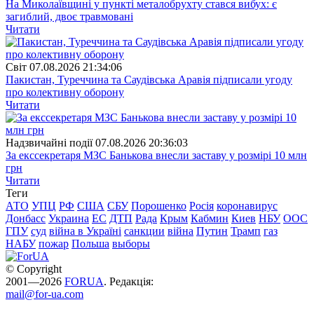
На Миколаївщині у пункті металобрухту стався вибух: є
загиблий, двоє травмовані
Читати
Свiт
07.08.2026 21:34:06
Пакистан, Туреччина та Саудівська Аравія підписали угоду
про колективну оборону
Читати
Надзвичайні події
07.08.2026 20:36:03
За екссекретаря МЗС Банькова внесли заставу у розмірі 10 млн
грн
Читати
Теги
АТО
УПЦ
РФ
США
СБУ
Порошенко
Росія
коронавирус
Донбасс
Украина
ЕС
ДТП
Рада
Крым
Кабмин
Киев
НБУ
ООС
ГПУ
суд
війна в Україні
санкции
війна
Путин
Трамп
газ
НАБУ
пожар
Польша
выборы
© Copyright
2001—2026
FORUA
. Редакція:
mail@for-ua.com