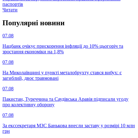
паспортів
Читати
Популярнi новини
07.08
Нацбанк очікує прискорення інфляції до 10% цьогоріч та
зростання економіки на 1,8%
07.08
На Миколаївщині у пункті металобрухту стався вибух: є
загиблий, двоє травмовані
07.08
Пакистан, Туреччина та Саудівська Аравія підписали угоду
про колективну оборону
07.08
За екссекретаря МЗС Банькова внесли заставу у розмірі 10 млн
грн