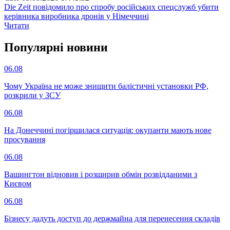
Die Zeit повідомило про спробу російських спецслужб убити
керівника виробника дронів у Німеччині
Читати
Популярнi новини
06.08
Чому Україна не може знищити балістичні установки РФ,
розкрили у ЗСУ
06.08
На Донеччині погіршилася ситуація: окупанти мають нове
просування
06.08
Вашингтон відновив і розширив обмін розвідданими з
Києвом
06.08
Бізнесу дадуть доступ до держмайна для перенесення складів