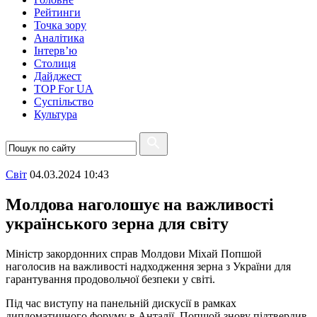
Рейтинги
Точка зору
Аналітика
Інтерв’ю
Столиця
Дайджест
TOP For UA
Суспiльство
Культура
Свiт
04.03.2024 10:43
Молдова наголошує на важливості
українського зерна для світу
Міністр закордонних справ Молдови Міхай Попшой
наголосив на важливості надходження зерна з України для
гарантування продовольчої безпеки у світі.
Під час виступу на панельній дискусії в рамках
дипломатичного форуму в Анталії, Попшой знову підтвердив