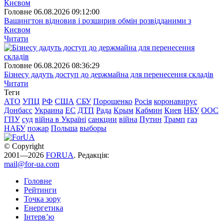
Головне
06.08.2026 09:12:00
Вашингтон відновив і розширив обмін розвідданими з
Києвом
Читати
Головне
06.08.2026 08:36:29
Бізнесу дадуть доступ до держмайна для перенесення складів
Читати
Теги
АТО
УПЦ
РФ
США
СБУ
Порошенко
Росія
коронавирус
Донбасс
Украина
ЕС
ДТП
Рада
Крым
Кабмин
Киев
НБУ
ООС
ГПУ
суд
війна в Україні
санкции
війна
Путин
Трамп
газ
НАБУ
пожар
Польша
выборы
© Copyright
2001—2026
FORUA
. Редакція:
mail@for-ua.com
Головне
Рейтинги
Точка зору
Енергетика
Інтерв’ю