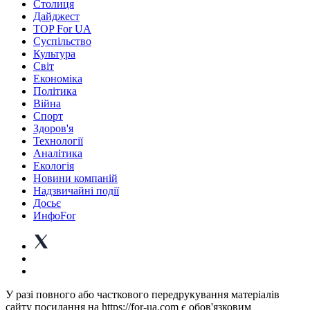
Столиця
Дайджест
TOP For UA
Суспiльство
Культура
Світ
Економіка
Політика
Війна
Спорт
Здоров'я
Технології
Аналітика
Екологія
Новини компаній
Надзвичайні події
Досьє
ИнфоFor
У разі повного або часткового передрукування матеріалів
сайту посилання на https://for-ua.com є обов'язковим