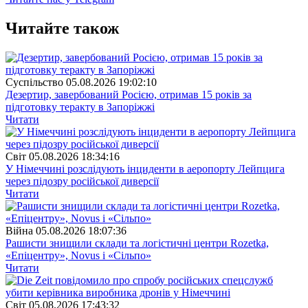
Читайте також
Суспiльство
05.08.2026 19:02:10
Дезертир, завербований Росією, отримав 15 років за
підготовку теракту в Запоріжжі
Читати
Свiт
05.08.2026 18:34:16
У Німеччині розслідують інциденти в аеропорту Лейпцига
через підозру російської диверсії
Читати
Війна
05.08.2026 18:07:36
Рашисти знищили склади та логістичні центри Rozetka,
«Епіцентру», Novus і «Сільпо»
Читати
Свiт
05.08.2026 17:43:32