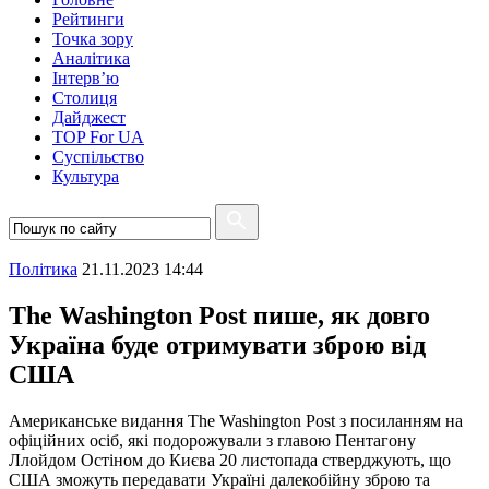
Рейтинги
Точка зору
Аналітика
Інтерв’ю
Столиця
Дайджест
TOP For UA
Суспiльство
Культура
Полiтика
21.11.2023 14:44
The Washington Post пише, як довго
Україна буде отримувати зброю від
США
Американське видання The Washington Post з посиланням на
офіційних осіб, які подорожували з главою Пентагону
Ллойдом Остіном до Києва 20 листопада стверджують, що
США зможуть передавати Україні далекобійну зброю та