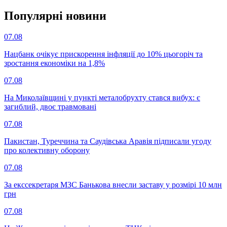
Популярнi новини
07.08
Нацбанк очікує прискорення інфляції до 10% цьогоріч та
зростання економіки на 1,8%
07.08
На Миколаївщині у пункті металобрухту стався вибух: є
загиблий, двоє травмовані
07.08
Пакистан, Туреччина та Саудівська Аравія підписали угоду
про колективну оборону
07.08
За екссекретаря МЗС Банькова внесли заставу у розмірі 10 млн
грн
07.08