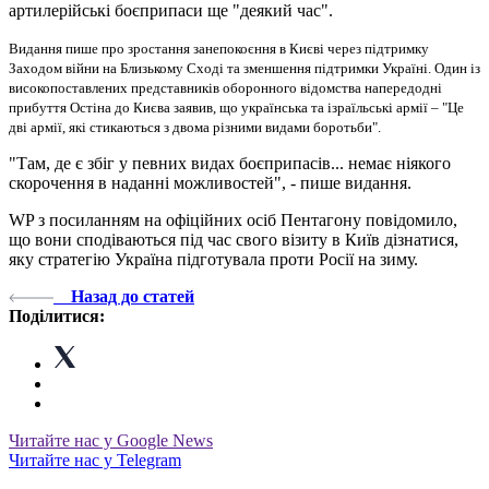
артилерійські боєприпаси ще "деякий час".
Видання пише про зростання занепокоєння в Києві через підтримку
Заходом війни на Близькому Сході та зменшення підтримки Україні. Один із
високопоставлених представників оборонного відомства напередодні
прибуття Остіна до Києва заявив, що українська та ізраїльські армії – "Це
дві армії, які стикаються з двома різними видами боротьби".
"Там, де є збіг у певних видах боєприпасів... немає ніякого
скорочення в наданні можливостей", - пише видання.
WP з посиланням на офіційних осіб Пентагону повідомило,
що вони сподіваються під час свого візиту в Київ дізнатися,
яку стратегію Україна підготувала проти Росії на зиму.
Назад до статей
Поділитися:
Читайте нас у Google News
Читайте нас у Telegram