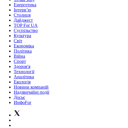
Енергетика
Інтерв’ю
Столиця
Дайджест
TOP For UA
Суспiльство
Культура
Світ
Економіка
Політика
Війна
Спорт
Здоров'я
Технології
Аналітика
Екологія
Новини компаній
Надзвичайні події
Досьє
ИнфоFor