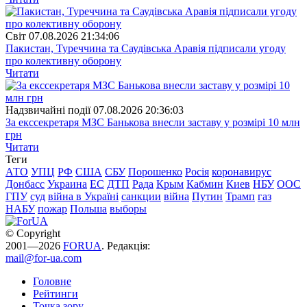
Свiт
07.08.2026 21:34:06
Пакистан, Туреччина та Саудівська Аравія підписали угоду
про колективну оборону
Читати
Надзвичайні події
07.08.2026 20:36:03
За екссекретаря МЗС Банькова внесли заставу у розмірі 10 млн
грн
Читати
Теги
АТО
УПЦ
РФ
США
СБУ
Порошенко
Росія
коронавирус
Донбасс
Украина
ЕС
ДТП
Рада
Крым
Кабмин
Киев
НБУ
ООС
ГПУ
суд
війна в Україні
санкции
війна
Путин
Трамп
газ
НАБУ
пожар
Польша
выборы
© Copyright
2001—2026
FORUA
. Редакція:
mail@for-ua.com
Головне
Рейтинги
Точка зору