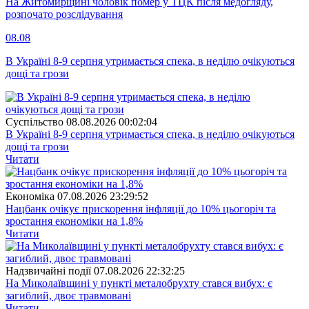
На Житомирщині чоловік помер у ТЦК після медогляду,
розпочато розслідування
08.08
В Україні 8-9 серпня утримається спека, в неділю очікуються
дощі та грози
Суспiльство
08.08.2026 00:02:04
В Україні 8-9 серпня утримається спека, в неділю очікуються
дощі та грози
Читати
Економіка
07.08.2026 23:29:52
Нацбанк очікує прискорення інфляції до 10% цьогоріч та
зростання економіки на 1,8%
Читати
Надзвичайні події
07.08.2026 22:32:25
На Миколаївщині у пункті металобрухту стався вибух: є
загиблий, двоє травмовані
Читати