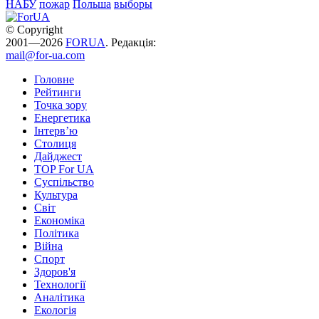
НАБУ
пожар
Польша
выборы
© Copyright
2001—2026
FORUA
. Редакція:
mail@for-ua.com
Головне
Рейтинги
Точка зору
Енергетика
Інтерв’ю
Столиця
Дайджест
TOP For UA
Суспiльство
Культура
Світ
Економіка
Політика
Війна
Спорт
Здоров'я
Технології
Аналітика
Екологія