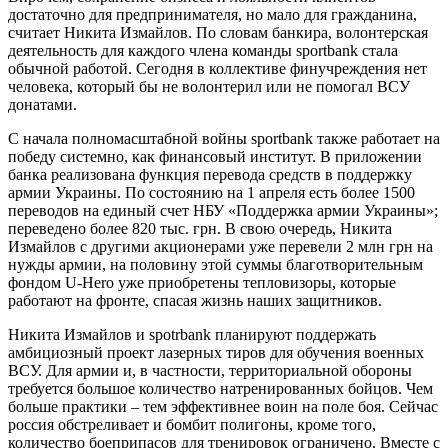
достаточно для предпринимателя, но мало для гражданина,
считает Никита Измайлов. По словам банкира, волонтерская
деятельность для каждого члена команды sportbank стала
обычной работой. Сегодня в коллективе финучреждения нет
человека, который бы не волонтерил или не помогал ВСУ
донатами.
С начала полномасштабной войны sportbank также работает на
победу системно, как финансовый институт. В приложении
банка реализована функция перевода средств в поддержку
армии Украины. По состоянию на 1 апреля есть более 1500
переводов на единый счет НБУ «Поддержка армии Украины»;
переведено более 820 тыс. грн. В свою очередь, Никита
Измайлов с другими акционерами уже перевели 2 млн грн на
нужды армии, на половину этой суммы благотворительным
фондом U-Hero уже приобретены тепловизоры, которые
работают на фронте, спасая жизнь наших защитников.
Никита Измайлов и spotrbank планируют поддержать
амбициозный проект лазерных тиров для обучения военных
ВСУ. Для армии и, в частности, территориальной обороны
требуется большое количество натренированных бойцов. Чем
больше практики – тем эффективнее воин на поле боя. Сейчас
россия обстреливает и бомбит полигоны, кроме того,
количество боеприпасов для тренировок ограничено. Вместе с