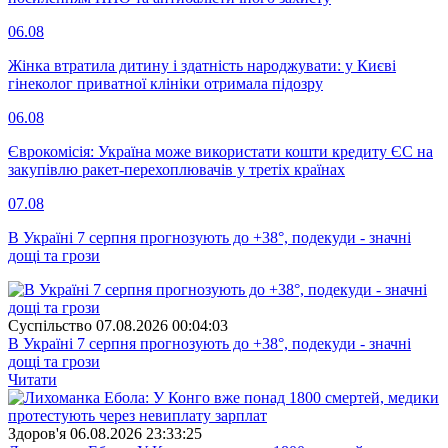
06.08
Жінка втратила дитину і здатність народжувати: у Києві
гінеколог приватної клініки отримала підозру
06.08
Єврокомісія: Україна може використати кошти кредиту ЄС на
закупівлю ракет-перехоплювачів у третіх країнах
07.08
В Україні 7 серпня прогнозують до +38°, подекуди - значні
дощі та грози
Суспiльство
07.08.2026 00:04:03
В Україні 7 серпня прогнозують до +38°, подекуди - значні
дощі та грози
Читати
Здоров'я
06.08.2026 23:33:25