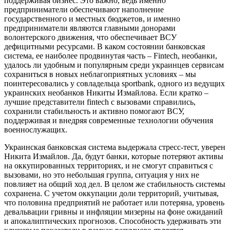
поддерживая бизнес. Это важно, ведь именно
предприниматели обеспечивают наполнение
государственного и местных бюджетов, и именно
предприниматели являются главными донорами
волонтерского движения, что обеспечивает ВСУ
дефицитными ресурсами. В каком состоянии банковская
система, ее наиболее продвинутая часть – Fintech, необанки,
удалось ли удобным и популярным среди украинцев сервисам
сохраниться в новых неблагоприятных условиях – мы
поинтересовались у совладельца sportbank, одного из ведущих
украинских необанков Никиты Измайлова. Если кратко –
лучшие представители fintech с вызовами справились,
сохранили стабильность и активно помогают ВСУ,
поддерживая и внедряя современные технологии обучения
военнослужащих.
Украинская банковская система выдержала стресс-тест, уверен
Никита Измайлов. Да, будут банки, которые потеряют активы
на оккупированных территориях, и не смогут справиться с
вызовами, но это небольшая группа, ситуация у них не
повлияет на общий ход дел. В целом же стабильность системы
сохранена. С учетом оккупации доли территорий, учитывая,
что половина предприятий не работает или потеряна, уровень
девальвации гривны и инфляции мизерны на фоне ожиданий
и апокалиптических прогнозов. Способность удерживать эти