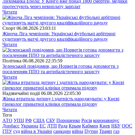
Лихоманка Ебола: У Конго вже понад 1800 смертей, медики
протестують через невиплату зарплат
Читати
Спорт
06.08.2026 23:03:11
Жіноча Ліга чемпіонів: Українські футбольні арбітрині
судитимуть матчі другого кваліфікаційного раунду
Читати
Полiтика
06.08.2026 22:35:59
Зеленський повідомив, що Норвегія готова допомогти з
посиленням ППО та антибалістичного захисту
Читати
Надзвичайні події
06.08.2026 22:05:30
Жінка втратила дитину і здатність народжувати: у Києві
гінеколог приватної клініки отримала підозру
Читати
Теги
АТО
УПЦ
РФ
США
СБУ
Порошенко
Росія
коронавирус
Донбасс
Украина
ЕС
ДТП
Рада
Крым
Кабмин
Киев
НБУ
ООС
ГПУ
суд
війна в Україні
санкции
війна
Путин
Трамп
газ