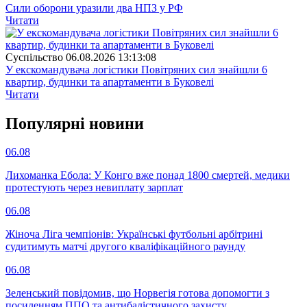
Сили оборони уразили два НПЗ у РФ
Читати
Суспiльство
06.08.2026 13:13:08
У екскомандувача логістики Повітряних сил знайшли 6
квартир, будинки та апартаменти в Буковелі
Читати
Популярнi новини
06.08
Лихоманка Ебола: У Конго вже понад 1800 смертей, медики
протестують через невиплату зарплат
06.08
Жіноча Ліга чемпіонів: Українські футбольні арбітрині
судитимуть матчі другого кваліфікаційного раунду
06.08
Зеленський повідомив, що Норвегія готова допомогти з
посиленням ППО та антибалістичного захисту