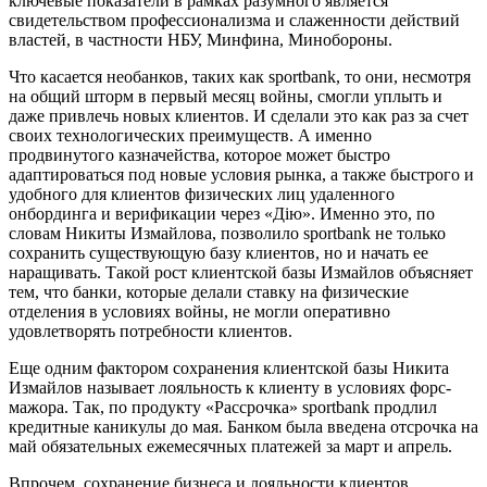
ключевые показатели в рамках разумного является
свидетельством профессионализма и слаженности действий
властей, в частности НБУ, Минфина, Минобороны.
Что касается необанков, таких как sportbank, то они, несмотря
на общий шторм в первый месяц войны, смогли уплыть и
даже привлечь новых клиентов. И сделали это как раз за счет
своих технологических преимуществ. А именно
продвинутого казначейства, которое может быстро
адаптироваться под новые условия рынка, а также быстрого и
удобного для клиентов физических лиц удаленного
онбординга и верификации через «Дію». Именно это, по
словам Никиты Измайлова, позволило sportbank не только
сохранить существующую базу клиентов, но и начать ее
наращивать. Такой рост клиентской базы Измайлов объясняет
тем, что банки, которые делали ставку на физические
отделения в условиях войны, не могли оперативно
удовлетворять потребности клиентов.
Еще одним фактором сохранения клиентской базы Никита
Измайлов называет лояльность к клиенту в условиях форс-
мажора. Так, по продукту «Рассрочка» sportbank продлил
кредитные каникулы до мая. Банком была введена отсрочка на
май обязательных ежемесячных платежей за март и апрель.
Впрочем, сохранение бизнеса и лояльности клиентов