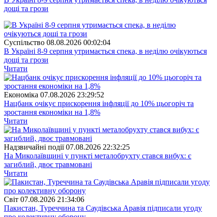
дощі та грози
Суспiльство
08.08.2026 00:02:04
В Україні 8-9 серпня утримається спека, в неділю очікуються
дощі та грози
Читати
Економіка
07.08.2026 23:29:52
Нацбанк очікує прискорення інфляції до 10% цьогоріч та
зростання економіки на 1,8%
Читати
Надзвичайні події
07.08.2026 22:32:25
На Миколаївщині у пункті металобрухту стався вибух: є
загиблий, двоє травмовані
Читати
Свiт
07.08.2026 21:34:06
Пакистан, Туреччина та Саудівська Аравія підписали угоду
про колективну оборону