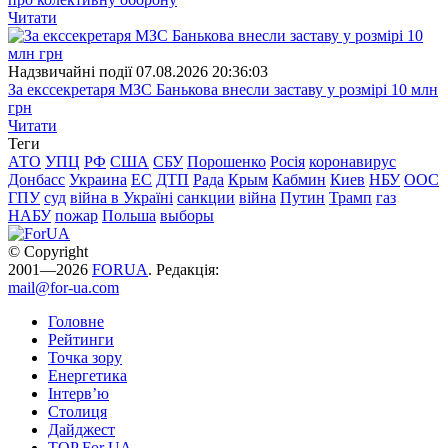
Читати
Надзвичайні події
07.08.2026 20:36:03
За екссекретаря МЗС Банькова внесли заставу у розмірі 10 млн
грн
Читати
Теги
АТО
УПЦ
РФ
США
СБУ
Порошенко
Росія
коронавирус
Донбасс
Украина
ЕС
ДТП
Рада
Крым
Кабмин
Киев
НБУ
ООС
ГПУ
суд
війна в Україні
санкции
війна
Путин
Трамп
газ
НАБУ
пожар
Польша
выборы
© Copyright
2001—2026
FORUA
. Редакція:
mail@for-ua.com
Головне
Рейтинги
Точка зору
Енергетика
Інтерв’ю
Столиця
Дайджест
TOP For UA