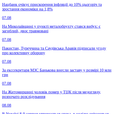
Нацбанк очікує прискорення інфляції до 10% цьогоріч та
зростання економіки на 1,8%
07.08
На Миколаївщині у пункті металобрухту стався вибух: є
загиблий, двоє травмовані
07.08
Пакистан, Туреччина та Саудівська Аравія підписали угоду
про колективну оборону
07.08
За екссекретаря МЗС Банькова внесли заставу у розмірі 10 млн
грн
07.08
На Житомирщині чоловік помер у ТЦК після медогляду,
розпочато розслідування
08.08
В Україні 8-9 серпня утримається спека, в неділю очікуються