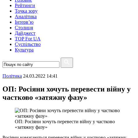
Рейтинги
Точка зору
Аналітика
Інтерв’ю
Столиця
Дайджест
TOP For UA
Суспiльство
Культура
Полiтика
24.03.2022 14:41
ОП: Росіяни хочуть перевести війну у
частково «затяжну фазу»
ОП: Росіяни хочуть перевести війну у частково
«затяжну фазу»
Росіяни намагаються перевести війну у частково «затяжну