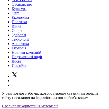
Суспiльство
Культура
Світ
Економіка
Політика
Війна
Спорт
Здоров'я
Технології
Аналітика
Екологія
Новини компаній
Надзвичайні події
Досьє
ИнфоFor
У разі повного або часткового передрукування матеріалів
сайту посилання на https://for-ua.com є обов'язковим
Правила використання матеріалів