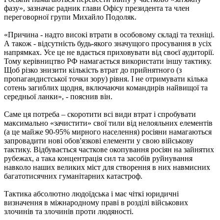
фазу», зазначає радник глави Офісу президента та член
переговорної групи Михайло Подоляк.
«Причина - надто високі втрати в особовому складі та техніці.
А також - відсутність будь-якого значущого просування в усіх
напрямках. Усе це не вдається приховувати від своєї аудиторії.
Тому керівництво РФ намагається використати іншу тактику.
Щоб різко знизити кількість втрат до прийнятного (з
пропагандистської точки зору) рівня. І не отримувати кілька
сотень загиблих щодня, включаючи командирів найвищої та
середньої ланки», - пояснив він.
Саме ця потреба – скоротити всі види втрат і спробувати
максимально «зачистити» свої тили від нелояльних елементів
(а це майже 90-95% мирного населення) росіяни намагаються
запровадити нові обов'язкові елементи у свою військову
тактику. Відбувається часткове окопування росіян на зайнятих
рубежах, а така концентрація сил та засобів руйнування
навколо наших великих міст для створення в них навмисних
багатотисячних гуманітарних катастроф.
Тактика абсолютно людоїдська і має чіткі юридичні
визначення в міжнародному праві в розділі військових
злочинів та злочинів проти людяності.