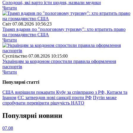
Солодощі, які варто їсти щодня, назвали медики
Читати
Свiт
07.08.2026 10:56:23
Трамп вдарив по "пологовому туризму": хто втратить право
на громадянство США
Читати
Суспiльство
07.08.2026 10:15:00
Українцям за кордоном спростили правила оформлення
паспортів
Читати
Популярнi статтi
США вирішили покарати Кубу за співпрацю з РФ, Китаєм та
Іраном
ЄС затвердив нові санкції проти РФ
Путін може
спробувати перевірити рішучість НАТО
Популярнi новини
07.08