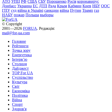
АТО
УПЦ
РФ
США
СБУ
Порошенко
Росія
коронавирус
Донбасс
Украина
ЕС
ДТП
Рада
Крым
Кабмин
Киев
НБУ
ООС
ГПУ
суд
війна в Україні
санкции
війна
Путин
Трамп
газ
НАБУ
пожар
Польша
выборы
© Copyright
2001—2026
FORUA
. Редакція:
mail@for-ua.com
Головне
Рейтинги
Точка зору
Енергетика
Інтерв’ю
Столиця
Дайджест
TOP For UA
Суспiльство
Культура
Світ
Економіка
Політика
Війна
Спорт
Здоров'я