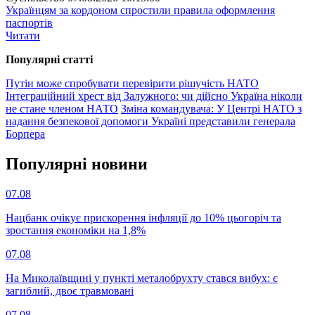
Українцям за кордоном спростили правила оформлення
паспортів
Читати
Популярнi статтi
Путін може спробувати перевірити рішучість НАТО
Інтеграційний хрест від Залужного: чи дійсно Україна ніколи
не стане членом НАТО
Зміна командувача: У Центрі НАТО з
надання безпекової допомоги Україні представили генерала
Борпера
Популярнi новини
07.08
Нацбанк очікує прискорення інфляції до 10% цьогоріч та
зростання економіки на 1,8%
07.08
На Миколаївщині у пункті металобрухту стався вибух: є
загиблий, двоє травмовані
07.08