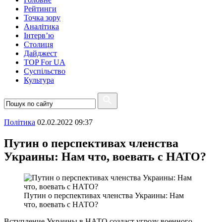
Рейтинги
Точка зору
Аналітика
Інтерв’ю
Столиця
Дайджест
TOP For UA
Суспiльство
Культура
Полiтика
02.02.2022 09:37
Путин о перспективах членства
Украины: Нам что, воевать с НАТО?
Путин о перспективах членства Украины: Нам
что, воевать с НАТО?
Вступление Украины в НАТО создаст угрозу военного