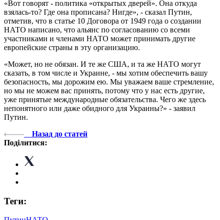
«Вот говорят - политика «открытых дверей». Она откуда
взялась-то? Где она прописана? Нигде», - сказал Путин,
отметив, что в статье 10 Договора от 1949 года о создании
НАТО написано, что альянс по согласованию со всеми
участниками и членами НАТО может принимать другие
европейские страны в эту организацию.
«Может, но не обязан. И те же США, и та же НАТО могут
сказать, в том числе и Украине, - мы хотим обеспечить вашу
безопасность, мы дорожим ею. Мы уважаем ваше стремление,
но мы не можем вас принять, потому что у нас есть другие,
уже принятые международные обязательства. Чего же здесь
непонятного или даже обидного для Украины?» - заявил
Путин.
Назад до статей
Поділитися:
Теги:
Путин
НАТО