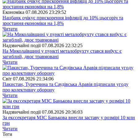
Економіка
07.08.2026 23:29:52
Нацбанк очікує прискорення інфляції до 10% цьогоріч та
зростання економіки на 1,8%
Читати
Надзвичайні події
07.08.2026 22:32:25
На Миколаївщині у пункті металобрухту стався вибух: є
загиблий, двоє травмовані
Читати
Свiт
07.08.2026 21:34:06
Пакистан, Туреччина та Саудівська Аравія підписали угоду
про колективну оборону
Читати
Надзвичайні події
07.08.2026 20:36:03
За екссекретаря МЗС Банькова внесли заставу у розмірі 10 млн
грн
Читати
Теги