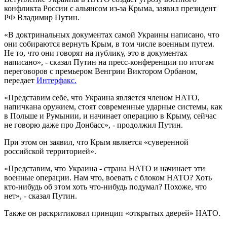
конфликта России с альянсом из-за Крыма, заявил президент
РФ Владимир Путин.
«В доктринальных документах самой Украины написано, что
они собираются вернуть Крым, в том числе военным путем.
Не то, что они говорят на публику, это в документах
написано», - сказал Путин на пресс-конференции по итогам
переговоров с премьером Венгрии Виктором Орбаном,
передает
Интерфакс.
«Представим себе, что Украина является членом НАТО,
напичкана оружием, стоят современные ударные системы, как
в Польше и Румынии, и начинает операцию в Крыму, сейчас
не говорю даже про Донбасс», - продолжил Путин.
При этом он заявил, что Крым является «суверенной
российской территорией».
«Представим, что Украина - страна НАТО и начинает эти
военные операции. Нам что, воевать с блоком НАТО? Хоть
кто-нибудь об этом хоть что-нибудь подумал? Похоже, что
нет», - сказал Путин.
Также он раскритиковал принцип «открытых дверей» НАТО.