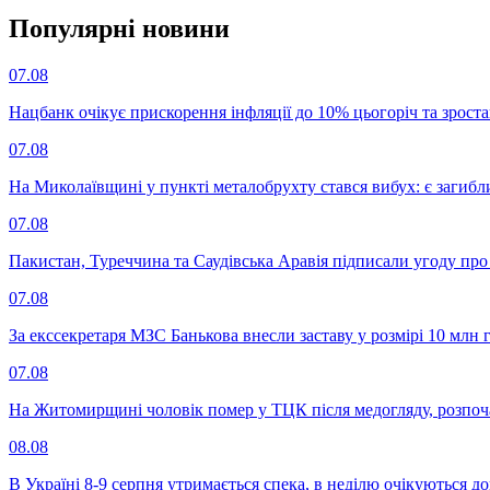
Популярнi новини
07.08
Нацбанк очікує прискорення інфляції до 10% цьогоріч та зрост
07.08
На Миколаївщині у пункті металобрухту стався вибух: є загибл
07.08
Пакистан, Туреччина та Саудівська Аравія підписали угоду пр
07.08
За екссекретаря МЗС Банькова внесли заставу у розмірі 10 млн 
07.08
На Житомирщині чоловік помер у ТЦК після медогляду, розпоч
08.08
В Україні 8-9 серпня утримається спека, в неділю очікуються до