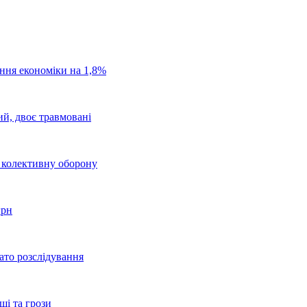
ання економіки на 1,8%
ий, двоє травмовані
о колективну оборону
грн
ато розслідування
щі та грози