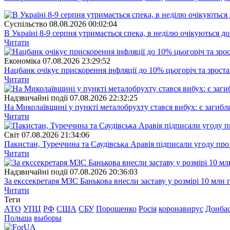
Суспiльство
08.08.2026 00:02:04
В Україні 8-9 серпня утримається спека, в неділю очікуються до
Читати
Економіка
07.08.2026 23:29:52
Нацбанк очікує прискорення інфляції до 10% цьогоріч та зрост
Читати
Надзвичайні події
07.08.2026 22:32:25
На Миколаївщині у пункті металобрухту стався вибух: є загибл
Читати
Свiт
07.08.2026 21:34:06
Пакистан, Туреччина та Саудівська Аравія підписали угоду пр
Читати
Надзвичайні події
07.08.2026 20:36:03
За екссекретаря МЗС Банькова внесли заставу у розмірі 10 млн 
Читати
Теги
АТО
УПЦ
РФ
США
СБУ
Порошенко
Росія
коронавирус
Донба
Польша
выборы