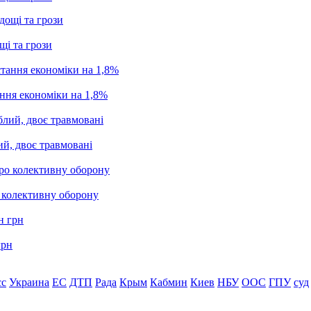
щі та грози
ання економіки на 1,8%
ий, двоє травмовані
о колективну оборону
грн
сс
Украина
ЕС
ДТП
Рада
Крым
Кабмин
Киев
НБУ
ООС
ГПУ
суд