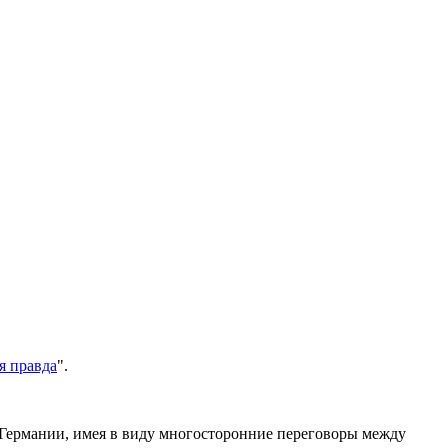
я правда
".
 Германии, имея в виду многосторонние переговоры между