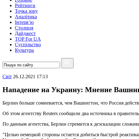
Рейтинги
Точка зору
Аналітика
Інтерв’ю
Столиця
Дайджест
TOP For UA
Суспiльство
Культура
Свiт
26.12.2021 17:13
Нападение на Украину: Мнение Вашинг
Берлин больше сомневается, чем Вашингтон, что Россия действ
Об этом агентству Reuters сообщили два источника в правител
По данным агентства, Берлин стремится к деэскалации сложи
"Целью немецкой стороны остается добиться быстрой реактива