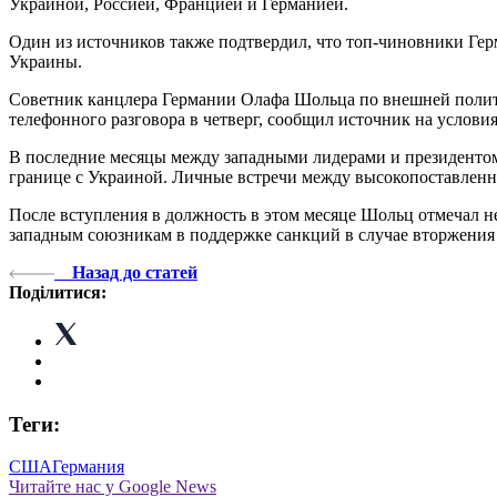
Украиной, Россией, Францией и Германией.
Один из источников также подтвердил, что топ-чиновники Гер
Украины.
Советник канцлера Германии Олафа Шольца по внешней полити
телефонного разговора в четверг, сообщил источник на услови
В последние месяцы между западными лидерами и президенто
границе с Украиной. Личные встречи между высокопоставле
После вступления в должность в этом месяце Шольц отмечал н
западным союзникам в поддержке санкций в случае вторжени
Назад до статей
Поділитися:
Теги:
США
Германия
Читайте нас у Google News