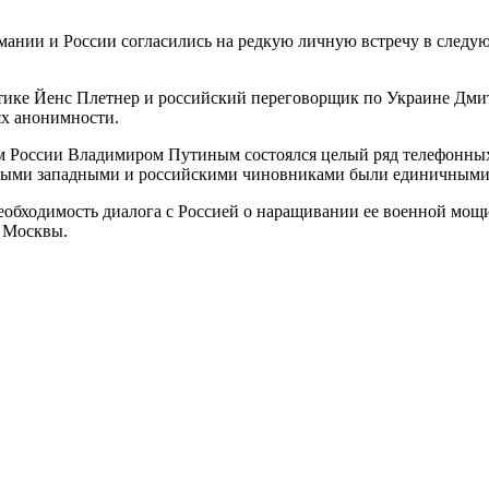
мании и России согласились на редкую личную встречу в следу
ке Йенс Плетнер и российский переговорщик по Украине Дмитр
ях анонимности.
м России Владимиром Путиным состоялся целый ряд телефонных
нными западными и российскими чиновниками были единичными
еобходимость диалога с Россией о наращивании ее военной мощ
я Москвы.