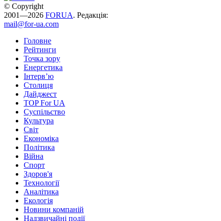
© Copyright
2001—2026
FORUA
. Редакція:
mail@for-ua.com
Головне
Рейтинги
Точка зору
Енергетика
Інтерв’ю
Столиця
Дайджест
TOP For UA
Суспiльство
Культура
Світ
Економіка
Політика
Війна
Спорт
Здоров'я
Технології
Аналітика
Екологія
Новини компаній
Надзвичайні події