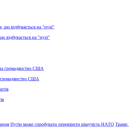
о відбувається на "нулі"
а громадянство США
ів
раном
Путін може спробувати перевірити рішучість НАТО
Трамп 