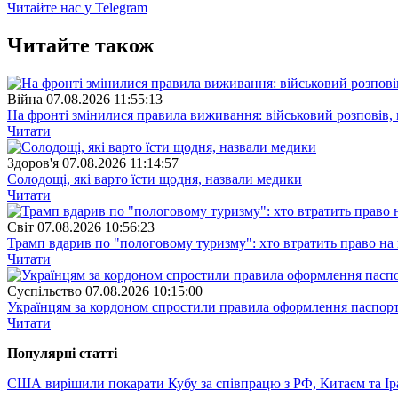
Читайте нас у Telegram
Читайте також
Війна
07.08.2026 11:55:13
На фронті змінилися правила виживання: військовий розповів, щ
Читати
Здоров'я
07.08.2026 11:14:57
Солодощі, які варто їсти щодня, назвали медики
Читати
Свiт
07.08.2026 10:56:23
Трамп вдарив по "пологовому туризму": хто втратить право н
Читати
Суспiльство
07.08.2026 10:15:00
Українцям за кордоном спростили правила оформлення паспорт
Читати
Популярнi статтi
США вирішили покарати Кубу за співпрацю з РФ, Китаєм та І