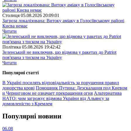
Столиця
05.08.2026 20:09:01
Загроза локалізована: Витоку аміаку в Голосіївському районі
Києва немає
Читати
Полiтика
05.08.2026 19:42:42
Зеленський не виключив, що відмова у ракетах до Patriot
пов'язана з тиском на Україну
Читати
Популярнi статтi
В Україні посилять відповідальність за порушення правил
донорства крові
Помощник Путина: Деэскалация под Киевом
и Черниговом не означает прекращения огня
Альтернатива
НАТО: чим загрожує відмова України від Альянсу за
домовленістю з Кремлем
Популярнi новини
06.08