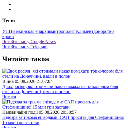
Теги:
УПЦ
Нежинская епархия
митрополит Климент
донорство
крови
Читайте нас у Google News
Читайте нас у Telegram
Читайте також
Війна
05.08.2026 21:07:04
Двох росіян, які отримали наказ помахати триколором біля
стели на Донеччині, взяли в полон
Читати
Надзвичайні події
05.08.2026 20:38:57
Підозра за трьома епізодами: САП просить для Стефанишиної
15 млн грн застави
Читати