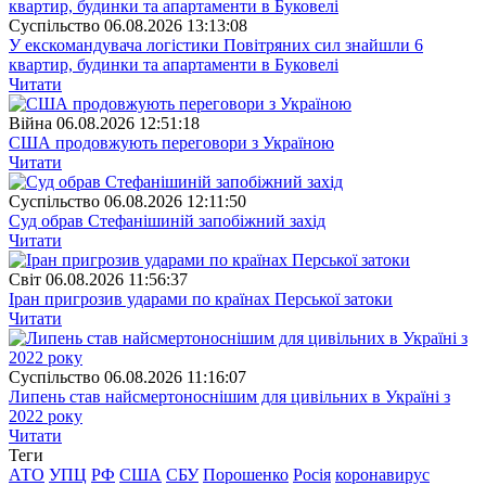
Суспiльство
06.08.2026 13:13:08
У екскомандувача логістики Повітряних сил знайшли 6
квартир, будинки та апартаменти в Буковелі
Читати
Війна
06.08.2026 12:51:18
США продовжують переговори з Україною
Читати
Суспiльство
06.08.2026 12:11:50
Суд обрав Стефанішиній запобіжний захід
Читати
Свiт
06.08.2026 11:56:37
Іран пригрозив ударами по країнах Перської затоки
Читати
Суспiльство
06.08.2026 11:16:07
Липень став найсмертоноснішим для цивільних в Україні з
2022 року
Читати
Теги
АТО
УПЦ
РФ
США
СБУ
Порошенко
Росія
коронавирус