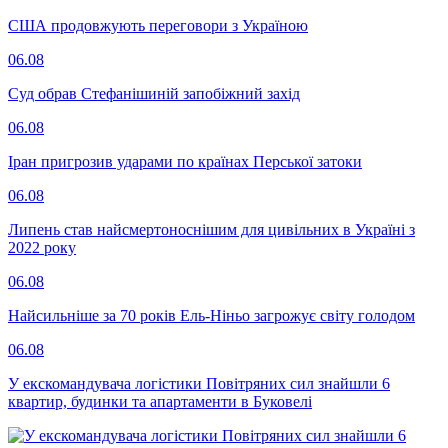
США продовжують переговори з Україною
06.08
Суд обрав Стефанішиній запобіжний захід
06.08
Іран пригрозив ударами по країнах Перської затоки
06.08
Липень став найсмертоноснішим для цивільних в Україні з
2022 року
06.08
Найсильніше за 70 років Ель-Ніньо загрожує світу голодом
06.08
У екскомандувача логістики Повітряних сил знайшли 6
квартир, будинки та апартаменти в Буковелі