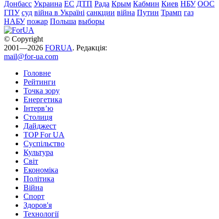
Донбасс
Украина
ЕС
ДТП
Рада
Крым
Кабмин
Киев
НБУ
ООС
ГПУ
суд
війна в Україні
санкции
війна
Путин
Трамп
газ
НАБУ
пожар
Польша
выборы
© Copyright
2001—2026
FORUA
. Редакція:
mail@for-ua.com
Головне
Рейтинги
Точка зору
Енергетика
Інтерв’ю
Столиця
Дайджест
TOP For UA
Суспiльство
Культура
Світ
Економіка
Політика
Війна
Спорт
Здоров'я
Технології