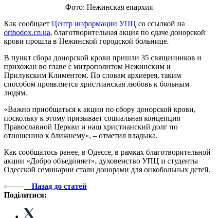
Фото: Нежинская епархия
Как сообщает
Центр информации УПЦ
со ссылкой на
orthodox.cn.ua
, благотворительная акция по сдаче донорской
крови прошла в Нежинской городской больнице.
В пункт сбора донорской крови пришли 35 священников и
прихожан во главе с митрополитом Нежинским и
Прилукским Климентом. По словам архиерея, таким
способом проявляется христианская любовь к больным
людям.
«Важно приобщаться к акции по сбору донорской крови,
поскольку к этому призывает социальная концепция
Православной Церкви и наш христианский долг по
отношению к ближнему», – отметил владыка.
Как сообщалось ранее, в Одессе, в рамках благотворительной
акции «Добро объединяет», духовенство УПЦ и студенты
Одесской семинарии стали донорами для онкобольных детей.
Назад до статей
Поділитися: