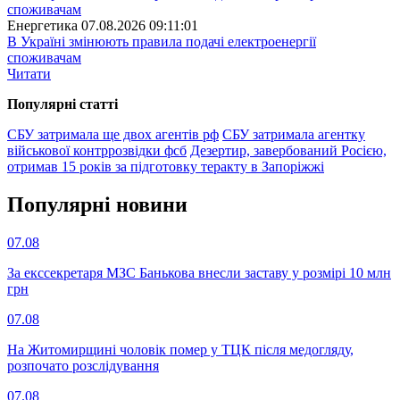
Енергетика
07.08.2026 09:11:01
В Україні змінюють правила подачі електроенергії
споживачам
Читати
Популярнi статтi
СБУ затримала ще двох агентів рф
СБУ затримала агентку
військової контррозвідки фсб
Дезертир, завербований Росією,
отримав 15 років за підготовку теракту в Запоріжжі
Популярнi новини
07.08
За екссекретаря МЗС Банькова внесли заставу у розмірі 10 млн
грн
07.08
На Житомирщині чоловік помер у ТЦК після медогляду,
розпочато розслідування
07.08