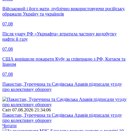
Військовий і його мати, публічно використовуючи російську,
ображали Україну та українців
07.08
Після удару РФ «Укрнафта» втратила частину видобутку
нафти й газу
07.08
США вирішили покарати Кубу за співпрацю з РФ, Китаєм та
Іраном
07.08
Пакистан, Туреччина та Саудівська Аравія підписали угоду
про колективну оборону
Свiт
07.08.2026 21:34:06
Пакистан, Туреччина та Саудівська Аравія підписали угоду
про колективну оборону
Читати