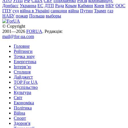
АТО
УПЦ
РФ
США
СБУ
Порошенко
Росія
коронавирус
Донбасс
Украина
ЕС
ДТП
Рада
Крым
Кабмин
Киев
НБУ
ООС
ГПУ
суд
війна в Україні
санкции
війна
Путин
Трамп
газ
НАБУ
пожар
Польша
выборы
© Copyright
2001—2026
FORUA
. Редакція:
mail@for-ua.com
Головне
Рейтинги
Точка зору
Енергетика
Інтерв’ю
Столиця
Дайджест
TOP For UA
Суспiльство
Культура
Світ
Економіка
Політика
Війна
Спорт
Здоров'я