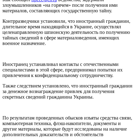
злоумышленников «на горячем» после получения ими
материалов, составляющих государственную тайну.
Контрразведчики установили, что иностранный гражданин,
длительное время находящийся в Украине, осуществлял
целенаправленную шпионскую деятельность по получению
тайных сведений в сфере материаловедения, имеющих
военное назначение.
Иностранец устанавливал контакты с отечественными
специалистами в этой сфере, предпринимал попытки их
привлечения к конфиденциальному сотрудничеству.
Также следствием установлено, что иностранный гражданин
за денежное вознаграждение привлек для получения
секретных сведений гражданина Украины.
По результатам проведенных обысков изъяты средства связи,
компьютерная техника, флэш-накопители, документы и
другие материалы, которые будут исследованы на наличие
дополнительных доказательств и обстоятельств