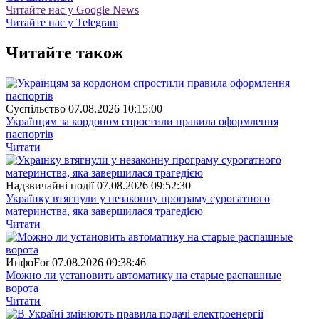
Читайте нас у Google News
Читайте нас у Telegram
Читайте також
Суспiльство
07.08.2026 10:15:00
Українцям за кордоном спростили правила оформлення
паспортів
Читати
Надзвичайні події
07.08.2026 09:52:30
Українку втягнули у незаконну програму сурогатного
материнства, яка завершилася трагедією
Читати
ИнфоFor
07.08.2026 09:38:46
Можно ли установить автоматику на старые распашные
ворота
Читати