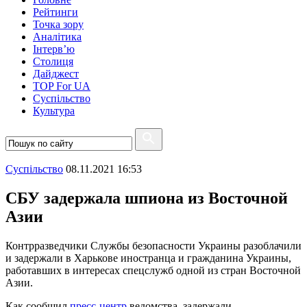
Рейтинги
Точка зору
Аналітика
Інтерв’ю
Столиця
Дайджест
TOP For UA
Суспiльство
Культура
Суспiльство
08.11.2021 16:53
СБУ задержала шпиона из Восточной
Азии
Контрразведчики Службы безопасности Украины разоблачили
и задержали в Харькове иностранца и гражданина Украины,
работавших в интересах спецслужб одной из стран Восточной
Азии.
Как сообщил
пресс-центр
ведомства, задержали