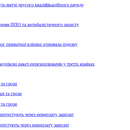
уть матчі другого кваліфікаційного раунду
енням ППО та антибалістичного захисту
лог приватної клініки отримала підозру
купівлю ракет-перехоплювачів у третіх країнах
 та грози
 та грози
тестують через невиплату зарплат