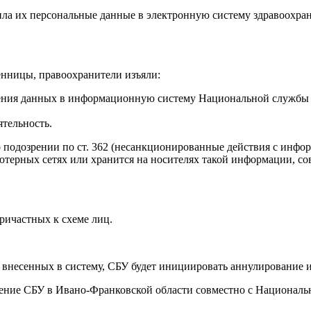
ила их персональные данные в электронную систему здравоохран
енницы, правоохранители изъяли:
есения данных в информационную систему Национальной службы 
тельность.
 подозрении по ст. 362 (несанкционированные действия с инфо
ютерных сетях или хранится на носителях такой информации, с
ричастных к схеме лиц.
внесенных в систему, СБУ будет инициировать аннулирование и
ение СБУ в Ивано-Франковской области совместно с Националь