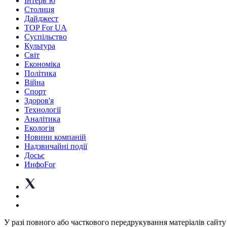
Інтерв’ю
Столиця
Дайджест
TOP For UA
Суспiльство
Культура
Світ
Економіка
Політика
Війна
Спорт
Здоров'я
Технології
Аналітика
Екологія
Новини компаній
Надзвичайні події
Досьє
ИнфоFor
У разі повного або часткового передрукування матеріалів сайту 