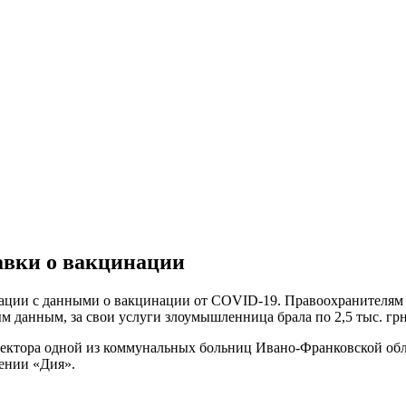
авки о вакцинации
ции с данными о вакцинации от COVID-19. Правоохранителям у
м данным, за свои услуги злоумышленница брала по 2,5 тыс. гр
иректора одной из коммунальных больниц Ивано-Франковской обл
жении «Дия».