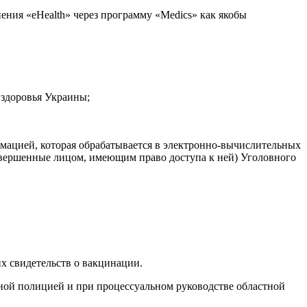
ения «eHealth» через программу «Medics» как якобы
здоровья Украины;
рмацией, которая обрабатывается в электронно-вычислительных
овершенные лицом, имеющим право доступа к ней) Уголовного
х свидетельств о вакцинации.
ной полицией и при процессуальном руководстве областной