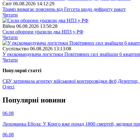
Свiт
06.08.2026 14:12:29
Трамп вимагає пояснень від Гегсета щодо дефіциту ракет
Читати
Війна
06.08.2026 13:50:28
Сили оборони уразили два НПЗ у РФ
Читати
Суспiльство
06.08.2026 13:13:08
У екскомандувача логістики Повітряних сил знайшли 6 квартир
Читати
Популярнi статтi
СБУ затримала агентку військової контррозвідки фсб
Дезертир,
Одесі
Популярнi новини
06.08
Лихоманка Ебола: У Конго вже понад 1800 смертей, медики про
06.08