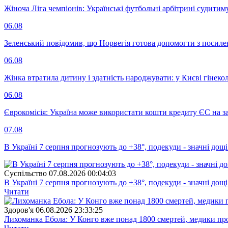
Жіноча Ліга чемпіонів: Українські футбольні арбітрині судитим
06.08
Зеленський повідомив, що Норвегія готова допомогти з посил
06.08
Жінка втратила дитину і здатність народжувати: у Києві гінеко
06.08
Єврокомісія: Україна може використати кошти кредиту ЄС на за
07.08
В Україні 7 серпня прогнозують до +38°, подекуди - значні дощі
Суспiльство
07.08.2026 00:04:03
В Україні 7 серпня прогнозують до +38°, подекуди - значні дощі
Читати
Здоров'я
06.08.2026 23:33:25
Лихоманка Ебола: У Конго вже понад 1800 смертей, медики про