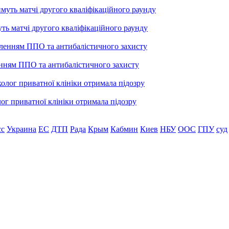
уть матчі другого кваліфікаційного раунду
енням ППО та антибалістичного захисту
лог приватної клініки отримала підозру
сс
Украина
ЕС
ДТП
Рада
Крым
Кабмин
Киев
НБУ
ООС
ГПУ
суд