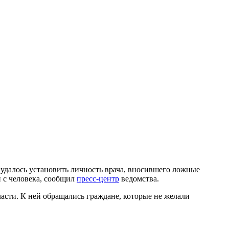
далось установить личность врача, вносившего ложные
н с человека, сообщил
пресс-центр
ведомства.
асти. К ней обращались граждане, которые не желали