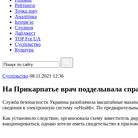
Рейтинги
Точка зору
Аналітика
Інтерв’ю
Столиця
Дайджест
TOP For UA
Суспiльство
Культура
Суспiльство
08.11.2021 12:36
На Прикарпатье врач подделывала спр
Служба безопасности Украины разоблачила масштабные махина
сведения в электронную систему «eHealth». По предварительны
Как установило следствие, организовала схему заместитель д
вакцинироваться, однако хотели иметь свидетельство в прило