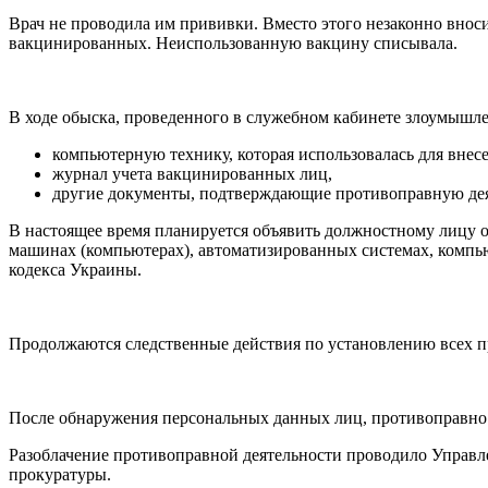
Врач не проводила им прививки. Вместо этого незаконно внос
вакцинированных. Неиспользованную вакцину списывала.
В ходе обыска, проведенного в служебном кабинете злоумышл
компьютерную технику, которая использовалась для вн
журнал учета вакцинированных лиц,
другие документы, подтверждающие противоправную дея
В настоящее время планируется объявить должностному лицу о
машинах (компьютерах), автоматизированных системах, компь
кодекса Украины.
Продолжаются следственные действия по установлению всех п
После обнаружения персональных данных лиц, противоправно 
Разоблачение противоправной деятельности проводило Управл
прокуратуры.