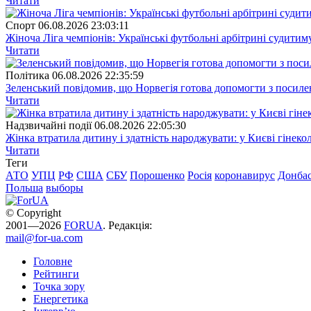
Читати
Спорт
06.08.2026 23:03:11
Жіноча Ліга чемпіонів: Українські футбольні арбітрині судитим
Читати
Полiтика
06.08.2026 22:35:59
Зеленський повідомив, що Норвегія готова допомогти з посил
Читати
Надзвичайні події
06.08.2026 22:05:30
Жінка втратила дитину і здатність народжувати: у Києві гінеко
Читати
Теги
АТО
УПЦ
РФ
США
СБУ
Порошенко
Росія
коронавирус
Донба
Польша
выборы
© Copyright
2001—2026
FORUA
. Редакція:
mail@for-ua.com
Головне
Рейтинги
Точка зору
Енергетика