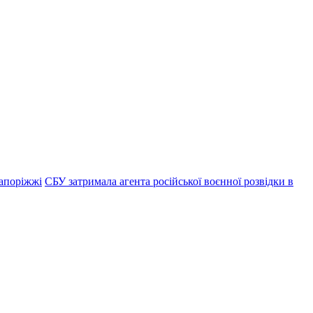
Запоріжжі
СБУ затримала агента російської воєнної розвідки в