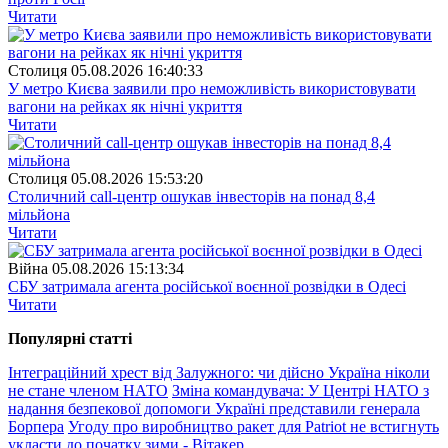
Читати
Столиця
05.08.2026 16:40:33
У метро Києва заявили про неможливість використовувати
вагони на рейках як нічні укриття
Читати
Столиця
05.08.2026 15:53:20
Столичний call-центр ошукав інвесторів на понад 8,4
мільйона
Читати
Війна
05.08.2026 15:13:34
СБУ затримала агента російської воєнної розвідки в Одесі
Читати
Популярнi статтi
Інтеграційний хрест від Залужного: чи дійсно Україна ніколи
не стане членом НАТО
Зміна командувача: У Центрі НАТО з
надання безпекової допомоги Україні представили генерала
Борпера
Угоду про виробництво ракет для Patriot не встигнуть
укласти до початку зими - Вітакер