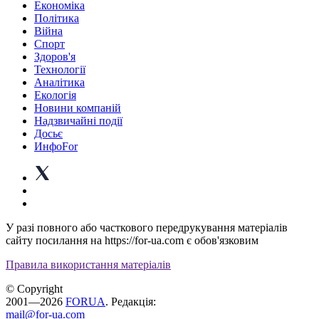
Економіка
Політика
Війна
Спорт
Здоров'я
Технології
Аналітика
Екологія
Новини компаній
Надзвичайні події
Досьє
ИнфоFor
У разі повного або часткового передрукування матеріалів
сайту посилання на https://for-ua.com є обов'язковим
Правила використання матеріалів
© Copyright
2001—2026
FORUA
. Редакція:
mail@for-ua.com