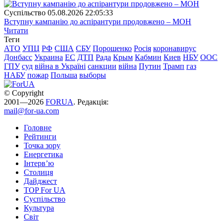
Суспiльство
05.08.2026 22:05:33
Вступну кампанію до аспірантури продовжено – МОН
Читати
Теги
АТО
УПЦ
РФ
США
СБУ
Порошенко
Росія
коронавирус
Донбасс
Украина
ЕС
ДТП
Рада
Крым
Кабмин
Киев
НБУ
ООС
ГПУ
суд
війна в Україні
санкции
війна
Путин
Трамп
газ
НАБУ
пожар
Польша
выборы
© Copyright
2001—2026
FORUA
. Редакція:
mail@for-ua.com
Головне
Рейтинги
Точка зору
Енергетика
Інтерв’ю
Столиця
Дайджест
TOP For UA
Суспiльство
Культура
Світ