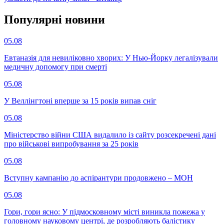
Популярнi новини
05.08
Евтаназія для невиліковно хворих: У Нью-Йорку легалізували
медичну допомогу при смерті
05.08
У Веллінгтоні вперше за 15 років випав сніг
05.08
Міністерство війни США видалило із сайту розсекречені дані
про військові випробування за 25 років
05.08
Вступну кампанію до аспірантури продовжено – МОН
05.08
Гори, гори ясно: У підмосковному місті виникла пожежа у
головному науковому центрі, де розробляють балістику