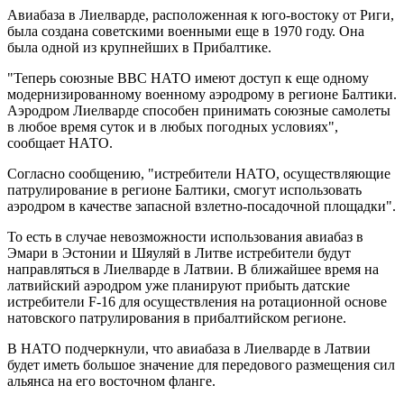
Авиабаза в Лиелварде, расположенная к юго-востоку от Риги,
была создана советскими военными еще в 1970 году. Она
была одной из крупнейших в Прибалтике.
"Теперь союзные ВВС НАТО имеют доступ к еще одному
модернизированному военному аэродрому в регионе Балтики.
Аэродром Лиелварде способен принимать союзные самолеты
в любое время суток и в любых погодных условиях",
сообщает НАТО.
Согласно сообщению, "истребители НАТО, осуществляющие
патрулирование в регионе Балтики, смогут использовать
аэродром в качестве запасной взлетно-посадочной площадки".
То есть в случае невозможности использования авиабаз в
Эмари в Эстонии и Шяуляй в Литве истребители будут
направляться в Лиелварде в Латвии. В ближайшее время на
латвийский аэродром уже планируют прибыть датские
истребители F-16 для осуществления на ротационной основе
натовского патрулирования в прибалтийском регионе.
В НАТО подчеркнули, что авиабаза в Лиелварде в Латвии
будет иметь большое значение для передового размещения сил
альянса на его восточном фланге.