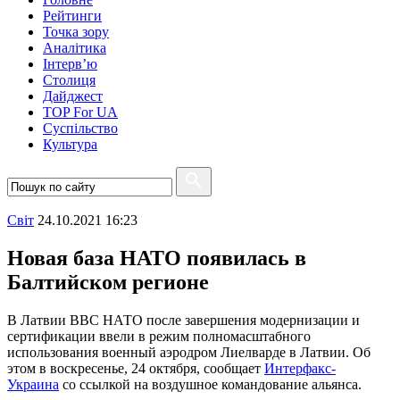
Рейтинги
Точка зору
Аналітика
Інтерв’ю
Столиця
Дайджест
TOP For UA
Суспiльство
Культура
Свiт
24.10.2021 16:23
Новая база НАТО появилась в
Балтийском регионе
В Латвии ВВС НАТО после завершения модернизации и
сертификации ввели в режим полномасштабного
использования военный аэродром Лиелварде в Латвии. Об
этом в воскресенье, 24 октября, сообщает
Интерфакс-
Украина
со ссылкой на воздушное командование альянса.