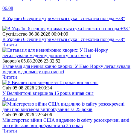
06.08
В Україні 6 серпня утримається суха і спекотна погода +38°
Суспiльство
06.08.2026 00:04:09
В Україні 6 серпня утримається суха і спекотна погода +38°
Читати
Здоров'я
05.08.2026 23:32:52
Евтаназія для невиліковно хворих: У Нью-Йорку легалізували
медичну допомогу при смерті
Читати
Свiт
05.08.2026 23:03:34
У Веллінгтоні вперше за 15 років випав сніг
Читати
Свiт
05.08.2026 22:34:06
Міністерство війни США видалило із сайту розсекречені дані
про військові випробування за 25 років
Читати