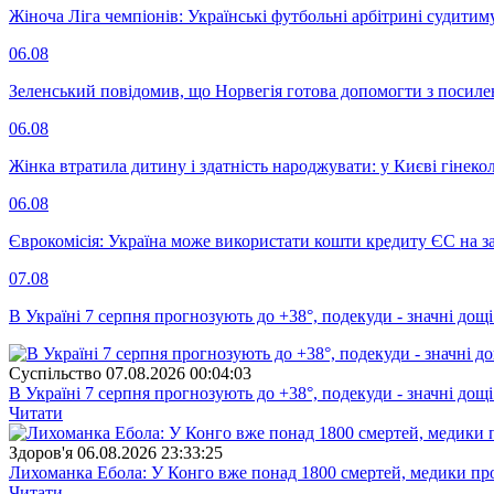
Жіноча Ліга чемпіонів: Українські футбольні арбітрині судитим
06.08
Зеленський повідомив, що Норвегія готова допомогти з посил
06.08
Жінка втратила дитину і здатність народжувати: у Києві гінеко
06.08
Єврокомісія: Україна може використати кошти кредиту ЄС на за
07.08
В Україні 7 серпня прогнозують до +38°, подекуди - значні дощі
Суспiльство
07.08.2026 00:04:03
В Україні 7 серпня прогнозують до +38°, подекуди - значні дощі
Читати
Здоров'я
06.08.2026 23:33:25
Лихоманка Ебола: У Конго вже понад 1800 смертей, медики про
Читати