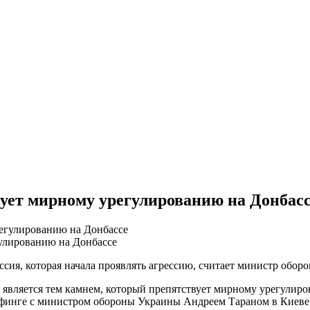
ует мирному урегулированию на Донбас
улированию на Донбассе
ссия, которая начала проявлять агрессию, считает министр об
сия является тем камнем, который препятствует мирному урегули
ифинге с министром обороны Украины Андреем Тараном в Киеве 