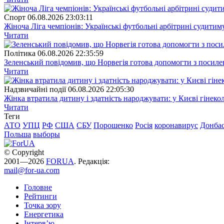
Спорт
06.08.2026 23:03:11
Жіноча Ліга чемпіонів: Українські футбольні арбітрині судитим
Читати
Полiтика
06.08.2026 22:35:59
Зеленський повідомив, що Норвегія готова допомогти з посил
Читати
Надзвичайні події
06.08.2026 22:05:30
Жінка втратила дитину і здатність народжувати: у Києві гінеко
Читати
Теги
АТО
УПЦ
РФ
США
СБУ
Порошенко
Росія
коронавирус
Донба
Польша
выборы
© Copyright
2001—2026
FORUA
. Редакція:
mail@for-ua.com
Головне
Рейтинги
Точка зору
Енергетика
Інтерв’ю