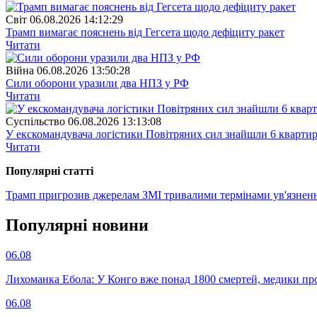
Свiт
06.08.2026 14:12:29
Трамп вимагає пояснень від Гегсета щодо дефіциту ракет
Читати
Війна
06.08.2026 13:50:28
Сили оборони уразили два НПЗ у РФ
Читати
Суспiльство
06.08.2026 13:13:08
У екскомандувача логістики Повітряних сил знайшли 6 квартир
Читати
Популярнi статтi
Трамп пригрозив джерелам ЗМІ тривалими термінами ув'язнен
Популярнi новини
06.08
Лихоманка Ебола: У Конго вже понад 1800 смертей, медики про
06.08