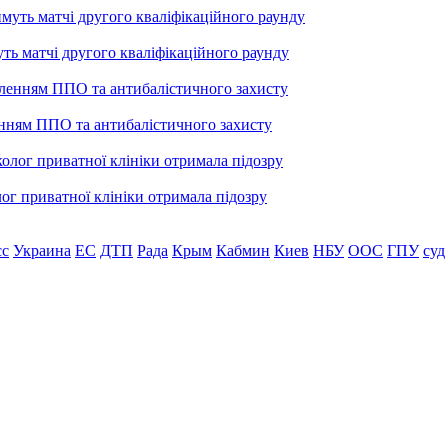
уть матчі другого кваліфікаційного раунду
енням ППО та антибалістичного захисту
лог приватної клініки отримала підозру
сс
Украина
ЕС
ДТП
Рада
Крым
Кабмин
Киев
НБУ
ООС
ГПУ
суд