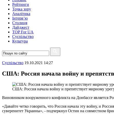
Рейтинги
Точка зору
Аналітика
Інтерв’ю
Столиця
Дайджест
TOP For UA
Суспiльство
Культура
Суспiльство
19.10.2021 14:27
США: Россия начала войну и препятств
США: Россия начала войну и препятствует мирному урег
Виновником вооруженного конфликта на Донбассе является Ро
«Давайте четко говорить, что Россия начала эту войну, и Рос
суверенитет Украины», - подчеркнул Остин на совместном бр