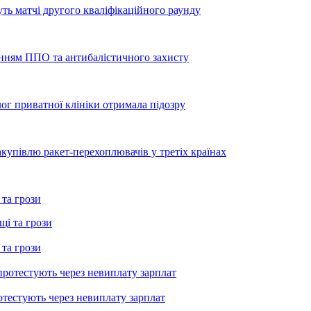
уть матчі другого кваліфікаційного раунду
енням ППО та антибалістичного захисту
лог приватної клініки отримала підозру
купівлю ракет-перехоплювачів у третіх країнах
 та грози
 та грози
тестують через невиплату зарплат