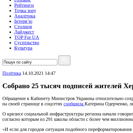
Рейтинги
Точка зору
Аналітика
Інтерв’ю
Столиця
Дайджест
TOP For UA
Суспiльство
Культура
Полiтика
14.10.2021 14:47
Собрано 25 тысяч подписей жителей Х
Обращение к Кабинету Министров Украины относительно сохр
на своей странице в соцсетях
сообщила
Катерина Одерченко, л
О кризисе социальной инфраструктуры региона начали говорит
согласно которым из 291 школы области с более чем миллионны
«И если для городов ситуация подобного переформатирования е