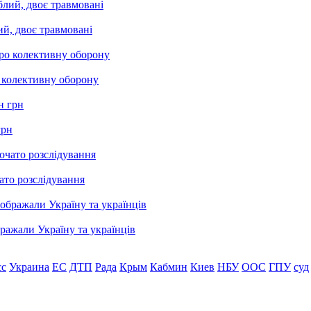
ий, двоє травмовані
о колективну оборону
грн
ато розслідування
бражали Україну та українців
сс
Украина
ЕС
ДТП
Рада
Крым
Кабмин
Киев
НБУ
ООС
ГПУ
суд