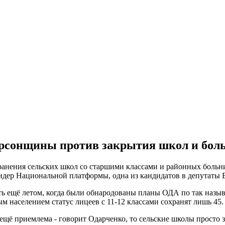
ерсонщины против закрытия школ и боль
анения сельских школ со старшими классами и районных больн
идер Национальной платформы, одна из кандидатов в депутаты В
ь ещё летом, когда были обнародованы планы ОДА по так назыв
м населением статус лицеев с 11-12 классами сохранят лишь 45.
щё приемлема - говорит Одарченко, то сельские школы просто за