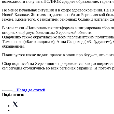
возможности получить ПОЛНОЕ среднее образование, гарант
Не менее печальная ситуация и в сфере здравоохранения. На 1
Новой Каховке. Жителям отдаленных сёл до Бериславской боль
законе. Кроме того, с закрытием районных больниц жителей фа
В этой связи «Национальная платформа» инициировала сбор п
опорных ещё двум больницам Херсонской области.
Одарченко также обратилась ко всем парламентским политсил
Тимошенко («Батькивщина »), Анна Скороход ( «За будущее»),
обращением.
Планируется также подача правок в закон про бюджет, что сни
Сбор подписей на Херсонщине продолжается, как расширяется
сёл сегодня столкнулись во всех регионах Украины. И потому
Назад до статей
Поділитися: