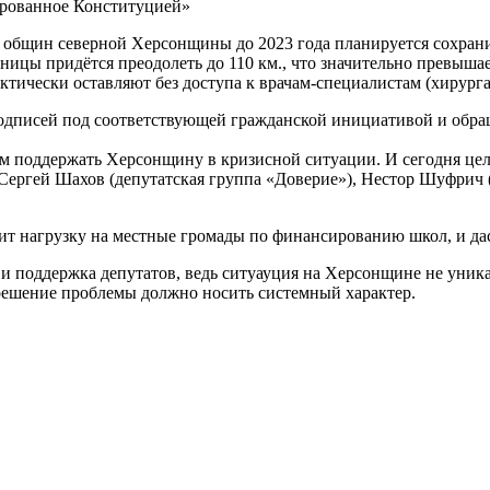
ированное Конституцией»
8 общин северной Херсонщины до 2023 года планируется сохрани
ницы придётся преодолеть до 110 км., что значительно превыш
ктически оставляют без доступа к врачам-специалистам (хирурга
одписей под соответствующей гражданской инициативой и обращ
ам поддержать Херсонщину в кризисной ситуации. И сегодня це
 Сергей Шахов (депутатская группа «Доверие»), Нестор Шуфрич
зит нагрузку на местные громады по финансированию школ, и да
 и поддержка депутатов, ведь ситуауция на Херсонщине не уни
 решение проблемы должно носить системный характер.