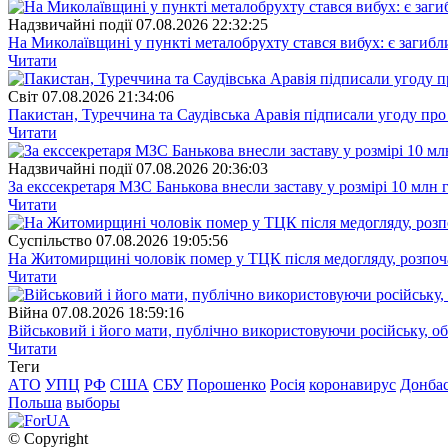
Надзвичайні події
07.08.2026 22:32:25
На Миколаївщині у пункті металобрухту стався вибух: є загибл
Читати
Свiт
07.08.2026 21:34:06
Пакистан, Туреччина та Саудівська Аравія підписали угоду пр
Читати
Надзвичайні події
07.08.2026 20:36:03
За екссекретаря МЗС Банькова внесли заставу у розмірі 10 млн 
Читати
Суспiльство
07.08.2026 19:05:56
На Житомирщині чоловік помер у ТЦК після медогляду, розпоч
Читати
Війна
07.08.2026 18:59:16
Військовий і його мати, публічно використовуючи російську, о
Читати
Теги
АТО
УПЦ
РФ
США
СБУ
Порошенко
Росія
коронавирус
Донба
Польша
выборы
© Copyright