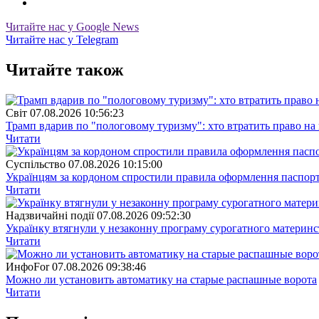
Читайте нас у Google News
Читайте нас у Telegram
Читайте також
Свiт
07.08.2026 10:56:23
Трамп вдарив по "пологовому туризму": хто втратить право н
Читати
Суспiльство
07.08.2026 10:15:00
Українцям за кордоном спростили правила оформлення паспорт
Читати
Надзвичайні події
07.08.2026 09:52:30
Українку втягнули у незаконну програму сурогатного материнст
Читати
ИнфоFor
07.08.2026 09:38:46
Можно ли установить автоматику на старые распашные ворота
Читати