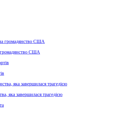
а громадянство США
ів
ва, яка завершилася трагедією