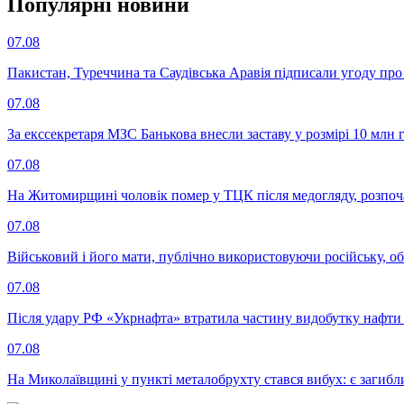
Популярнi новини
07.08
Пакистан, Туреччина та Саудівська Аравія підписали угоду пр
07.08
За екссекретаря МЗС Банькова внесли заставу у розмірі 10 млн 
07.08
На Житомирщині чоловік помер у ТЦК після медогляду, розпоч
07.08
Військовий і його мати, публічно використовуючи російську, о
07.08
Після удару РФ «Укрнафта» втратила частину видобутку нафти 
07.08
На Миколаївщині у пункті металобрухту стався вибух: є загибл