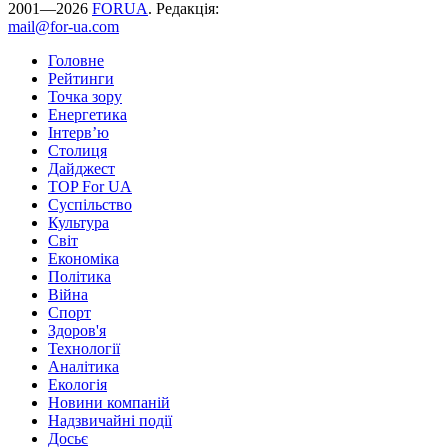
2001—2026
FORUA
. Редакція:
mail@for-ua.com
Головне
Рейтинги
Точка зору
Енергетика
Інтерв’ю
Столиця
Дайджест
TOP For UA
Суспiльство
Культура
Світ
Економіка
Політика
Війна
Спорт
Здоров'я
Технології
Аналітика
Екологія
Новини компаній
Надзвичайні події
Досьє