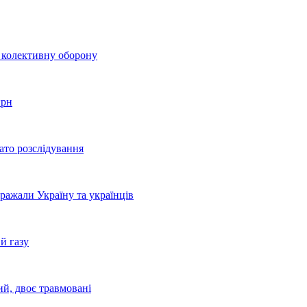
о колективну оборону
грн
ато розслідування
бражали Україну та українців
й газу
ий, двоє травмовані