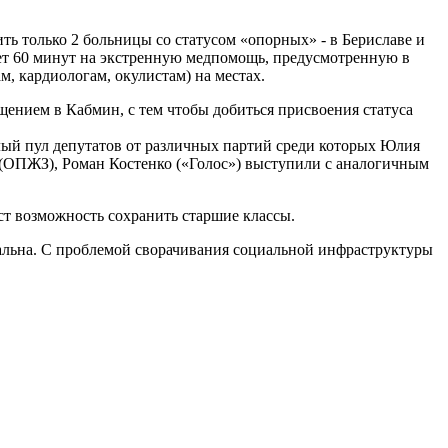
ть только 2 больницы со статусом «опорных» - в Бериславе и
ает 60 минут на экстренную медпомощь, предусмотренную в
м, кардиологам, окулистам) на местах.
ением в Кабмин, с тем чтобы добиться присвоения статуса
лый пул депутатов от различных партий среди которых Юлия
 (ОПЖЗ), Роман Костенко («Голос») выступили с аналогичным
ст возможность сохранить старшие классы.
кальна. С проблемой сворачивания социальной инфраструктуры