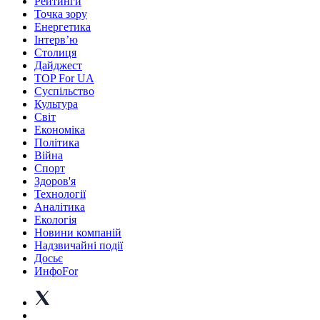
Рейтинги
Точка зору
Енергетика
Інтерв’ю
Столиця
Дайджест
TOP For UA
Суспiльство
Культура
Світ
Економіка
Політика
Війна
Спорт
Здоров'я
Технології
Аналітика
Екологія
Новини компаній
Надзвичайні події
Досьє
ИнфоFor