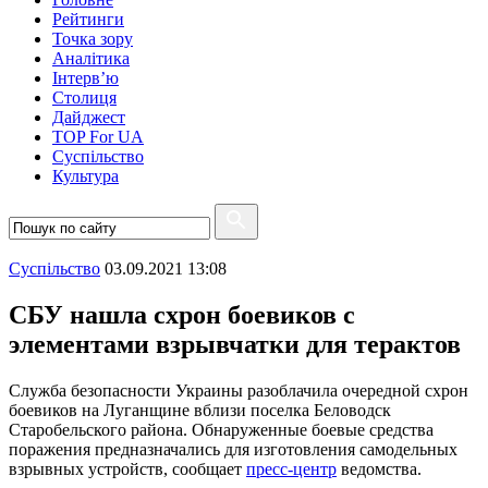
Рейтинги
Точка зору
Аналітика
Інтерв’ю
Столиця
Дайджест
TOP For UA
Суспiльство
Культура
Суспiльство
03.09.2021 13:08
СБУ нашла схрон боевиков с
элементами взрывчатки для терактов
Служба безопасности Украины разоблачила очередной схрон
боевиков на Луганщине вблизи поселка Беловодск
Старобельского района. Обнаруженные боевые средства
поражения предназначались для изготовления самодельных
взрывных устройств, сообщает
пресс-центр
ведомства.