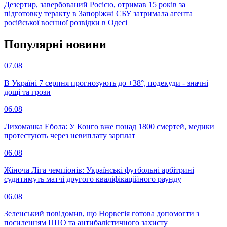
Дезертир, завербований Росією, отримав 15 років за
підготовку теракту в Запоріжжі
СБУ затримала агента
російської воєнної розвідки в Одесі
Популярнi новини
07.08
В Україні 7 серпня прогнозують до +38°, подекуди - значні
дощі та грози
06.08
Лихоманка Ебола: У Конго вже понад 1800 смертей, медики
протестують через невиплату зарплат
06.08
Жіноча Ліга чемпіонів: Українські футбольні арбітрині
судитимуть матчі другого кваліфікаційного раунду
06.08
Зеленський повідомив, що Норвегія готова допомогти з
посиленням ППО та антибалістичного захисту