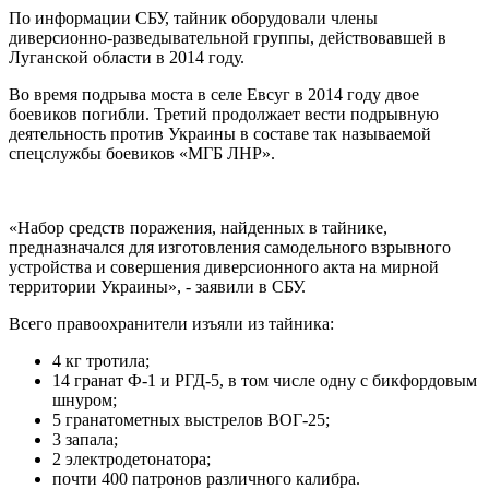
По информации СБУ, тайник оборудовали члены
диверсионно-разведывательной группы, действовавшей в
Луганской области в 2014 году.
Во время подрыва моста в селе Евсуг в 2014 году двое
боевиков погибли. Третий продолжает вести подрывную
деятельность против Украины в составе так называемой
спецслужбы боевиков «МГБ ЛНР».
«Набор средств поражения, найденных в тайнике,
предназначался для изготовления самодельного взрывного
устройства и совершения диверсионного акта на мирной
территории Украины», - заявили в СБУ.
Всего правоохранители изъяли из тайника:
4 кг тротила;
14 гранат Ф-1 и РГД-5, в том числе одну с бикфордовым
шнуром;
5 гранатометных выстрелов ВОГ-25;
3 запала;
2 электродетонатора;
почти 400 патронов различного калибра.