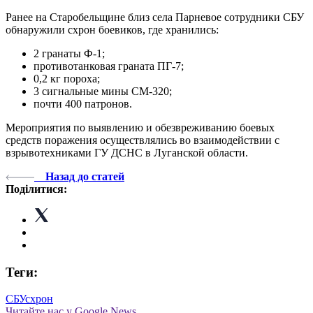
Ранее на Старобельщине близ села Парневое сотрудники СБУ
обнаружили схрон боевиков, где хранились:
2 гранаты Ф-1;
противотанковая граната ПГ-7;
0,2 кг пороха;
3 сигнальные мины СМ-320;
почти 400 патронов.
Мероприятия по выявлению и обезвреживанию боевых
средств поражения осуществлялись во взаимодействии с
взрывотехниками ГУ ДСНС в Луганской области.
Назад до статей
Поділитися:
Теги:
СБУ
схрон
Читайте нас у Google News