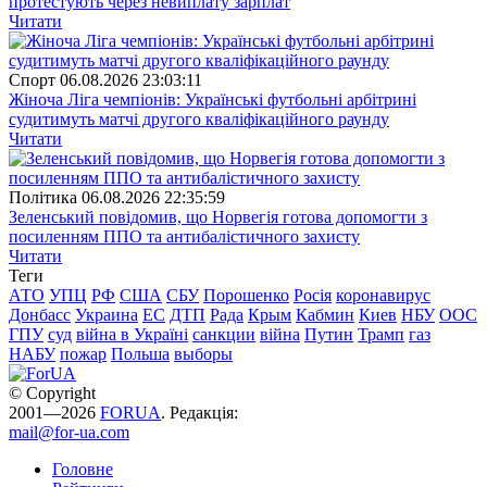
протестують через невиплату зарплат
Читати
Спорт
06.08.2026 23:03:11
Жіноча Ліга чемпіонів: Українські футбольні арбітрині
судитимуть матчі другого кваліфікаційного раунду
Читати
Полiтика
06.08.2026 22:35:59
Зеленський повідомив, що Норвегія готова допомогти з
посиленням ППО та антибалістичного захисту
Читати
Теги
АТО
УПЦ
РФ
США
СБУ
Порошенко
Росія
коронавирус
Донбасс
Украина
ЕС
ДТП
Рада
Крым
Кабмин
Киев
НБУ
ООС
ГПУ
суд
війна в Україні
санкции
війна
Путин
Трамп
газ
НАБУ
пожар
Польша
выборы
© Copyright
2001—2026
FORUA
. Редакція:
mail@for-ua.com
Головне