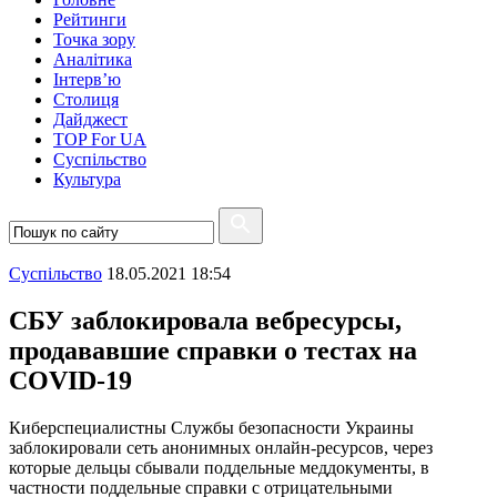
Рейтинги
Точка зору
Аналітика
Інтерв’ю
Столиця
Дайджест
TOP For UA
Суспiльство
Культура
Суспiльство
18.05.2021 18:54
СБУ заблокировала вебресурсы,
продававшие справки о тестах на
COVID-19
Киберспециалистны Службы безопасности Украины
заблокировали сеть анонимных онлайн-ресурсов, через
которые дельцы сбывали поддельные меддокументы, в
частности поддельные справки с отрицательными