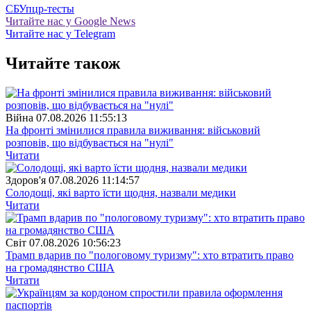
СБУ
пцр-тесты
Читайте нас у Google News
Читайте нас у Telegram
Читайте також
Війна
07.08.2026 11:55:13
На фронті змінилися правила виживання: військовий
розповів, що відбувається на "нулі"
Читати
Здоров'я
07.08.2026 11:14:57
Солодощі, які варто їсти щодня, назвали медики
Читати
Свiт
07.08.2026 10:56:23
Трамп вдарив по "пологовому туризму": хто втратить право
на громадянство США
Читати