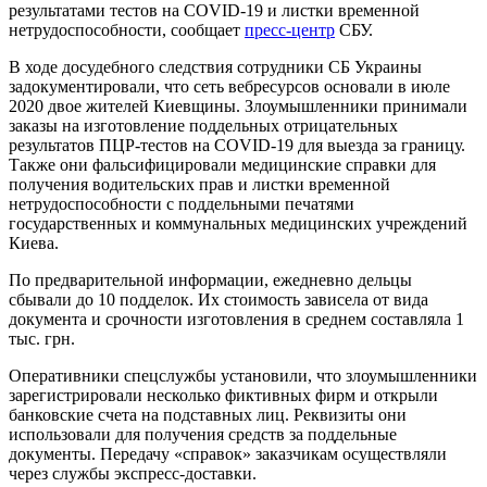
результатами тестов на COVID-19 и листки временной
нетрудоспособности, сообщает
пресс-центр
СБУ.
В ходе досудебного следствия сотрудники СБ Украины
задокументировали, что сеть вебресурсов основали в июле
2020 двое жителей Киевщины. Злоумышленники принимали
заказы на изготовление поддельных отрицательных
результатов ПЦР-тестов на COVID-19 для выезда за границу.
Также они фальсифицировали медицинские справки для
получения водительских прав и листки временной
нетрудоспособности с поддельными печатями
государственных и коммунальных медицинских учреждений
Киева.
По предварительной информации, ежедневно дельцы
сбывали до 10 подделок. Их стоимость зависела от вида
документа и срочности изготовления в среднем составляла 1
тыс. грн.
Оперативники спецслужбы установили, что злоумышленники
зарегистрировали несколько фиктивных фирм и открыли
банковские счета на подставных лиц. Реквизиты они
использовали для получения средств за поддельные
документы. Передачу «справок» заказчикам осуществляли
через службы экспресс-доставки.