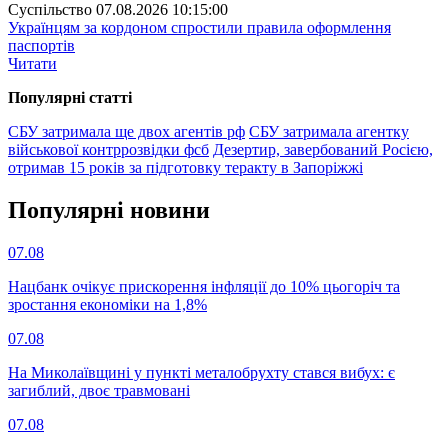
Суспiльство
07.08.2026 10:15:00
Українцям за кордоном спростили правила оформлення
паспортів
Читати
Популярнi статтi
СБУ затримала ще двох агентів рф
СБУ затримала агентку
військової контррозвідки фсб
Дезертир, завербований Росією,
отримав 15 років за підготовку теракту в Запоріжжі
Популярнi новини
07.08
Нацбанк очікує прискорення інфляції до 10% цьогоріч та
зростання економіки на 1,8%
07.08
На Миколаївщині у пункті металобрухту стався вибух: є
загиблий, двоє травмовані
07.08