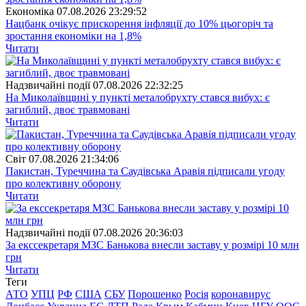
Економіка
07.08.2026 23:29:52
Нацбанк очікує прискорення інфляції до 10% цьогоріч та
зростання економіки на 1,8%
Читати
Надзвичайні події
07.08.2026 22:32:25
На Миколаївщині у пункті металобрухту стався вибух: є
загиблий, двоє травмовані
Читати
Свiт
07.08.2026 21:34:06
Пакистан, Туреччина та Саудівська Аравія підписали угоду
про колективну оборону
Читати
Надзвичайні події
07.08.2026 20:36:03
За екссекретаря МЗС Банькова внесли заставу у розмірі 10 млн
грн
Читати
Теги
АТО
УПЦ
РФ
США
СБУ
Порошенко
Росія
коронавирус