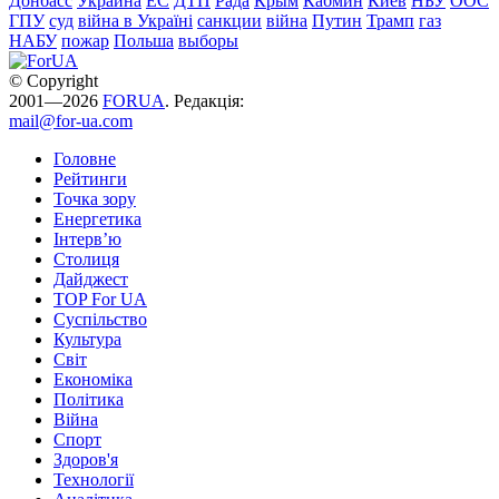
Донбасс
Украина
ЕС
ДТП
Рада
Крым
Кабмин
Киев
НБУ
ООС
ГПУ
суд
війна в Україні
санкции
війна
Путин
Трамп
газ
НАБУ
пожар
Польша
выборы
© Copyright
2001—2026
FORUA
. Редакція:
mail@for-ua.com
Головне
Рейтинги
Точка зору
Енергетика
Інтерв’ю
Столиця
Дайджест
TOP For UA
Суспiльство
Культура
Світ
Економіка
Політика
Війна
Спорт
Здоров'я
Технології