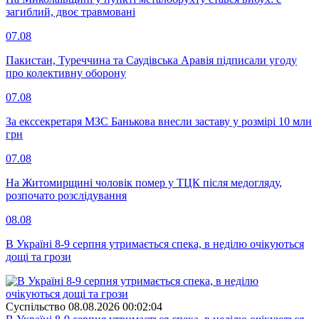
загиблий, двоє травмовані
07.08
Пакистан, Туреччина та Саудівська Аравія підписали угоду
про колективну оборону
07.08
За екссекретаря МЗС Банькова внесли заставу у розмірі 10 млн
грн
07.08
На Житомирщині чоловік помер у ТЦК після медогляду,
розпочато розслідування
08.08
В Україні 8-9 серпня утримається спека, в неділю очікуються
дощі та грози
Суспiльство
08.08.2026 00:02:04