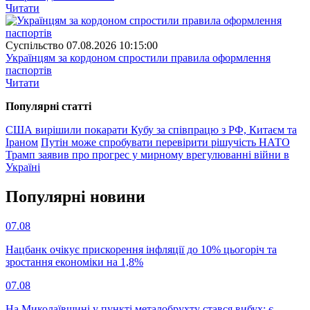
Читати
Суспiльство
07.08.2026 10:15:00
Українцям за кордоном спростили правила оформлення
паспортів
Читати
Популярнi статтi
США вирішили покарати Кубу за співпрацю з РФ, Китаєм та
Іраном
Путін може спробувати перевірити рішучість НАТО
Трамп заявив про прогрес у мирному врегулюванні війни в
Україні
Популярнi новини
07.08
Нацбанк очікує прискорення інфляції до 10% цьогоріч та
зростання економіки на 1,8%
07.08
На Миколаївщині у пункті металобрухту стався вибух: є