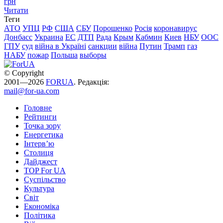
грн
Читати
Теги
АТО
УПЦ
РФ
США
СБУ
Порошенко
Росія
коронавирус
Донбасс
Украина
ЕС
ДТП
Рада
Крым
Кабмин
Киев
НБУ
ООС
ГПУ
суд
війна в Україні
санкции
війна
Путин
Трамп
газ
НАБУ
пожар
Польша
выборы
© Copyright
2001—2026
FORUA
. Редакція:
mail@for-ua.com
Головне
Рейтинги
Точка зору
Енергетика
Інтерв’ю
Столиця
Дайджест
TOP For UA
Суспiльство
Культура
Світ
Економіка
Політика