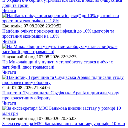
В Україні 8-9 серпня утримається спека, в неділю очікуються
дощі та грози
Читати
Економіка
07.08.2026 23:29:52
Нацбанк очікує прискорення інфляції до 10% цьогоріч та
зростання економіки на 1,8%
Читати
Надзвичайні події
07.08.2026 22:32:25
На Миколаївщині у пункті металобрухту стався вибух: є
загиблий, двоє травмовані
Читати
Свiт
07.08.2026 21:34:06
Пакистан, Туреччина та Саудівська Аравія підписали угоду
про колективну оборону
Читати
Надзвичайні події
07.08.2026 20:36:03
За екссекретаря МЗС Банькова внесли заставу у розмірі 10 млн