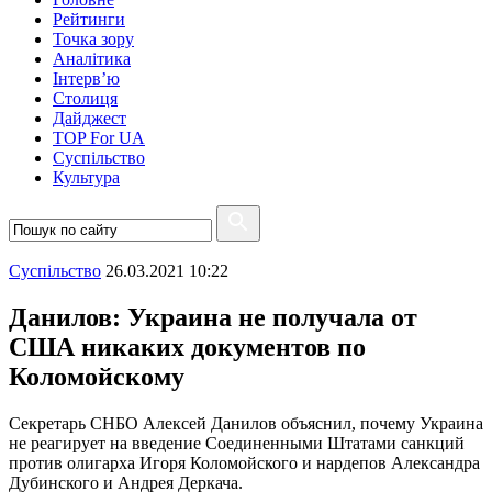
Рейтинги
Точка зору
Аналітика
Інтерв’ю
Столиця
Дайджест
TOP For UA
Суспiльство
Культура
Суспiльство
26.03.2021 10:22
Данилов: Украина не получала от
США никаких документов по
Коломойскому
Секретарь СНБО Алексей Данилов объяснил, почему Украина
не реагирует на введение Соединенными Штатами санкций
против олигарха Игоря Коломойского и нардепов Александра
Дубинского и Андрея Деркача.