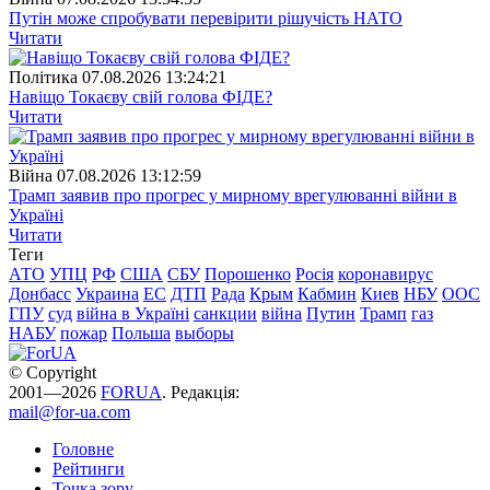
Путін може спробувати перевірити рішучість НАТО
Читати
Полiтика
07.08.2026 13:24:21
Навіщо Токаєву свій голова ФІДЕ?
Читати
Війна
07.08.2026 13:12:59
Трамп заявив про прогрес у мирному врегулюванні війни в
Україні
Читати
Теги
АТО
УПЦ
РФ
США
СБУ
Порошенко
Росія
коронавирус
Донбасс
Украина
ЕС
ДТП
Рада
Крым
Кабмин
Киев
НБУ
ООС
ГПУ
суд
війна в Україні
санкции
війна
Путин
Трамп
газ
НАБУ
пожар
Польша
выборы
© Copyright
2001—2026
FORUA
. Редакція:
mail@for-ua.com
Головне
Рейтинги
Точка зору