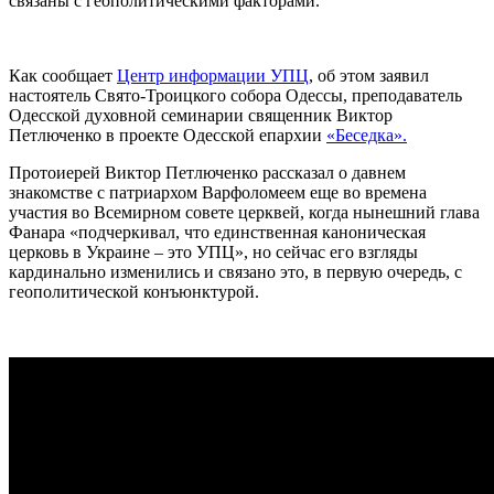
связаны с геополитическими факторами.
Как сообщает
Центр информации УПЦ
, об этом заявил
настоятель Свято-Троицкого собора Одессы, преподаватель
Одесской духовной семинарии священник Виктор
Петлюченко в проекте Одесской епархии
«Беседка».
Протоиерей Виктор Петлюченко рассказал о давнем
знакомстве с патриархом Варфоломеем еще во времена
участия во Всемирном совете церквей, когда нынешний глава
Фанара «подчеркивал, что единственная каноническая
церковь в Украине – это УПЦ», но сейчас его взгляды
кардинально изменились и связано это, в первую очередь, с
геополитической конъюнктурой.