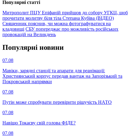
Популярнi статтi
Митрополит ПЦУ Епіфаній прийшов до собору УГКЦ, щоб
прочитати молитву біля тіла Степана Кубіва (ВІДЕО)
Священник пояснив, чи можна фотографуватися на
кладовищі
СБУ попереджає про можливість російських
провокацій на Великдень
Популярнi новини
07.08
Мавіки, зарядні станції та апарати для реанімації:
Християнський корпус передав вантаж на Запорізький та
Покровський напрямки
07.08
Путін може спробувати перевірити рішучість НАТО
07.08
Навіщо Токаєву свій голова ФІДЕ?
07.08