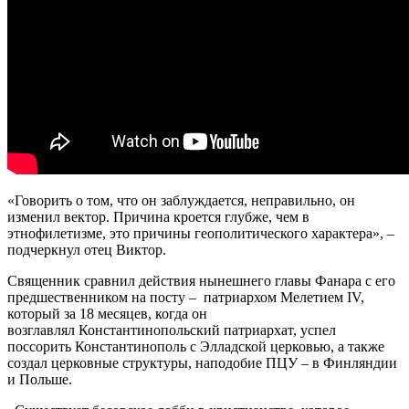
«Говорить о том, что он заблуждается, неправильно, он
изменил вектор. Причина кроется глубже, чем в
этнофилетизме, это причины геополитического характера», –
подчеркнул отец Виктор.
Священник сравнил действия нынешнего главы Фанара с его
предшественником на посту – патриархом Мелетием IV,
который за 18 месяцев, когда он
возглавлял Константинопольский патриархат, успел
поссорить Константинополь с Элладской церковью, а также
создал церковные структуры, наподобие ПЦУ – в Финляндии
и Польше.