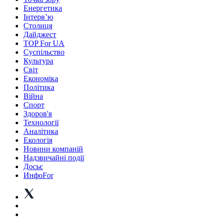
Енергетика
Інтерв’ю
Столиця
Дайджест
TOP For UA
Суспiльство
Культура
Світ
Економіка
Політика
Війна
Спорт
Здоров'я
Технології
Аналітика
Екологія
Новини компаній
Надзвичайні події
Досьє
ИнфоFor