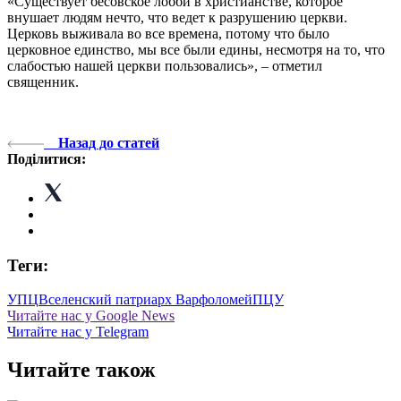
«Существует бесовское лобби в христианстве, которое
внушает людям нечто, что ведет к разрушению церкви.
Церковь выживала во все времена, потому что было
церковное единство, мы все были едины, несмотря на то, что
слабостью нашей церкви пользовались», – отметил
священник.
Назад до статей
Поділитися:
Теги:
УПЦ
Вселенский патриарх Варфоломей
ПЦУ
Читайте нас у Google News
Читайте нас у Telegram
Читайте також