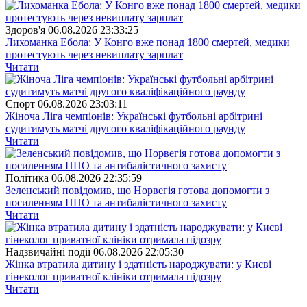
Здоров'я
06.08.2026 23:33:25
Лихоманка Ебола: У Конго вже понад 1800 смертей, медики
протестують через невиплату зарплат
Читати
Спорт
06.08.2026 23:03:11
Жіноча Ліга чемпіонів: Українські футбольні арбітрині
судитимуть матчі другого кваліфікаційного раунду
Читати
Полiтика
06.08.2026 22:35:59
Зеленський повідомив, що Норвегія готова допомогти з
посиленням ППО та антибалістичного захисту
Читати
Надзвичайні події
06.08.2026 22:05:30
Жінка втратила дитину і здатність народжувати: у Києві
гінеколог приватної клініки отримала підозру
Читати