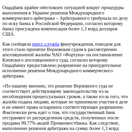
Ощадбанк крайне обеспокоен ситуацией вокруг процедуры
выполнения в Украине решения Международного
коммерческого арбитража – Арбитражного трибунала по делу
по иску банка к Российской Федерации, согласно которому
банку присуждена компенсация более 1,3 млрд долларов
США.
Как сообщила
пресс-служба
финучреждения, поводом для
этого стало принятие Верховным судом к рассмотрению
апелляционной жалобы ЧАО «Фортуна» на постановление
Киевского апелляционного суда, согласно которому
Ощадбанку предоставлено разрешение на принудительное
исполнение решения Международного коммерческого
арбитража.
«По нашему мнению, это решение Верховного суда не
соответствует действующему законодательству из-за
несоблюдения процессуальных сроков, а также из-за того, что
жалоба подана лицами, которые не принимали участия в деле
и не имеют права оспаривать соответствующее разрешение.
Фактически речь идет о том, что государственный банк
отстраняют от распределения средств, полученных после
продажи 99,77% акций Проминвестбанка. Как следствие,
выполнение решения арбитража на сумму более 1,3 млрд