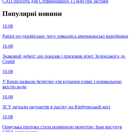
САП просить для Стефанишиної 15 млн грн застави
Популярнi новини
10.08
Patriot по-українськи: чого злякались американські виробники
10.08
Знаковий дебют: що показав і приховав візит Зеленського до
Сербії
10.08
У Києві назвали безпечні для купання пляжі з нормальною
якістю води
10.08
ЗСУ загнали окупантів в пастку на Кінбурнській косі
10.08
Ормузька протока стала розмінною монетою: Іран висунув