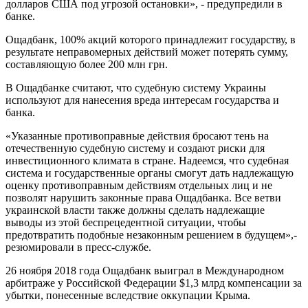
долларов США под угрозой остановки», - предупредили в
банке.
Ощадбанк, 100% акций которого принадлежит государству, в
результате неправомерных действий может потерять сумму,
составляющую более 200 млн грн.
В Ощадбанке считают, что судебную систему Украины
используют для нанесения вреда интересам государства и
банка.
«Указанные противоправные действия бросают тень на
отечественную судебную систему и создают риски для
инвестиционного климата в стране. Надеемся, что судебная
система и государственные органы смогут дать надлежащую
оценку противоправным действиям отдельных лиц и не
позволят нарушить законные права Ощадбанка. Все ветви
украинской власти также должны сделать надлежащие
выводы из этой беспрецедентной ситуации, чтобы
предотвратить подобные незаконным решением в будущем»,-
резюмировали в пресс-службе.
26 ноября 2018 года Ощадбанк выиграл в Международном
арбитраже у Российской Федерации $1,3 млрд компенсации за
убытки, понесенные вследствие оккупации Крыма.