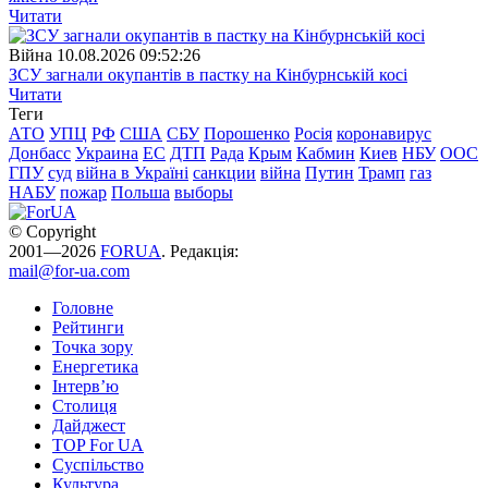
Читати
Війна
10.08.2026 09:52:26
ЗСУ загнали окупантів в пастку на Кінбурнській косі
Читати
Теги
АТО
УПЦ
РФ
США
СБУ
Порошенко
Росія
коронавирус
Донбасс
Украина
ЕС
ДТП
Рада
Крым
Кабмин
Киев
НБУ
ООС
ГПУ
суд
війна в Україні
санкции
війна
Путин
Трамп
газ
НАБУ
пожар
Польша
выборы
© Copyright
2001—2026
FORUA
. Редакція:
mail@for-ua.com
Головне
Рейтинги
Точка зору
Енергетика
Інтерв’ю
Столиця
Дайджест
TOP For UA
Суспiльство
Культура