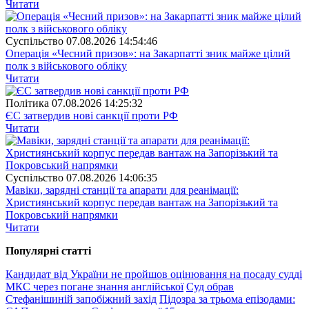
Читати
Суспiльство
07.08.2026 14:54:46
Операція «Чесний призов»: на Закарпатті зник майже цілий
полк з військового обліку
Читати
Полiтика
07.08.2026 14:25:32
ЄС затвердив нові санкції проти РФ
Читати
Суспiльство
07.08.2026 14:06:35
Мавіки, зарядні станції та апарати для реанімації:
Християнський корпус передав вантаж на Запорізький та
Покровський напрямки
Читати
Популярнi статтi
Кандидат від України не пройшов оцінювання на посаду судді
МКС через погане знання англійської
Суд обрав
Стефанішиній запобіжний захід
Підозра за трьома епізодами: