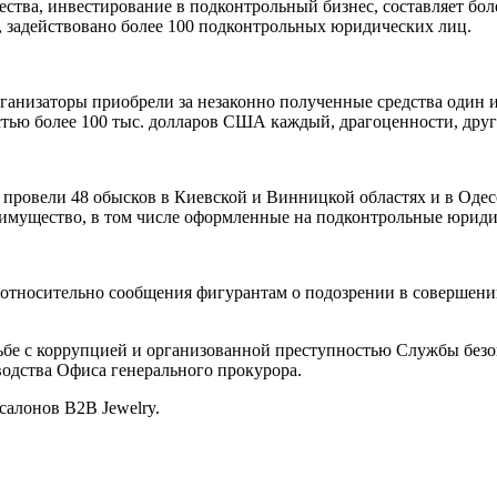
тва, инвестирование в подконтрольный бизнес, составляет бол
, задействовано более 100 подконтрольных юридических лиц.
рганизаторы приобрели за незаконно полученные средства один 
тью более 100 тыс. долларов США каждый, драгоценности, дру
и провели 48 обысков в Киевской и Винницкой областях и в Од
имущество, в том числе оформленные на подконтрольные юриди
относительно сообщения фигурантам о подозрении в совершении 
ьбе с коррупцией и организованной преступностью Службы без
одства Офиса генерального прокурора.
алонов B2B Jewelry.