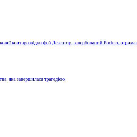
кової контррозвідки фсб
Дезертир, завербований Росією, отримав
ва, яка завершилася трагедією