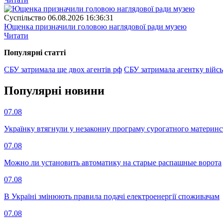
Суспiльство
06.08.2026 16:36:31
Ющенка призначили головою наглядової ради музею
Читати
Популярнi статтi
СБУ затримала ще двох агентів рф
СБУ затримала агентку війсь
Популярнi новини
07.08
Українку втягнули у незаконну програму сурогатного материнст
07.08
Можно ли установить автоматику на старые распашные ворота
07.08
В Україні змінюють правила подачі електроенергії споживачам
07.08