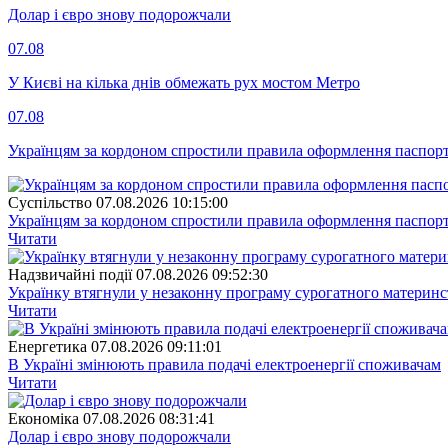
Долар і євро знову подорожчали
07.08
У Києві на кілька днів обмежать рух мостом Метро
07.08
Українцям за кордоном спростили правила оформлення паспорт
Суспiльство
07.08.2026 10:15:00
Українцям за кордоном спростили правила оформлення паспорт
Читати
Надзвичайні події
07.08.2026 09:52:30
Українку втягнули у незаконну програму сурогатного материнст
Читати
Енергетика
07.08.2026 09:11:01
В Україні змінюють правила подачі електроенергії споживачам
Читати
Економіка
07.08.2026 08:31:41
Долар і євро знову подорожчали