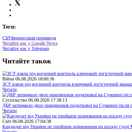
Теги:
СБУ
финансовая пирамида
Читайте нас у Google News
Читайте нас у Telegram
Читайте також
Війна
06.08.2026 18:00:36
ЗСУ взяли під вогневий контроль ключовий логістичний марш
Читати
Суспiльство
06.08.2026 17:38:13
ДБР затримало двох працівників податкової на Сумщині після 
Читати
Свiт
06.08.2026 17:04:38
Кандидат від України не пройшов оцінювання на посаду судді 
Читати