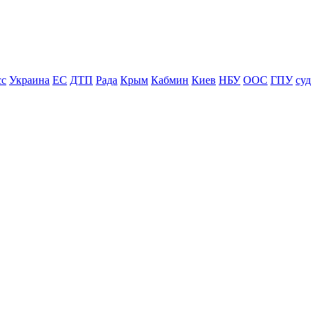
сс
Украина
ЕС
ДТП
Рада
Крым
Кабмин
Киев
НБУ
ООС
ГПУ
суд