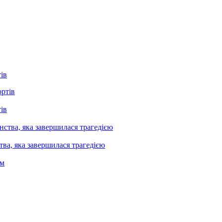
ів
ів
ва, яка завершилася трагедією