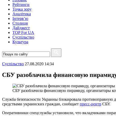
Рейтинги
Точка зору
Аналітика
Інтерв’ю
Столиця
Дайджест
TOP For UA
Суспiльство
Культура
Суспiльство
27.08.2020 14:34
СБУ разоблачила финансовую пирамиду
СБУ разоблачила финансовую пирамиду, организаторы к
Служба безопасности Украины блокировала противоправную де
средствами украинских граждан, сообщает
пресс-центр
СБУ.
Оперативники спецслужбы установили, что вкладчиками пира