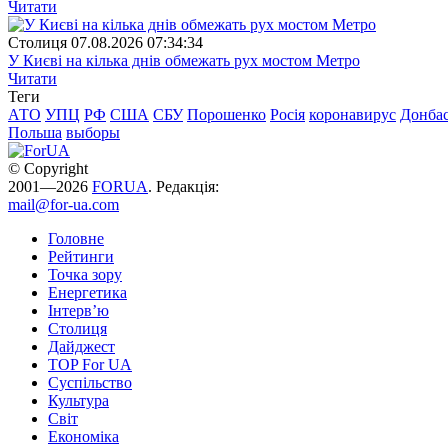
Читати
Столиця
07.08.2026 07:34:34
У Києві на кілька днів обмежать рух мостом Метро
Читати
Теги
АТО
УПЦ
РФ
США
СБУ
Порошенко
Росія
коронавирус
Донба
Польша
выборы
© Copyright
2001—2026
FORUA
. Редакція:
mail@for-ua.com
Головне
Рейтинги
Точка зору
Енергетика
Інтерв’ю
Столиця
Дайджест
TOP For UA
Суспiльство
Культура
Світ
Економіка