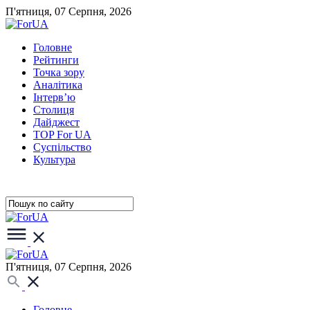
П'ятниця, 07 Серпня, 2026
Головне
Рейтинги
Точка зору
Аналітика
Інтерв’ю
Столиця
Дайджест
TOP For UA
Суспiльство
Культура
П'ятниця, 07 Серпня, 2026
Головне