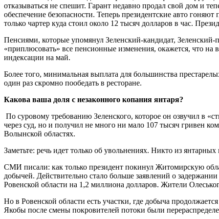
отказываться не спешит. Гарант недавно продал свой дом и теп
обеспечение безопасности. Теперь президентские авто гоняют
только чартер куда стоил около 12 тысяч долларов в час. Прези
Пенсиями, которые упомянул Зеленский-кандидат, Зеленский-пр
«приплюсовать» все пенсионные изменения, окажется, что на в
индексации на май.
Более того, минимальная выплата для большинства престарелых 
один раз скромно пообедать в ресторане.
Какова ваша доля с незаконного копания янтаря?
По суровому требованию Зеленского, которое он озвучил в «ст
через суд, но и получил не много ни мало 107 тысяч гривен к
Волынской областях.
Заметьте: речь идет только об увольнениях. Никто из янтарных
СМИ писали: как только президент покинул Житомирскую облас
добычей. Действительно стало больше заявлений о задержании
Ровенской области на 1,2 миллиона долларов. Жители Олеськог
Но в Ровенской области есть участки, где добыча продолжается
Якобы после смены покровителей потоки были перераспредел