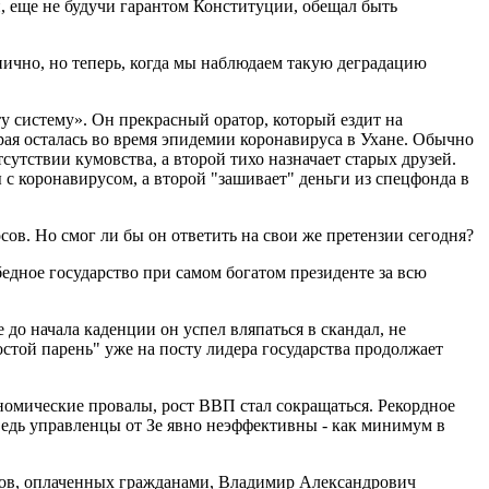
, еще не будучи гарантом Конституции, обещал быть
ично, но теперь, когда мы наблюдаем такую деградацию
ту систему». Он прекрасный оратор, который ездит на
орая осталась во время эпидемии коронавируса в Ухане. Обычно
сутствии кумовства, а второй тихо назначает старых друзей.
с коронавирусом, а второй "зашивает" деньги из спецфонда в
ов. Но смог ли бы он ответить на свои же претензии сегодня?
бедное государство при самом богатом президенте за всю
 до начала каденции он успел вляпаться в скандал, не
стой парень" уже на посту лидера государства продолжает
ономические провалы, рост ВВП стал сокращаться. Рекордное
ведь управленцы от Зе явно неэффективны - как минимум в
фитов, оплаченных гражданами, Владимир Александрович