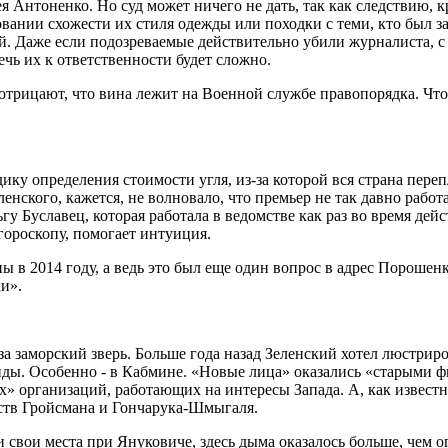
 Антоненко. Но суд может ничего не дать, так как следствию, к
новании схожести их стиля одежды или походки с теми, кто был
ый. Даже если подозреваемые действительно убили журналиста, 
чь их к ответственности будет сложно.
трицают, что вина лежит на Военной службе правопорядка. Что 
ику определения стоимости угля, из-за которой вся страна пере
нского, кажется, не волновало, что премьер не так давно рабо
у Буславец, которая работала в ведомстве как раз во время дейс
гороскопу, помогает интуиция.
в 2014 году, а ведь это был еще один вопрос в адрес Порошенко
ки».
 за заморский зверь. Больше года назад Зеленский хотел люстрир
анды. Особенно - в Кабмине. «Новые лица» оказались «старыми 
х» организаций, работающих на интересы Запада. А, как извест
ств Гройсмана и Гончарука-Шмыгаля.
 свои места при Януковиче, здесь дыма оказалось больше, чем о