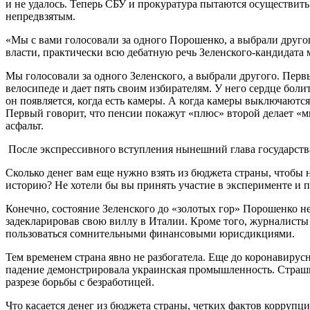
и не удалось. Теперь СБУ и прокуратура пытаются осуществит
непредвзятым.
«Мы с вами голосовали за одного Порошенко, а выбрали друго
власти, практически всю дебатную речь Зеленского-кандидата 
Мы голосовали за одного Зеленского, а выбрали другого. Перв
велосипеде и дает пять своим избирателям. У него сердце боли
он появляется, когда есть камеры. А когда камеры выключаются
Первый говорит, что пенсии покажут «плюс» второй делает «м
асфальт.
После экспрессивного вступления нынешний глава государства
Сколько денег вам еще нужно взять из бюджета страны, чтобы н
историю? Не хотели бы вы принять участие в эксперименте и п
Конечно, состояние Зеленского до «золотых гор» Порошенко не 
задекларировав свою виллу в Италии. Кроме того, журналисты
пользоваться сомнительными финансовыми юрисдикциями.
Тем временем страна явно не разбогатела. Еще до коронавирус
падение демонстрировала украинская промышленность. Страшно 
разрезе борьбы с безработицей.
Что касается денег из бюджета страны, четких фактов корруп