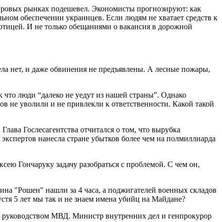
а мировых рынках подешевел. Экономисты прогнозируют: как
альном обеспечении украинцев. Если людям не хватает средств к
отицей. И не только обещаниями о вакансия в дорожной
дела нет, и даже обвинения не предъявлены. А лесные пожары,
ак что люди “далеко не уедут из нашей страны”. Однако
в не уволили и не привлекли к ответственности. Какой такой
Глава Гослесагентства отчитался о том, что вырубка
ам экспертов нанесла стране убытков более чем на полмиллиарда
сею Гончаруку задачу разобраться с проблемой. С чем он,
ина "Рошен" нашли за 4 часа, а поджигателей военных складов
стя 5 лет мы так и не знаем имена убийц на Майдане?
ния руководством МВД. Министр внутренних дел и генпрокурор