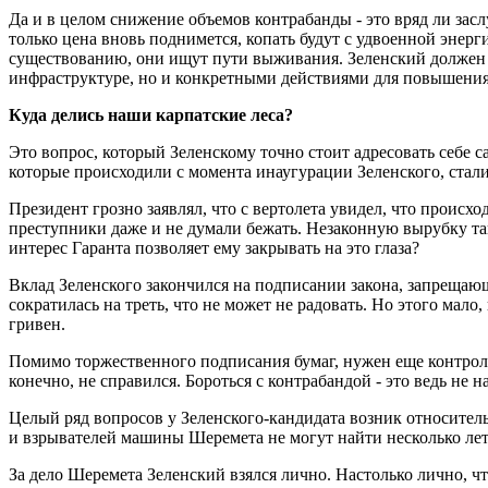
Да и в целом снижение объемов контрабанды - это вряд ли зас
только цена вновь поднимется, копать будут с удвоенной энерг
существованию, они ищут пути выживания. Зеленский должен н
инфраструктуре, но и конкретными действиями для повышения
Куда делись наши карпатские леса?
Это вопрос, который Зеленскому точно стоит адресовать себе с
которые происходили с момента инаугурации Зеленского, стал
Президент грозно заявлял, что с вертолета увидел, что происхо
преступники даже и не думали бежать. Незаконную вырубку так
интерес Гаранта позволяет ему закрывать на это глаза?
Вклад Зеленского закончился на подписании закона, запрещающ
сократилась на треть, что не может не радовать. Но этого мало
гривен.
Помимо торжественного подписания бумаг, нужен еще контроль
конечно, не справился. Бороться с контрабандой - это ведь не н
Целый ряд вопросов у Зеленского-кандидата возник относител
и взрывателей машины Шеремета не могут найти несколько лет
За дело Шеремета Зеленский взялся лично. Настолько лично, 