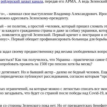
ь
рейдерский захват канала
, передав его АРМА. А ведь Зеленский
го», - начинал свое выступление Владимир Александрович. Ирон
можно адресовать Зеленскому-президенту.
ый – не политик, а простой «человек, который пришел сломать э
т за каждого гражданина страны и даже за собаку украинки, кот
, появляется другой Зеленский. Первый кричит о люстрации и от
инус». Первый обещает профинансировать больницы для борьбы 
 задал своему предшественнику ряд весьма злободневных вопрос
аесться? Как так получилось, что Украина – практически самое 
опробовать прожить на 1500 грн пенсии хотя бы месяц?
дотягивает. Но и бывший актер - далеко не бедный человек. Еще
 периодически публикуют расследования, согласно которым “про
ных ограничений, на которые можно с легкостью списать все эк
загадывать, что будет со страной после победы над Covid-19, 
ции со стороны Зеленского пока нет. Но от президентских бене