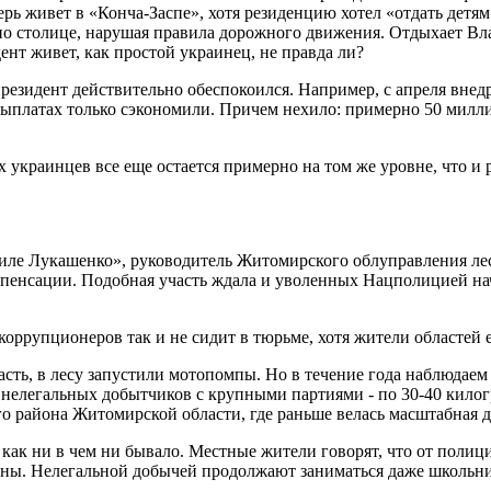
ерь живет в «Конча-Заспе», хотя резиденцию хотел «отдать детя
 по столице, нарушая правила дорожного движения. Отдыхает Вл
дент живет, как простой украинец, не правда ли?
езидент действительно обеспокоился. Например, с апреля внедр
ыплатах только сэкономили. Причем нехило: примерно 50 миллиа
украинцев все еще остается примерно на том же уровне, что и р
иле Лукашенко», руководитель Житомирского облуправления лесн
омпенсации. Подобная участь ждала и уволенных Нацполицией на
 коррупционеров так и не сидит в тюрьме, хотя жители областей
ть, в лесу запустили мотопомпы. Но в течение года наблюдаем 
 нелегальных добытчиков с крупными партиями - по 30-40 килог
о района Житомирской области, где раньше велась масштабная до
 как ни в чем ни бывало. Местные жители говорят, что от полиц
ены. Нелегальной добычей продолжают заниматься даже школьн