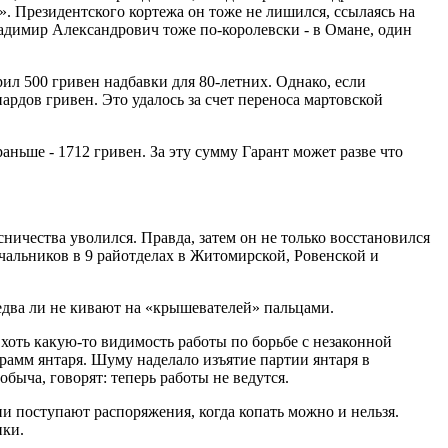
м». Президентского кортежа он тоже не лишился, ссылаясь на
адимир Александрович тоже по-королевски - в Омане, один
ил 500 гривен надбавки для 80-летних. Однако, если
рдов гривен. Это удалось за счет переноса мартовской
аньше - 1712 гривен. За эту сумму Гарант может разве что
ичества уволился. Правда, затем он не только восстановился
чальников в 9 райотделах в Житомирской, Ровенской и
 едва ли не кивают на «крышевателей» пальцами.
хоть какую-то видимость работы по борьбе с незаконной
рамм янтаря. Шуму наделало изъятие партии янтаря в
быча, говорят: теперь работы не ведутся.
ии поступают распоряжения, когда копать можно и нельзя.
ики.