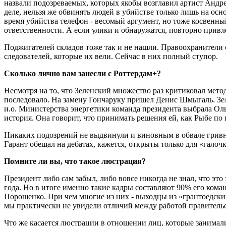
назвали подозреваемых, которых якобы возглавил артист Андрея
деле, нельзя же обвинять людей в убийстве только лишь на ос
время убийства телефон - весомый аргумент, но тоже косвенн
ответственности. А если улики и обнаружатся, повторно привле
Поджигателей складов тоже так и не нашли. Правоохранители о
следователей, которые их вели. Сейчас в них полный ступор.
Сколько лично вам занесли с Роттердам+?
Несмотря на то, что Зеленский множество раз критиковал метод
последовало. На замену Гончаруку пришел Денис Шмыгаль. Зеле
и.о. Министерства энергетики команда президента выбрала Ольг
история. Она говорит, что принимать решения ей, как Рыбе по 
Никаких подозрений не выдвинули и виновным в обвале гривны 
Гарант обещал на дебатах, кажется, открыты только для «галоч
Помните ли вы, что такое люстрация?
Президент либо сам забыл, либо вовсе никогда не знал, что это
года. Но в итоге именно такие кадры составляют 90% его ком
Порошенко. При чем многие из них - выходцы из «грантоедски
мы практически не увидели отличий между работой правитель
Что же касается люстрации в отношении лиц, которые занимали