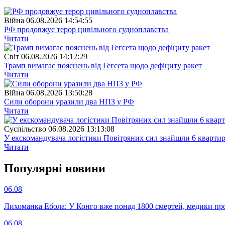
Війна
06.08.2026 14:54:55
РФ продовжує терор цивільного судноплавства
Читати
Свiт
06.08.2026 14:12:29
Трамп вимагає пояснень від Гегсета щодо дефіциту ракет
Читати
Війна
06.08.2026 13:50:28
Сили оборони уразили два НПЗ у РФ
Читати
Суспiльство
06.08.2026 13:13:08
У екскомандувача логістики Повітряних сил знайшли 6 квартир
Читати
Популярнi новини
06.08
Лихоманка Ебола: У Конго вже понад 1800 смертей, медики про
06.08