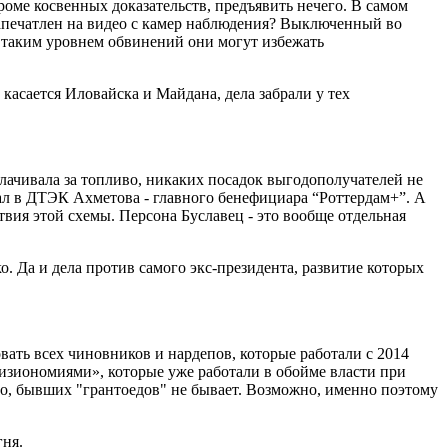
роме косвенных доказательств, предъявить нечего. В самом
 запечатлен на видео с камер наблюдения? Выключенный во
с таким уровнем обвинений они могут избежать
касается Иловайска и Майдана, дела забрали у тех
плачивала за топливо, никаких посадок выгодополучателей не
тал в ДТЭК Ахметова - главного бенефициара “Роттердам+”. А
твия этой схемы. Персона Буславец - это вообще отдельная
. Да и дела против самого экс-президента, развитие которых
овать всех чиновников и нардепов, которые работали с 2014
физиономиями», которые уже работали в обойме власти при
но, бывших "грантоедов" не бывает. Возможно, именно поэтому
гня.