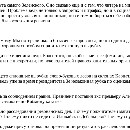
луга самого Зеленского. Оно связано еще и с тем, что янтарь н
ией. Проблема ведь не только в запретах и штрафах, но и в соци
е просто увольнять чиновников, но системно бороться с безраб
 благосостояния региона.
амому. Мы потеряли около 6 тысяч гектаров леса, но ни одного 
и хорошим способом спрятать незаконную вырубку.
дит с хищением недр. Более того, он якобы знает все фамилии, т
 и не прекратили, но руководителей правоохранительных органо
его сплошные вырубки елово-буковых лесов на склонах Карпат. 
, ведь уже за время президентства Зе незаконная рубка по оценк
 за соблюдением правил. Президент поставил экс-премьеру Алек
а самокате по Кабмину кататься.
ьно расследований резонансных дел. Почему поджигателей магаз
? Почему никто не сидит за Иловайск и Дебальцево? Почему спу
что даже присутствовал на презентации результатов расследова