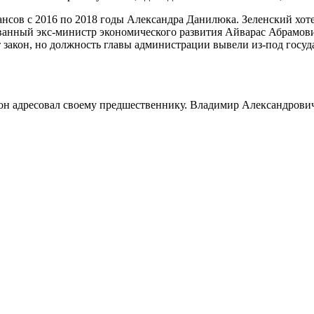
ансов с 2016 по 2018 годы Александра Данилюка. Зеленский хот
ванный экс-министр экономического развития Айварас Абрамови
т закон, но должность главы администрации вывели из-под госу
е он адресовал своему предшественнику. Владимир Александрович