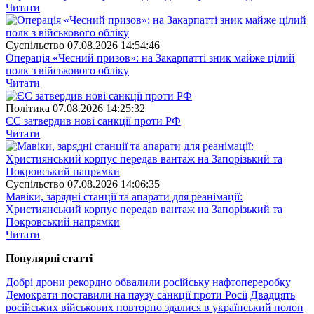
Читати
Суспiльство
07.08.2026 14:54:46
Операція «Чесний призов»: на Закарпатті зник майже цілий
полк з військового обліку
Читати
Полiтика
07.08.2026 14:25:32
ЄС затвердив нові санкції проти РФ
Читати
Суспiльство
07.08.2026 14:06:35
Мавіки, зарядні станції та апарати для реанімації:
Християнський корпус передав вантаж на Запорізький та
Покровський напрямки
Читати
Популярнi статтi
Добрі дрони рекордно обвалили російську нафтопереробку
Демократи поставили на паузу санкції проти Росії
Двадцять
російських військових повторно здалися в український полон