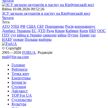
Читати
Війна
10.08.2026 09:52:26
ЗСУ загнали окупантів в пастку на Кінбурнській косі
Читати
Теги
АТО
УПЦ
РФ
США
СБУ
Порошенко
Росія
коронавирус
Донбасс
Украина
ЕС
ДТП
Рада
Крым
Кабмин
Киев
НБУ
ООС
ГПУ
суд
війна в Україні
санкции
війна
Путин
Трамп
газ
НАБУ
пожар
Польша
выборы
© Copyright
2001—2026
FORUA
. Редакція:
mail@for-ua.com
Головне
Рейтинги
Точка зору
Енергетика
Інтерв’ю
Столиця
Дайджест
TOP For UA
Суспiльство
Культура