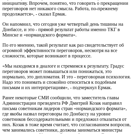
инициативу. Впрочем, понятно, что говорить о прекращении
переговоров нет никакого смысла. Работа, по-прежнему
продолжается», - сказал Ермак.
Он напомнил, что сегодня уже четвертый день тишины на
Донбассе, и это - прямой результат работы именно ТКГ в
Минске и «нормандского формата».
По его мнению, такой результат как раз свидетельствует об
огромной эффективности переговоров, несмотря на все
сложности, которые возникают в процессе.
«Мы находимся в диалоге и стремимся к результату. Градус
переговоров может повышаться или понижаться, это
нормально, это дипломатия. И это - переговорная психология.
Надо это понимать и спокойно относиться к подобным
письмам и их интерпретациям», - подчеркнул Ермак.
Ранее некоторые СМИ сообщили, что заместитель главы
Администрации президента РФ Дмитрий Козак направил
письма советникам лидеров стран «нормандского формата»,
где якобы назвал переговоры по Донбассу на уровне
советников бессодержательными и предложил отказаться от
них. Козак в тоже время считает, что согласованием вопросов,
чем занимались советники, должны заниматься министры