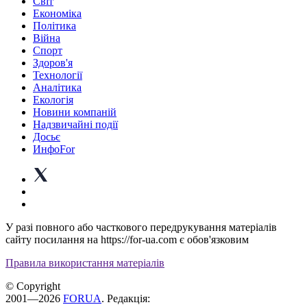
Світ
Економіка
Політика
Війна
Спорт
Здоров'я
Технології
Аналітика
Екологія
Новини компаній
Надзвичайні події
Досьє
ИнфоFor
У разі повного або часткового передрукування матеріалів
сайту посилання на https://for-ua.com є обов'язковим
Правила використання матеріалів
© Copyright
2001—2026
FORUA
. Редакція: