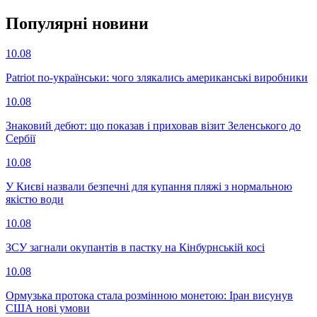
Популярнi новини
10.08
Patriot по-українськи: чого злякались американські виробники
10.08
Знаковий дебют: що показав і приховав візит Зеленського до
Сербії
10.08
У Києві назвали безпечні для купання пляжі з нормальною
якістю води
10.08
ЗСУ загнали окупантів в пастку на Кінбурнській косі
10.08
Ормузька протока стала розмінною монетою: Іран висунув
США нові умови