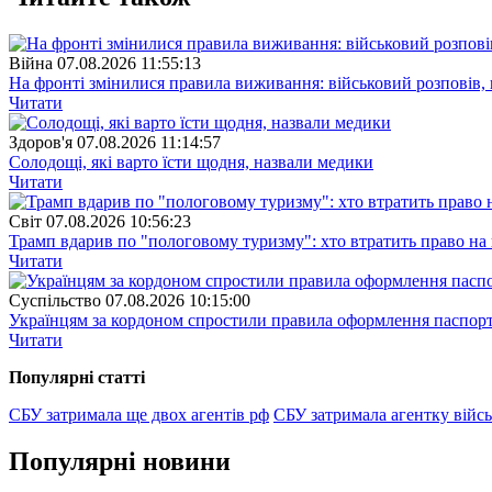
Війна
07.08.2026 11:55:13
На фронті змінилися правила виживання: військовий розповів, щ
Читати
Здоров'я
07.08.2026 11:14:57
Солодощі, які варто їсти щодня, назвали медики
Читати
Свiт
07.08.2026 10:56:23
Трамп вдарив по "пологовому туризму": хто втратить право н
Читати
Суспiльство
07.08.2026 10:15:00
Українцям за кордоном спростили правила оформлення паспорт
Читати
Популярнi статтi
СБУ затримала ще двох агентів рф
СБУ затримала агентку війсь
Популярнi новини