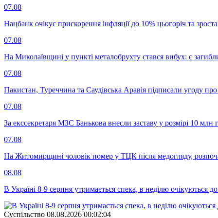
07.08
Нацбанк очікує прискорення інфляції до 10% цьогоріч та зрост
07.08
На Миколаївщині у пункті металобрухту стався вибух: є загибл
07.08
Пакистан, Туреччина та Саудівська Аравія підписали угоду пр
07.08
За екссекретаря МЗС Банькова внесли заставу у розмірі 10 млн 
07.08
На Житомирщині чоловік помер у ТЦК після медогляду, розпоч
08.08
В Україні 8-9 серпня утримається спека, в неділю очікуються до
Суспiльство
08.08.2026 00:02:04