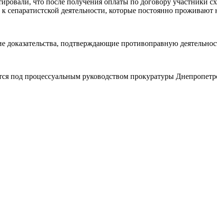
ировали, что после получения оплаты по договору участники с
х к сепаратистской деятельности, которые постоянно проживаю
ие доказательства, подтверждающие противоправную деятельнос
ся под процессуальным руководством прокуратуры Днепропетро