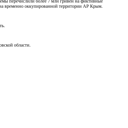
хемы перечислили более 7 млн гривен на фиктивные
т на временно оккупированной территории АР Крым.
ть.
вской области.