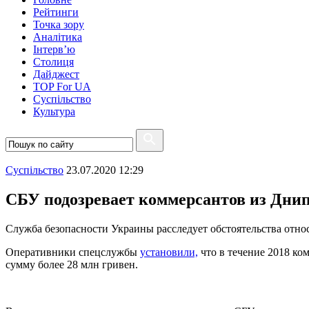
Рейтинги
Точка зору
Аналітика
Інтерв’ю
Столиця
Дайджест
TOP For UA
Суспiльство
Культура
Суспiльство
23.07.2020 12:29
СБУ подозревает коммерсантов из Дни
Служба безопасности Украины расследует обстоятельства отн
Оперативники спецслужбы
установили,
что в течение 2018 ко
сумму более 28 млн гривен.