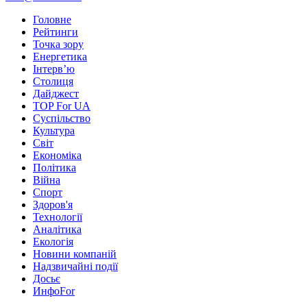
Головне
Рейтинги
Точка зору
Енергетика
Інтерв’ю
Столиця
Дайджест
TOP For UA
Суспiльство
Культура
Світ
Економіка
Політика
Війна
Спорт
Здоров'я
Технології
Аналітика
Екологія
Новини компаній
Надзвичайні події
Досьє
ИнфоFor