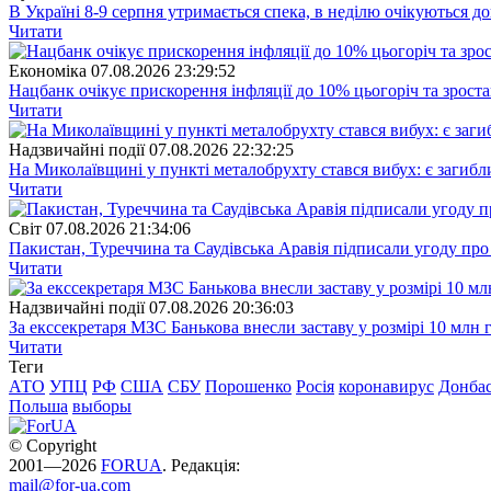
В Україні 8-9 серпня утримається спека, в неділю очікуються до
Читати
Економіка
07.08.2026 23:29:52
Нацбанк очікує прискорення інфляції до 10% цьогоріч та зрост
Читати
Надзвичайні події
07.08.2026 22:32:25
На Миколаївщині у пункті металобрухту стався вибух: є загибл
Читати
Свiт
07.08.2026 21:34:06
Пакистан, Туреччина та Саудівська Аравія підписали угоду пр
Читати
Надзвичайні події
07.08.2026 20:36:03
За екссекретаря МЗС Банькова внесли заставу у розмірі 10 млн 
Читати
Теги
АТО
УПЦ
РФ
США
СБУ
Порошенко
Росія
коронавирус
Донба
Польша
выборы
© Copyright
2001—2026
FORUA
. Редакція:
mail@for-ua.com