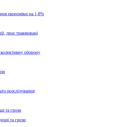
ання економіки на 1,8%
ий, двоє травмовані
о колективну оборону
грн
ато розслідування
щі та грози