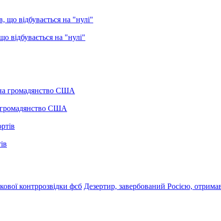
о відбувається на "нулі"
а громадянство США
ів
кової контррозвідки фсб
Дезертир, завербований Росією, отримав