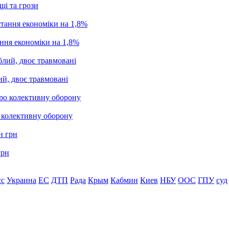
щі та грози
ання економіки на 1,8%
ий, двоє травмовані
о колективну оборону
грн
сс
Украина
ЕС
ДТП
Рада
Крым
Кабмин
Киев
НБУ
ООС
ГПУ
суд