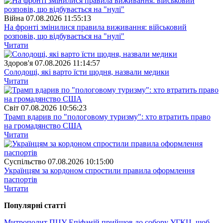
Війна
07.08.2026 11:55:13
На фронті змінилися правила виживання: військовий
розповів, що відбувається на "нулі"
Читати
Здоров'я
07.08.2026 11:14:57
Солодощі, які варто їсти щодня, назвали медики
Читати
Свiт
07.08.2026 10:56:23
Трамп вдарив по "пологовому туризму": хто втратить право
на громадянство США
Читати
Суспiльство
07.08.2026 10:15:00
Українцям за кордоном спростили правила оформлення
паспортів
Читати
Популярнi статтi
Митрополит ПЦУ Епіфаній прийшов до собору УГКЦ, щоб