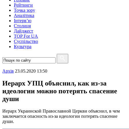
Рейтинги
Точка зору
Аналітика
Інтерв’ю
Столиця
Дайджест
TOP For UA
Суспiльство
Культура
Архiв
23.05.2020 13:50
Иерарх УПЦ объяснил, как из-за
идеологии можно потерять спасение
души
Иерарх Украинской Православной Церкви объяснил, в чем
заключается опасность из-за идеологии потерять спасение
души.