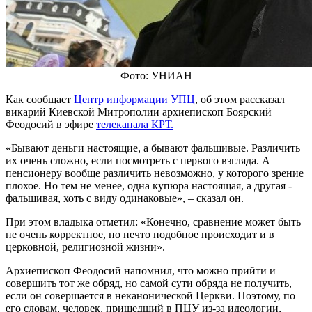
Фото: УНИАН
Как сообщает
Центр информации УПЦ
, об этом рассказал
викарий Киевской Митрополии архиепископ Боярский
Феодосий в эфире
телеканала КРТ.
«Бывают деньги настоящие, а бывают фальшивые. Различить
их очень сложно, если посмотреть с первого взгляда. А
пенсионеру вообще различить невозможно, у которого зрение
плохое. Но тем не менее, одна купюра настоящая, а другая -
фальшивая, хоть с виду одинаковые», – сказал он.
При этом владыка отметил: «Конечно, сравнение может быть
не очень корректное, но нечто подобное происходит и в
церковной, религиозной жизни».
Архиепископ Феодосий напомнил, что можно прийти и
совершить тот же обряд, но самой сути обряда не получить,
если он совершается в неканонической Церкви. Поэтому, по
его словам, человек, пришедший в ПЦУ из-за идеологии,