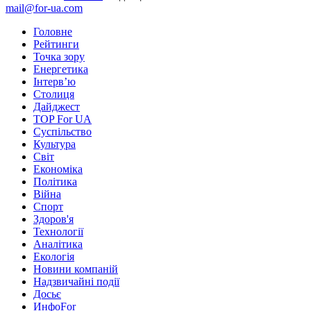
mail@for-ua.com
Головне
Рейтинги
Точка зору
Енергетика
Інтерв’ю
Столиця
Дайджест
TOP For UA
Суспiльство
Культура
Світ
Економіка
Політика
Війна
Спорт
Здоров'я
Технології
Аналітика
Екологія
Новини компаній
Надзвичайні події
Досьє
ИнфоFor