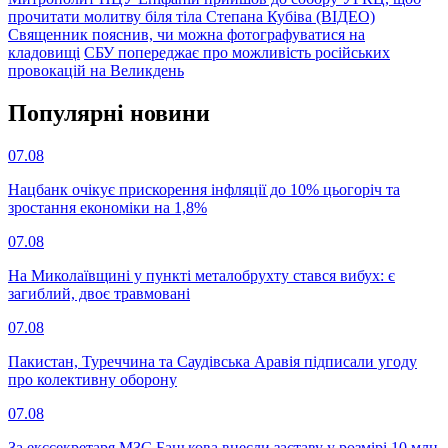
прочитати молитву біля тіла Степана Кубіва (ВІДЕО)
Священник пояснив, чи можна фотографуватися на
кладовищі
СБУ попереджає про можливість російських
провокацій на Великдень
Популярнi новини
07.08
Нацбанк очікує прискорення інфляції до 10% цьогоріч та
зростання економіки на 1,8%
07.08
На Миколаївщині у пункті металобрухту стався вибух: є
загиблий, двоє травмовані
07.08
Пакистан, Туреччина та Саудівська Аравія підписали угоду
про колективну оборону
07.08
За екссекретаря МЗС Банькова внесли заставу у розмірі 10 млн