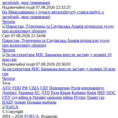
Надзвичайні події
07.08.2026 22:32:25
На Миколаївщині у пункті металобрухту стався вибух: є
загиблий, двоє травмовані
Читати
Свiт
07.08.2026 21:34:06
Пакистан, Туреччина та Саудівська Аравія підписали угоду
про колективну оборону
Читати
Надзвичайні події
07.08.2026 20:36:03
За екссекретаря МЗС Банькова внесли заставу у розмірі 10 млн
грн
Читати
Теги
АТО
УПЦ
РФ
США
СБУ
Порошенко
Росія
коронавирус
Донбасс
Украина
ЕС
ДТП
Рада
Крым
Кабмин
Киев
НБУ
ООС
ГПУ
суд
війна в Україні
санкции
війна
Путин
Трамп
газ
НАБУ
пожар
Польша
выборы
© Copyright
2001—2026
FORUA
. Редакція: