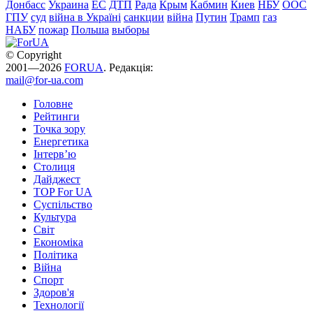
Донбасс
Украина
ЕС
ДТП
Рада
Крым
Кабмин
Киев
НБУ
ООС
ГПУ
суд
війна в Україні
санкции
війна
Путин
Трамп
газ
НАБУ
пожар
Польша
выборы
© Copyright
2001—2026
FORUA
. Редакція:
mail@for-ua.com
Головне
Рейтинги
Точка зору
Енергетика
Інтерв’ю
Столиця
Дайджест
TOP For UA
Суспiльство
Культура
Світ
Економіка
Політика
Війна
Спорт
Здоров'я
Технології