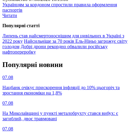
Українцям за кордоном спростили правила оформлення
паспортів
Читати
Популярнi статтi
Липень став найсмертоноснішим для цивільних в Україні з
2022 року
Найсильніше за 70 років Ель-Ніньо загрожує світу
голодом
Добрі дрони рекордно обвалили російську
нафтопереробку
Популярнi новини
07.08
Нацбанк очікує прискорення інфляції до 10% цьогоріч та
зростання економіки на 1,8%
07.08
На Миколаївщині у пункті металобрухту стався вибух: є
загиблий, двоє травмовані
07.08