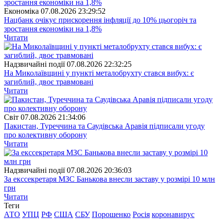
Економіка
07.08.2026 23:29:52
Нацбанк очікує прискорення інфляції до 10% цьогоріч та
зростання економіки на 1,8%
Читати
Надзвичайні події
07.08.2026 22:32:25
На Миколаївщині у пункті металобрухту стався вибух: є
загиблий, двоє травмовані
Читати
Свiт
07.08.2026 21:34:06
Пакистан, Туреччина та Саудівська Аравія підписали угоду
про колективну оборону
Читати
Надзвичайні події
07.08.2026 20:36:03
За екссекретаря МЗС Банькова внесли заставу у розмірі 10 млн
грн
Читати
Теги
АТО
УПЦ
РФ
США
СБУ
Порошенко
Росія
коронавирус