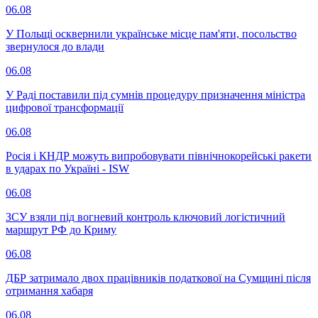
06.08
У Польщі осквернили українське місце пам'яти, посольство
звернулося до влади
06.08
У Раді поставили під сумнів процедуру призначення міністра
цифрової трансформації
06.08
Росія і КНДР можуть випробовувати північнокорейські ракети
в ударах по Україні - ISW
06.08
ЗСУ взяли під вогневий контроль ключовий логістичний
маршрут РФ до Криму
06.08
ДБР затримало двох працівників податкової на Сумщині після
отримання хабаря
06.08