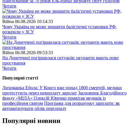
Найсильніше за 70 років Ель-Ніньо загрожує світу голодом
Читати
Війна
06.08.2026 10:14:33
Чому Україна не може знищити балістичні установки РФ,
розкрили у ЗСУ
Читати
Війна
06.08.2026 09:53:33
На Донеччині погіршилася ситуація: окупанти мають нове
просування
Читати
Популярнi статтi
Лихоманка Ебола: У Конго вже понад 1800 смертей, медики
протестують через невиплату зарплат
Засновник Благодійного
фонду «МІЛА» Олексій Юренко привітав медиків із
професійним святом
Програма для розрахунку зарплати: як
автоматизувати облік персоналу
Популярнi новини