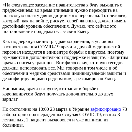
«На следующее заседание правительства я буду выходить с
предложением: во время эпидемии нужно переходить на
почасовую оплату для медицинского персонала. Тот человек,
который, как на войне, рискует своей жизнью, должен иметь
достойный уровень обеспечения. Думаю, что сейчас это
постановление поддержат», - заявил Емец.
Как подчеркнул министр здравоохранения, в условиях
распространения COVID-19 врачи и другой медицинский
персонал находятся в эпицентре борьбы с вирусом, поэтому
нуждаются в дополнительной поддержке и защите. «Защитим
врача - спасем украинцев. Вот философия, которую сегодня
должны исповедовать все. Мы говорим в том числе и об
обеспечении медиков средствами индивидуальной защиты и
дезинфицирующими средствами», - резюмировал Емец.
Напомним, врачи и другие, кто занят в борьбе с
коронавирусом будут получать дополнительно до двух
зарплат.
По состоянию на 10:00 23 марта в Украине
зафиксировано
73
лабораторно подтвержденных случая COVID-19, из них 3
летальных, 1 пациент выздоровел и уже выписан из
больницы.