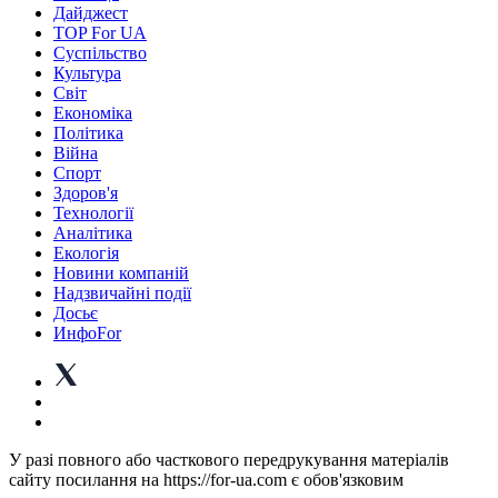
Дайджест
TOP For UA
Суспiльство
Культура
Світ
Економіка
Політика
Війна
Спорт
Здоров'я
Технології
Аналітика
Екологія
Новини компаній
Надзвичайні події
Досьє
ИнфоFor
У разі повного або часткового передрукування матеріалів
сайту посилання на https://for-ua.com є обов'язковим