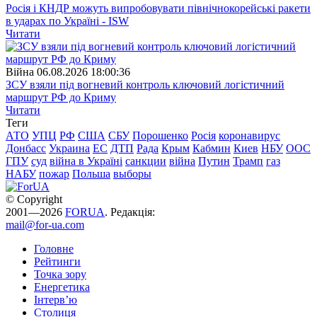
Росія і КНДР можуть випробовувати північнокорейські ракети
в ударах по Україні - ISW
Читати
Війна
06.08.2026 18:00:36
ЗСУ взяли під вогневий контроль ключовий логістичний
маршрут РФ до Криму
Читати
Теги
АТО
УПЦ
РФ
США
СБУ
Порошенко
Росія
коронавирус
Донбасс
Украина
ЕС
ДТП
Рада
Крым
Кабмин
Киев
НБУ
ООС
ГПУ
суд
війна в Україні
санкции
війна
Путин
Трамп
газ
НАБУ
пожар
Польша
выборы
© Copyright
2001—2026
FORUA
. Редакція:
mail@for-ua.com
Головне
Рейтинги
Точка зору
Енергетика
Інтерв’ю
Столиця