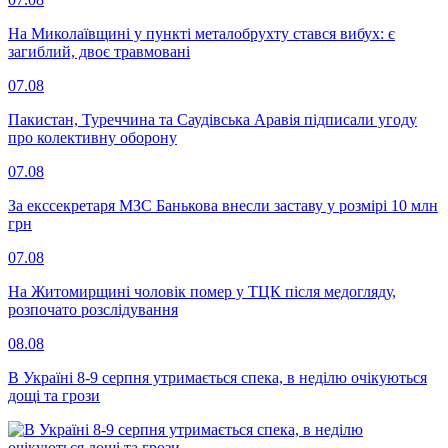
На Миколаївщині у пункті металобрухту стався вибух: є
загиблий, двоє травмовані
07.08
Пакистан, Туреччина та Саудівська Аравія підписали угоду
про колективну оборону
07.08
За екссекретаря МЗС Банькова внесли заставу у розмірі 10 млн
грн
07.08
На Житомирщині чоловік помер у ТЦК після медогляду,
розпочато розслідування
08.08
В Україні 8-9 серпня утримається спека, в неділю очікуються
дощі та грози