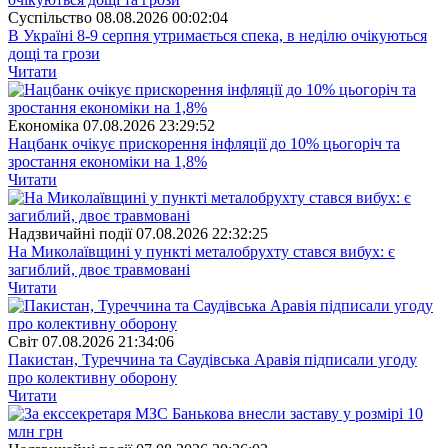
Суспiльство
08.08.2026 00:02:04
В Україні 8-9 серпня утримається спека, в неділю очікуються
дощі та грози
Читати
Економіка
07.08.2026 23:29:52
Нацбанк очікує прискорення інфляції до 10% цьогоріч та
зростання економіки на 1,8%
Читати
Надзвичайні події
07.08.2026 22:32:25
На Миколаївщині у пункті металобрухту стався вибух: є
загиблий, двоє травмовані
Читати
Свiт
07.08.2026 21:34:06
Пакистан, Туреччина та Саудівська Аравія підписали угоду
про колективну оборону
Читати