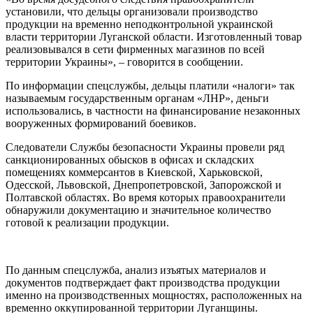
установили, что дельцы организовали производство
продукции на временно неподконтрольной украинской
власти территории Луганской области. Изготовленный товар
реализовывался в сети фирменных магазинов по всей
территории Украины», – говорится в сообщении.
По информации спецслужбы, дельцы платили «налоги» так
называемым государственным органам «ЛНР», деньги
использовались, в частности на финансирование незаконных
вооруженных формирований боевиков.
Следователи Службы безопасности Украины провели ряд
санкционированных обысков в офисах и складских
помещениях коммерсантов в Киевской, Харьковской,
Одесской, Львовской, Днепропетровской, Запорожской и
Полтавской областях. Во время которых правоохранители
обнаружили документацию и значительное количество
готовой к реализации продукции.
По данным спецслужба, анализ изъятых материалов и
документов подтверждает факт производства продукции
именно на производственных мощностях, расположенных на
временно оккупированной территории Луганщины.