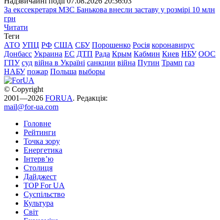
Надзвичайні події
07.08.2026 20:36:03
За екссекретаря МЗС Банькова внесли заставу у розмірі 10 млн
грн
Читати
Теги
АТО
УПЦ
РФ
США
СБУ
Порошенко
Росія
коронавирус
Донбасс
Украина
ЕС
ДТП
Рада
Крым
Кабмин
Киев
НБУ
ООС
ГПУ
суд
війна в Україні
санкции
війна
Путин
Трамп
газ
НАБУ
пожар
Польша
выборы
© Copyright
2001—2026
FORUA
. Редакція:
mail@for-ua.com
Головне
Рейтинги
Точка зору
Енергетика
Інтерв’ю
Столиця
Дайджест
TOP For UA
Суспiльство
Культура
Світ