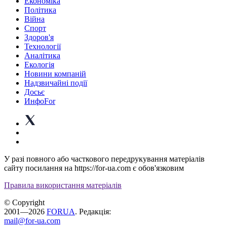
Економіка
Політика
Війна
Спорт
Здоров'я
Технології
Аналітика
Екологія
Новини компаній
Надзвичайні події
Досьє
ИнфоFor
У разі повного або часткового передрукування матеріалів
сайту посилання на https://for-ua.com є обов'язковим
Правила використання матеріалів
© Copyright
2001—2026
FORUA
. Редакція:
mail@for-ua.com