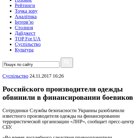
Рейтинги
Точка зору
Аналітика
Інтерв’ю
Столиця
Дайджест
TOP For UA
Суспiльство
Культура
Суспiльство
24.11.2017 16:26
Российского производителя одежды
обвинили в финансировании боевиков
Сотрудники Службы безопасности Украины разоблачили
известного производителя одежды на финансировании
террористической организации «ЛНР», сообщает пресс-центр
СБУ.
«Во время досудебного следствия правоохранители