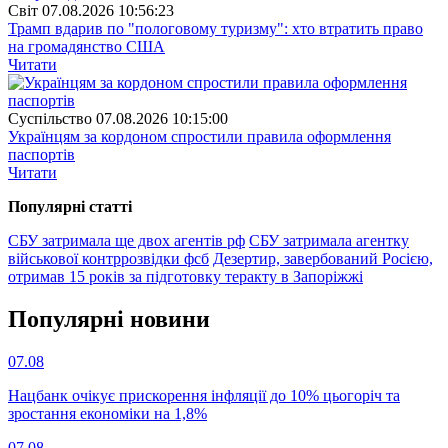
Свiт
07.08.2026 10:56:23
Трамп вдарив по "пологовому туризму": хто втратить право
на громадянство США
Читати
Суспiльство
07.08.2026 10:15:00
Українцям за кордоном спростили правила оформлення
паспортів
Читати
Популярнi статтi
СБУ затримала ще двох агентів рф
СБУ затримала агентку
військової контррозвідки фсб
Дезертир, завербований Росією,
отримав 15 років за підготовку теракту в Запоріжжі
Популярнi новини
07.08
Нацбанк очікує прискорення інфляції до 10% цьогоріч та
зростання економіки на 1,8%
07.08