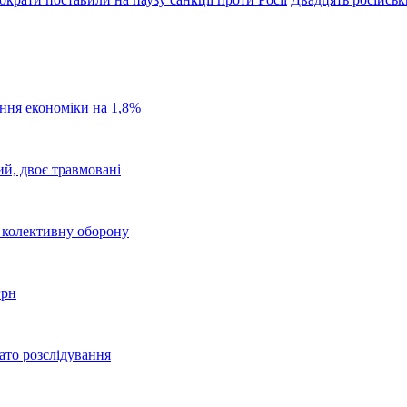
ання економіки на 1,8%
ий, двоє травмовані
о колективну оборону
грн
ато розслідування