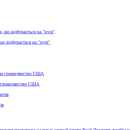
о відбувається на "нулі"
а громадянство США
ів
крати поставили на паузу санкції проти Росії
Двадцять російськ