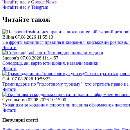
Читайте нас у Google News
Читайте нас у Telegram
Читайте також
Війна
07.08.2026 11:55:13
На фронті змінилися правила виживання: військовий розповів, щ
Читати
Здоров'я
07.08.2026 11:14:57
Солодощі, які варто їсти щодня, назвали медики
Читати
Свiт
07.08.2026 10:56:23
Трамп вдарив по "пологовому туризму": хто втратить право н
Читати
Суспiльство
07.08.2026 10:15:00
Українцям за кордоном спростили правила оформлення паспорт
Читати
Популярнi статтi
Добрі дрони рекордно обвалили російську нафтопереробку
Демо