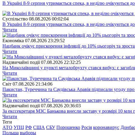
В Україні 8-9 серпня утримається спека, в неділю очікуються до
Суспiльство
08.08.2026 00:02:04
В Україні 8-9 серпня утримається спека, в неділю очікуються до
Читати
Економіка
07.08.2026 23:29:52
Нацбанк очікує прискорення інфляції до 10% цьогоріч та зрост
Читати
Надзвичайні події
07.08.2026 22:32:25
На Миколаївщині у пункті металобрухту стався вибух: є загибл
Читати
Свiт
07.08.2026 21:34:06
Пакистан, Туреччина та Саудівська Аравія підписали угоду пр
Читати
Надзвичайні події
07.08.2026 20:36:03
За екссекретаря МЗС Банькова внесли заставу у розмірі 10 млн 
Читати
Теги
АТО
УПЦ
РФ
США
СБУ
Порошенко
Росія
коронавирус
Донба
Польша
выборы