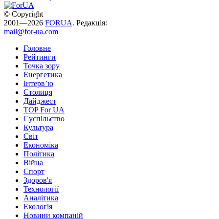
© Copyright
2001—2026
FORUA
. Редакція:
mail@for-ua.com
Головне
Рейтинги
Точка зору
Енергетика
Інтерв’ю
Столиця
Дайджест
TOP For UA
Суспiльство
Культура
Світ
Економіка
Політика
Війна
Спорт
Здоров'я
Технології
Аналітика
Екологія
Новини компаній