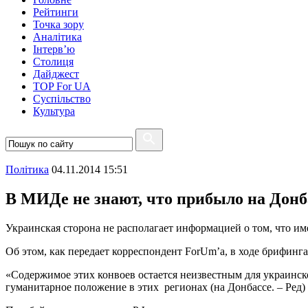
Рейтинги
Точка зору
Аналітика
Інтерв’ю
Столиця
Дайджест
TOP For UA
Суспiльство
Культура
Полiтика
04.11.2014 15:51
В МИДе не знают, что прибыло на Донб
Украинская сторона не располагает информацией о том, что им
Об этом, как передает корреспондент ForUm’a, в ходе брифи
«Содержимое этих конвоев остается неизвестным для украинск
гуманитарное положение в этих регионах (на Донбассе. – Ред) 