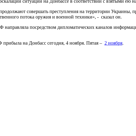
эскалации ситуации на Донбассе в соответствии с взятыми ею н
 продолжают совершать преступления на территории Украины, п
венного потока оружия и военной техники», - сказал он.
РФ направляла посредством дипломатических каналов информац
 прибыла на Донбасс сегодня, 4 ноября. Пятая –
2 ноября
.