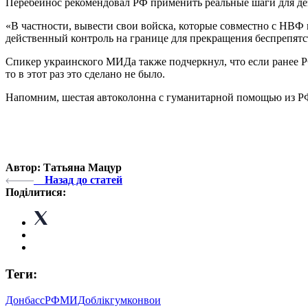
Перебейнос рекомендовал РФ применить реальные шаги для де
«В частности, вывести свои войска, которые совместно с НВФ
действенный контроль на границе для прекращения беспрепятст
Спикер украинского МИДа также подчеркнул, что если ранее 
то в этот раз это сделано не было.
Напомним, шестая автоколонна с гуманитарной помощью из РФ
Автор: Татьяна Мацур
Назад до статей
Поділитися:
Теги:
Донбасс
РФ
МИД
облік
гумконвои