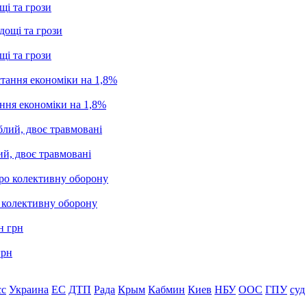
щі та грози
щі та грози
ання економіки на 1,8%
ий, двоє травмовані
о колективну оборону
грн
сс
Украина
ЕС
ДТП
Рада
Крым
Кабмин
Киев
НБУ
ООС
ГПУ
суд