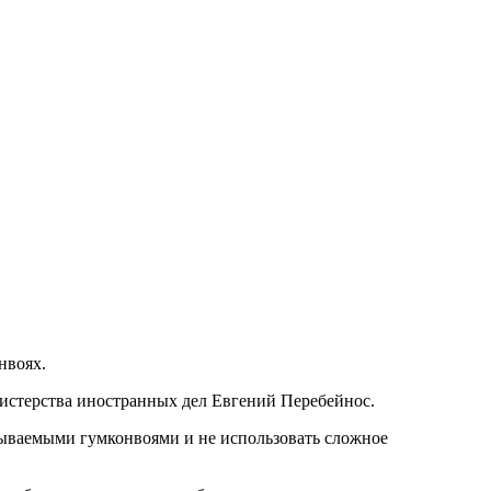
нвоях.
нистерства иностранных дел Евгений Перебейнос.
зываемыми гумконвоями и не использовать сложное