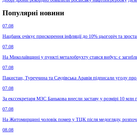
Популярнi новини
07.08
Нацбанк очікує прискорення інфляції до 10% цьогоріч та зрост
07.08
На Миколаївщині у пункті металобрухту стався вибух: є загибл
07.08
Пакистан, Туреччина та Саудівська Аравія підписали угоду пр
07.08
За екссекретаря МЗС Банькова внесли заставу у розмірі 10 млн 
07.08
На Житомирщині чоловік помер у ТЦК після медогляду, розпоч
08.08