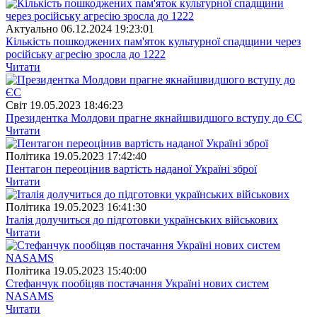
Актуально
06.12.2024 19:23:01
Кількість пошкоджених пам'яток культурної спадщини через
російську агресію зросла до 1222
Читати
Свiт
19.05.2023 18:46:23
Президентка Молдови прагне якнайшвидшого вступу до ЄС
Читати
Полiтика
19.05.2023 17:42:40
Пентагон переоцінив вартість наданої Україні зброї
Читати
Полiтика
19.05.2023 16:41:30
Італія долучиться до підготовки українських військових
Читати
Полiтика
19.05.2023 15:40:00
Стефанчук пообіцяв постачання Україні нових систем
NASAMS
Читати