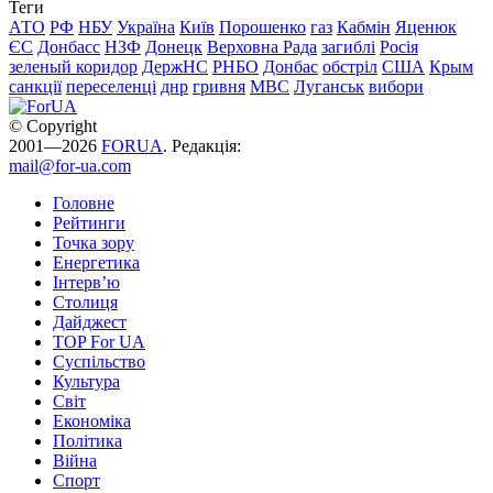
Теги
АТО
РФ
НБУ
Україна
Київ
Порошенко
газ
Кабмін
Яценюк
ЄС
Донбасс
НЗФ
Донецк
Верховна Рада
загиблі
Росія
зеленый коридор
ДержНС
РНБО
Донбас
обстріл
США
Крым
санкції
переселенці
днр
гривня
МВС
Луганськ
вибори
© Copyright
2001—2026
FORUA
. Редакція:
mail@for-ua.com
Головне
Рейтинги
Точка зору
Енергетика
Інтерв’ю
Столиця
Дайджест
TOP For UA
Суспiльство
Культура
Світ
Економіка
Політика
Війна
Спорт