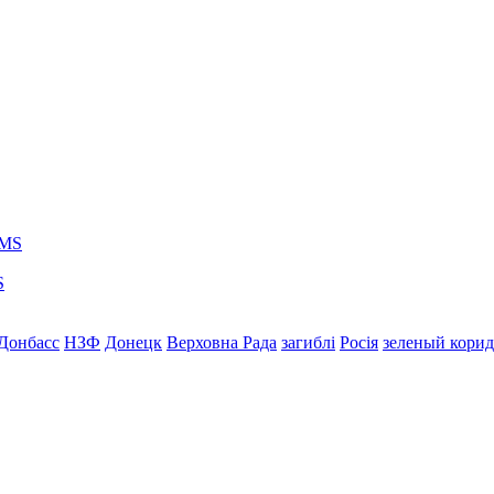
S
Донбасс
НЗФ
Донецк
Верховна Рада
загиблі
Росія
зеленый кори