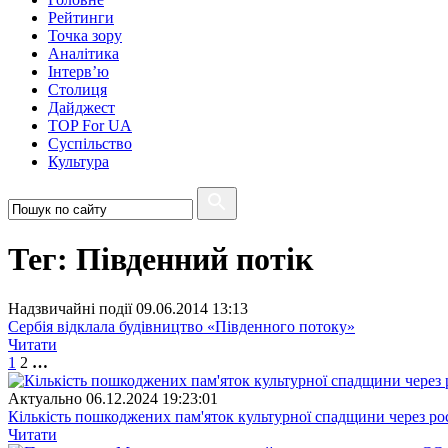
Рейтинги
Точка зору
Аналітика
Інтерв’ю
Столиця
Дайджест
TOP For UA
Суспiльство
Культура
Тег: Південний потік
Надзвичайні події
09.06.2014 13:13
Сербія відклала будівництво «Південного потоку»
Читати
1
2
…
Актуально
06.12.2024 19:23:01
Кількість пошкоджених пам'яток культурної спадщини через рос
Читати