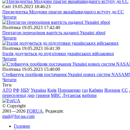
Свiт
19.05.2023 18:46:23
Президентка Молдови прагне якнайшвидшого вступу до ЄС
Читати
Полiтика
19.05.2023 17:42:40
Пентагон переоцінив вартість наданої Україні зброї
Читати
Полiтика
19.05.2023 16:41:30
Італія долучиться до підготовки українських військових
Читати
Полiтика
19.05.2023 15:40:00
Стефанчук пообіцяв постачання Україні нових систем NASAM
Читати
Теги
АТО
РФ
НБУ
Україна
Київ
Порошенко
газ
Кабмін
Яценюк
ЄС
переселенці
днр
гривня
МВС
Луганськ
вибори
© Copyright
2001—2026
FORUA
. Редакція:
mail@for-ua.com
Головне