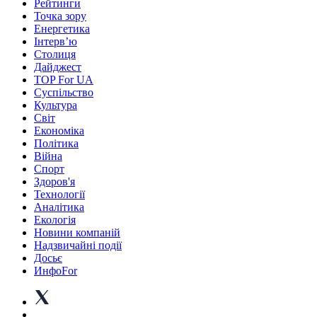
Рейтинги
Точка зору
Енергетика
Інтерв’ю
Столиця
Дайджест
TOP For UA
Суспiльство
Культура
Світ
Економіка
Політика
Війна
Спорт
Здоров'я
Технології
Аналітика
Екологія
Новини компаній
Надзвичайні події
Досьє
ИнфоFor