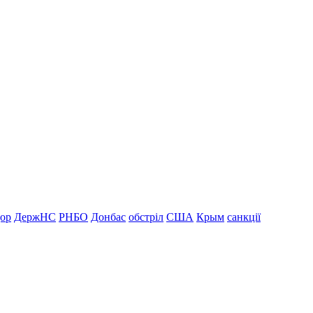
дор
ДержНС
РНБО
Донбас
обстріл
США
Крым
санкції