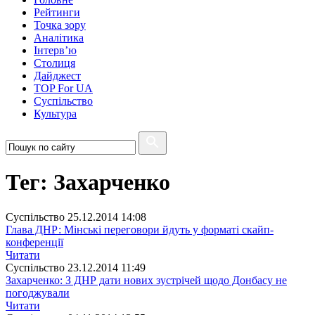
Рейтинги
Точка зору
Аналітика
Інтерв’ю
Столиця
Дайджест
TOP For UA
Суспiльство
Культура
Тег: Захарченко
Суспiльство
25.12.2014 14:08
Глава ДНР: Мінські переговори йдуть у форматі скайп-
конференції
Читати
Суспiльство
23.12.2014 11:49
Захарченко: З ДНР дати нових зустрічей щодо Донбасу не
погоджували
Читати