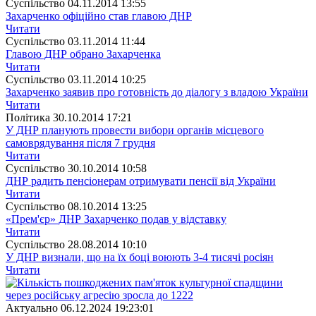
Суспiльство
04.11.2014 13:55
Захарченко офіційно став главою ДНР
Читати
Суспiльство
03.11.2014 11:44
Главою ДНР обрано Захарченка
Читати
Суспiльство
03.11.2014 10:25
Захарченко заявив про готовність до діалогу з владою України
Читати
Полiтика
30.10.2014 17:21
У ДНР планують провести вибори органів місцевого
самоврядування після 7 грудня
Читати
Суспiльство
30.10.2014 10:58
ДНР радить пенсіонерам отримувати пенсії від України
Читати
Суспiльство
08.10.2014 13:25
«Прем'єр» ДНР Захарченко подав у відставку
Читати
Суспiльство
28.08.2014 10:10
У ДНР визнали, що на їх боці воюють 3-4 тисячі росіян
Читати
Актуально
06.12.2024 19:23:01