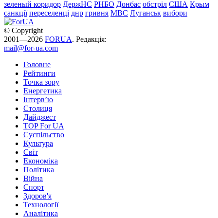
зеленый коридор
ДержНС
РНБО
Донбас
обстріл
США
Крым
санкції
переселенці
днр
гривня
МВС
Луганськ
вибори
© Copyright
2001—2026
FORUA
. Редакція:
mail@for-ua.com
Головне
Рейтинги
Точка зору
Енергетика
Інтерв’ю
Столиця
Дайджест
TOP For UA
Суспiльство
Культура
Світ
Економіка
Політика
Війна
Спорт
Здоров'я
Технології
Аналітика