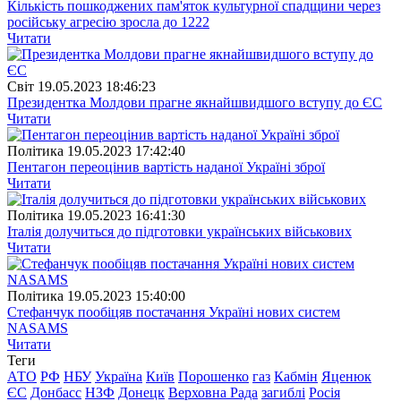
Кількість пошкоджених пам'яток культурної спадщини через
російську агресію зросла до 1222
Читати
Свiт
19.05.2023 18:46:23
Президентка Молдови прагне якнайшвидшого вступу до ЄС
Читати
Полiтика
19.05.2023 17:42:40
Пентагон переоцінив вартість наданої Україні зброї
Читати
Полiтика
19.05.2023 16:41:30
Італія долучиться до підготовки українських військових
Читати
Полiтика
19.05.2023 15:40:00
Стефанчук пообіцяв постачання Україні нових систем
NASAMS
Читати
Теги
АТО
РФ
НБУ
Україна
Київ
Порошенко
газ
Кабмін
Яценюк
ЄС
Донбасс
НЗФ
Донецк
Верховна Рада
загиблі
Росія